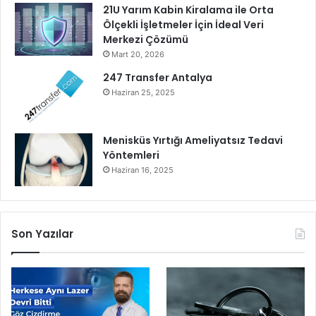
21U Yarım Kabin Kiralama ile Orta
e
Ölçekli İşletmeler İçin İdeal Veri
r
Merkezi Çözümü
i
Mart 20, 2026
T
ü
247 Transfer Antalya
r
Haziran 25, 2025
k
i
y
Menisküs Yırtığı Ameliyatsız Tedavi
e
Yöntemleri
A
Haziran 16, 2025
t
l
e
t
Son Yazılar
i
z
m
V
a
k