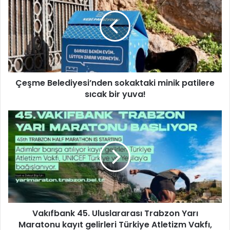
ş
m
e
B
e
l
e
Çeşme Belediyesi’nden sokaktaki minik patilere
d
sıcak bir yuva!
i
y
e
V
s
a
i
k
’
ı
n
f
d
b
e
a
n
n
s
k
o
Vakıfbank 45. Uluslararası Trabzon Yarı
4
k
Maratonu kayıt gelirleri Türkiye Atletizm Vakfı,
5