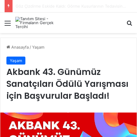
Başiskele Acil Çilingir Hizmeti İçin Doğru Adres Neresi?
Menü
A
Anasayfa
/
Yaşam
Yaşam
Akbank 43. Günümüz
Sanatçıları Ödülü Yarışması
için Başvurular Başladı!