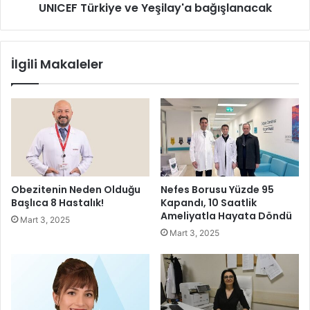
a
.
UNICEF Türkiye ve Yeşilay'a bağışlanacak
k
U
t
l
a
u
İlgili Makaleler
k
s
i
l
m
a
i
r
n
a
i
r
k
a
p
s
a
ı
Obezitenin Neden Olduğu
Nefes Borusu Yüzde 95
t
T
Başlıca 8 Hastalık!
Kapandı, 10 Saatlik
i
r
Ameliyatla Hayata Döndü
Mart 3, 2025
l
a
Mart 3, 2025
e
b
r
z
e
o
s
n
ı
Y
c