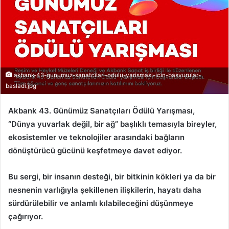
akbank-43-gunumuz-sanatcilari-odulu-yarismasi-icin-basvurular-
basladi.jpg
Akbank 43. Günümüz Sanatçıları Ödülü Yarışması,
“Dünya yuvarlak değil, bir ağ” başlıklı temasıyla bireyler,
ekosistemler ve teknolojiler arasındaki bağların
dönüştürücü gücünü keşfetmeye davet ediyor.
Bu sergi, bir insanın desteği, bir bitkinin kökleri ya da bir
nesnenin varlığıyla şekillenen ilişkilerin, hayatı daha
sürdürülebilir ve anlamlı kılabileceğini düşünmeye
çağırıyor.