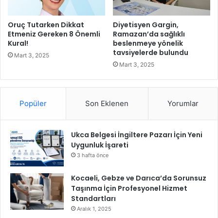
a
a
r
k
ı
Oruç Tutarken Dikkat
Diyetisyen Gargin,
b
M
Etmeniz Gereken 8 Önemli
Ramazan’da sağlıklı
i
a
Kural!
beslenmeye yönelik
r
tavsiyelerde bulundu
r
Mart 3, 2025
y
a
Mart 3, 2025
u
t
v
o
a
n
!
Popüler
Son Eklenen
Yorumlar
u
k
a
y
Ukca Belgesi İngiltere Pazarı İçin Yeni
ı
Uygunluk İşareti
t
3 hafta önce
g
e
Kocaeli, Gebze ve Darıca’da Sorunsuz
l
Taşınma İçin Profesyonel Hizmet
i
Standartları
r
Aralık 1, 2025
l