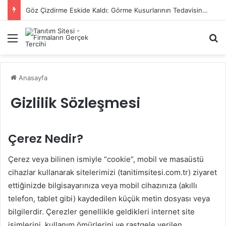
Göz Çizdirme Eskide Kaldı: Görme Kusurlarının Tedavisinde Yeni Nesil Lazer Dönemi
Menü
Ar
Anasayfa
Gizlilik Sözleşmesi
Çerez Nedir?
Çerez veya bilinen ismiyle “cookie”, mobil ve masaüstü
cihazlar kullanarak sitelerimizi (tanitimsitesi.com.tr) ziyaret
ettiğinizde bilgisayarınıza veya mobil cihazınıza (akıllı
telefon, tablet gibi) kaydedilen küçük metin dosyası veya
bilgilerdir. Çerezler genellikle geldikleri internet site
isimlerini, kullanım ömürlerini ve rastgele verilen