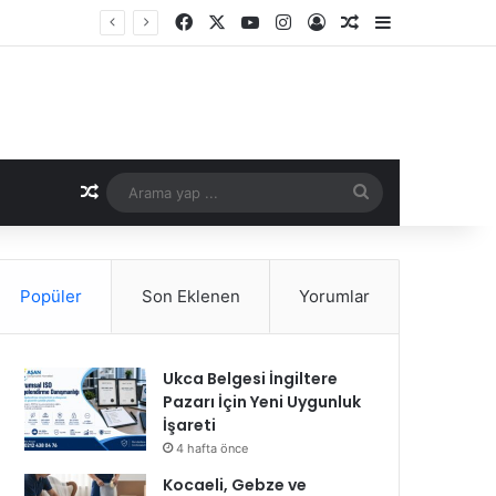
Facebook
X
YouTube
Instagram
Kayıt Ol
Rastgele Makale
Kenar Bölme
Kavuşun
Rastgele Makale
Arama
yap
...
Popüler
Son Eklenen
Yorumlar
Ukca Belgesi İngiltere
Pazarı İçin Yeni Uygunluk
İşareti
4 hafta önce
Kocaeli, Gebze ve