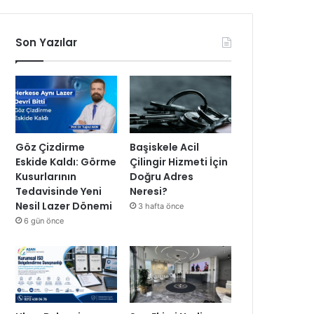
Son Yazılar
Göz Çizdirme
Başiskele Acil
Eskide Kaldı: Görme
Çilingir Hizmeti İçin
Kusurlarının
Doğru Adres
Tedavisinde Yeni
Neresi?
Nesil Lazer Dönemi
3 hafta önce
6 gün önce