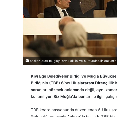
baskan-aras-muglayi-ortak-akilla-ve-surdurulebilir-cozumlerl
Kıyı Ege Belediyeler Birliği ve Muğla Büyükş
Birliği’nin (TBB) 6’ncı Uluslararası Dirençlil
sorunları çözmek anlamında değil, aynı zama
kullanılıyor. Biz Muğla’da bunlar ile ilgili çal
TBB koordinasyonunda düzenlenen 6. Uluslarara
Gelecek” temasıyla Ankara’da başladı. TBB hizme