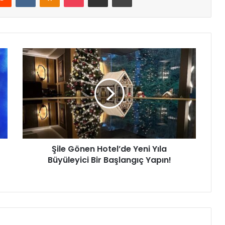
Ş
i
l
e
G
ö
n
e
n
Şile Gönen Hotel’de Yeni Yıla
H
Büyüleyici Bir Başlangıç Yapın!
o
t
e
l
’
d
e