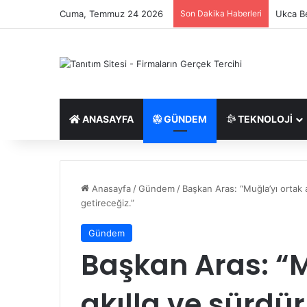
Cuma, Temmuz 24 2026
Son Dakika Haberleri
Saç Eki
ANASAYFA
GÜNDEM
TEKNOLOJI
Anasayfa
/
Gündem
/
Başkan Aras: “Muğla’yı ortak a
getireceğiz.”
Gündem
Başkan Aras: “M
akılla ve sürdür