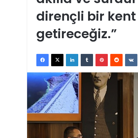
dirençli bir kent
getireceğiz.”
Facebook
X
LinkedIn
Tumblr
Pinterest
Reddit
VK