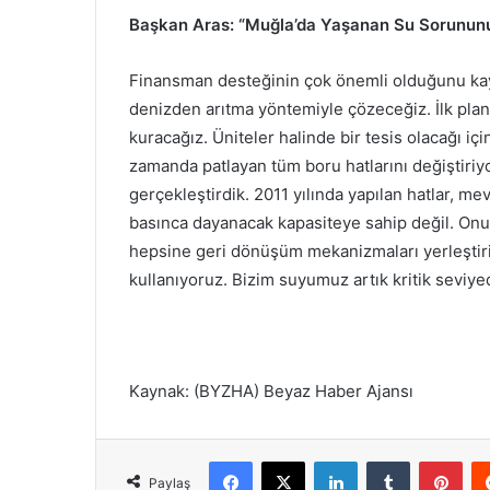
Başkan Aras: “Muğla’da Yaşanan Su Sorunun
Finansman desteğinin çok önemli olduğunu ka
denizden arıtma yöntemiyle çözeceğiz. İlk pla
kuracağız. Üniteler halinde bir tesis olacağı iç
zamanda patlayan tüm boru hatlarını değiştiriyor
gerçekleştirdik. 2011 yılında yapılan hatlar, me
basınca dayanacak kapasiteye sahip değil. Onu 
hepsine geri dönüşüm mekanizmaları yerleştir
kullanıyoruz. Bizim suyumuz artık kritik seviye
Kaynak: (BYZHA) Beyaz Haber Ajansı
Facebook
X
LinkedIn
Tumblr
Pinterest
Paylaş