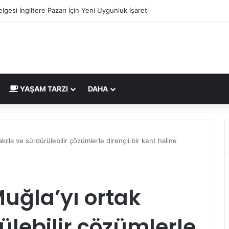
mi Nedir ve Nasıl Yapılır? Murat Makascı Klinik ile Hayalinizdeki Saçlara 
YAŞAM TARZI
DAHA
kılla ve sürdürülebilir çözümlerle dirençli bir kent haline
uğla’yı ortak
ülebilir çözümlerle