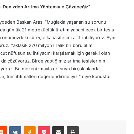
u Denizden Arıtma Yöntemiyle Çözeceğiz”
ydeden Başkan Aras, “Muğla’da yaşanan su sorunu
nda günlük 21 metreküplük üretim yapabilecek bir tesis
in önümüzdeki süreçte kapasitesini arttırabiliyoruz. Aynı
uz. Yaklaşık 270 milyon liralık bir boru alımı
vcut nüfusun su ihtiyacını karşılamak için gerekli olan
da çözüyoruz. Birde yaptığımız arıtma tesislerinin
iyoruz. Bu mekanizmayla gri suyu birçok alanda
de, tüm ihtimalleri değerlendirmeliyiz ” diye konuştu.
Reddit
VKontakte
Odnoklassniki
Pocket
E-Posta ile paylaş
Yazdır