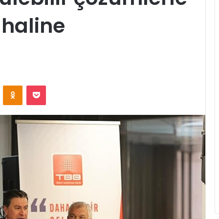
 haline
ontakte
Odnoklassniki
Pocket