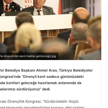
e-direncli-bir-kent-haline-getirecegiz.jpg
ehir Belediye Başkanı Ahmet Aras, Türkiye Belediyeler
ik Kongresi’nde “Dirençli kent sadece günümüzdeki
nda kentleri geleceğe hazırlamak anlamında da
ışmalarımızı sürdürüyoruz” dedi.
sı Dirençlilik Kongresi, “Sürdürülebilir Güçlü
t binasında gerçekleştirilen kongre; afet riskleri,