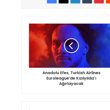
A
n
a
d
o
l
u
E
f
Anadolu Efes, Turkish Airlines
e
Euroleague’de Kızılyıldız'ı
s
,
Ağırlayacak
T
u
r
k
i