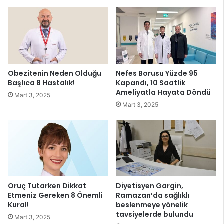
e
y
b
a
u
p
l
ı
u
ş
ş
i
t
r
Obezitenin Neden Olduğu
Nefes Borusu Yüzde 95
u
k
Başlıca 8 Hastalık!
Kapandı, 10 Saatlik
e
Ameliyatla Hayata Döndü
Mart 3, 2025
t
Mart 3, 2025
i
S
n
a
m
,
D
a
Oruç Tutarken Dikkat
Diyetisyen Gargin,
s
Etmeniz Gereken 8 Önemli
Ramazan’da sağlıklı
s
Kural!
beslenmeye yönelik
tavsiyelerde bulundu
a
Mart 3, 2025