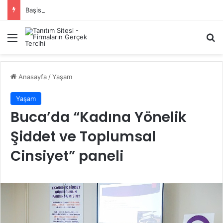
Başiskele Acil Çilingir Hizmeti İçin Doğru Adres Neresi?
Menü
A
Anasayfa
/
Yaşam
Yaşam
Buca’da “Kadına Yönelik
Şiddet ve Toplumsal
Cinsiyet” paneli