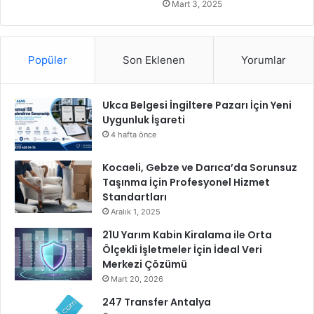
u
Mart 3, 2025
l
t
S
Popüler
Son Eklenen
Yorumlar
y
s
t
è
Ukca Belgesi İngiltere Pazarı İçin Yeni
m
Uygunluk İşareti
e
4 hafta önce
s
'
Kocaeli, Gebze ve Darıca’da Sorunsuz
i
Taşınma İçin Profesyonel Hizmet
n
Standartları
3
Aralık 1, 2025
D
21U Yarım Kabin Kiralama ile Orta
E
Ölçekli İşletmeler İçin İdeal Veri
X
Merkezi Çözümü
P
Mart 20, 2026
E
R
247 Transfer Antalya
I