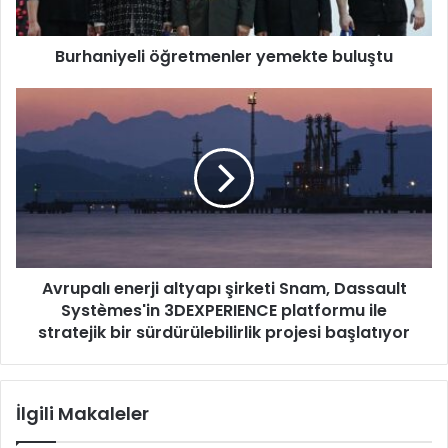
y
e
Burhaniyeli öğretmenler yemekte buluştu
l
i
ö
A
ğ
v
r
r
e
u
t
p
m
a
e
l
n
ı
l
e
Avrupalı enerji altyapı şirketi Snam, Dassault
e
n
r
Systèmes'in 3DEXPERIENCE platformu ile
e
y
r
stratejik bir sürdürülebilirlik projesi başlatıyor
e
j
m
i
e
a
İlgili Makaleler
k
l
t
t