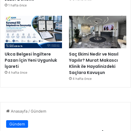
e
1 hafta önce
j
i
k
b
i
r
s
ü
Ukca Belgesi İngiltere
Saç Ekimi Nedir ve Nasıl
r
Pazarı İçin Yeni Uygunluk
Yapılır? Murat Makascı
d
İşareti
Klinik ile Hayalinizdeki
ü
Saçlara Kavuşun
4 hafta önce
r
4 hafta önce
ü
l
e
b
i
l
i
r