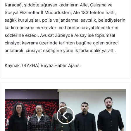
Karadağ, şiddete uğrayan kadınların Aile, Çalışma ve
Sosyal Hizmetler İl Müdürlükleri, Alo 183 telefon hattı,
sağlık kuruluşları, polis ve jandarma, savcılık, belediyelerin
kadın danışma merkezleri ve baroları arayabileceklerini
sözlerine ekledi. Avukat Zübeyde Aksay ise toplumsal
cinsiyet kavramı üzerinde tarihten bugüne gelen süreci
anlatarak, cinsiyet eşitliğine yönelik farkındalık yarattı.
Kaynak: (BYZHA) Beyaz Haber Ajansı
B
u
r
h
a
n
i