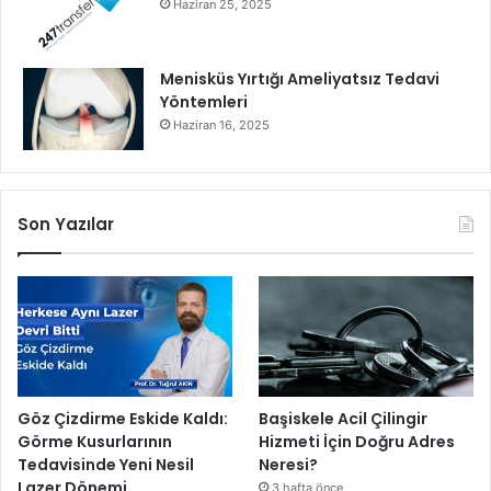
Haziran 25, 2025
E
N
C
Menisküs Yırtığı Ameliyatsız Tedavi
E
Yöntemleri
p
Haziran 16, 2025
l
a
t
f
Son Yazılar
o
r
m
u
i
l
e
s
t
Göz Çizdirme Eskide Kaldı:
Başiskele Acil Çilingir
r
Görme Kusurlarının
Hizmeti İçin Doğru Adres
a
Tedavisinde Yeni Nesil
Neresi?
t
Lazer Dönemi
3 hafta önce