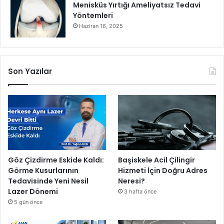
Menisküs Yırtığı Ameliyatsız Tedavi
i
Yöntemleri
n
Haziran 16, 2025
d
e
n
r
Son Yazılar
e
n
k
l
i
e
t
k
i
Göz Çizdirme Eskide Kaldı:
Başiskele Acil Çilingir
n
Görme Kusurlarının
Hizmeti İçin Doğru Adres
l
Tedavisinde Yeni Nesil
Neresi?
i
Lazer Dönemi
3 hafta önce
k
5 gün önce
l
e