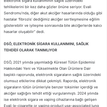
elektronik sigara kullanımının sağlık üzerindeki
tehlikelerini bir kez daha gözler önüne seriyor. Evali
Sendromu’nda, diğer akut akciğer hasarlarında olduğu gibi
hastalar ‘fibrozis’ dediğimiz akciğer sertleşmesine eğilim
gösterebilir ve iyileşme sonrasında bile akciğerlerde kalıcı
hasarlar oluşabilir” dedi.
DSÖ, ELEKTRONİK SİGARA KULLANIMINI, SAĞLIK
TEHDİDİ OLARAK TANIMLIYOR
DSÖ, 2021 yılında yayımladığı Küresel Tütün Epidemisi
Hakkındaki Yeni ve Yükselmekte Olan Ürünlere Dair
başlıklı raporunda, elektronik sigaraların sağlık üzerindeki
olumsuz etkilerine dikkat çekmişti. Raporda, elektronik
sigaraların tütün ürünleriyle benzer toksinler içerdiği ve
akciğer sağlığını tehdit ettiği vurgulanmıştı. 2024 yılında
ise elektronik sigara ve vaping cihazlarına bağlı gelişen
Evali (e-cigarette or vaping product use-associated lung