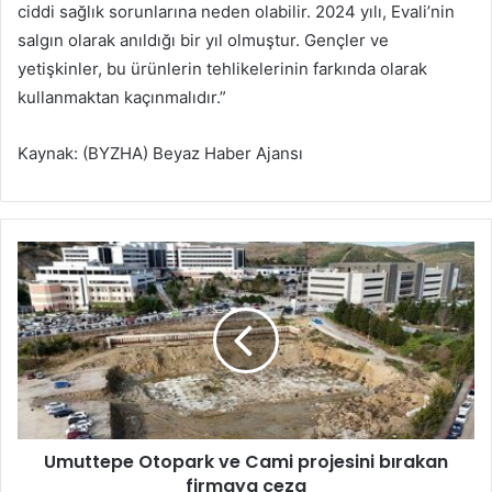
ciddi sağlık sorunlarına neden olabilir. 2024 yılı, Evali’nin
salgın olarak anıldığı bir yıl olmuştur. Gençler ve
yetişkinler, bu ürünlerin tehlikelerinin farkında olarak
kullanmaktan kaçınmalıdır.”
Kaynak: (BYZHA) Beyaz Haber Ajansı
U
m
u
t
t
e
p
e
O
Umuttepe Otopark ve Cami projesini bırakan
t
firmaya ceza
o