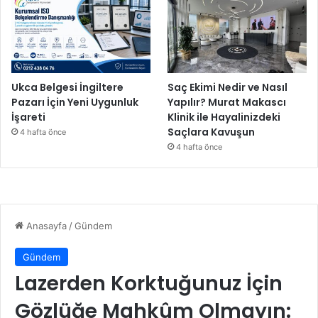
r
l
e
d
o
l
Ukca Belgesi İngiltere
Saç Ekimi Nedir ve Nasıl
u
Pazarı İçin Yeni Uygunluk
Yapılır? Murat Makascı
K
İşareti
Klinik ile Hayalinizdeki
a
Saçlara Kavuşun
4 hafta önce
r
4 hafta önce
n
e
F
e
s
t
i
v
a
l
'