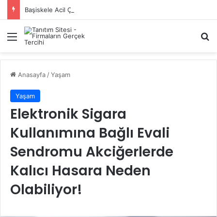
Başiskele Acil Çilingir Hizmeti İçin Doğru Adres Neresi?
Menü
A
Anasayfa
/
Yaşam
Yaşam
Elektronik Sigara
Kullanımına Bağlı Evali
Sendromu Akciğerlerde
Kalıcı Hasara Neden
Olabiliyor!