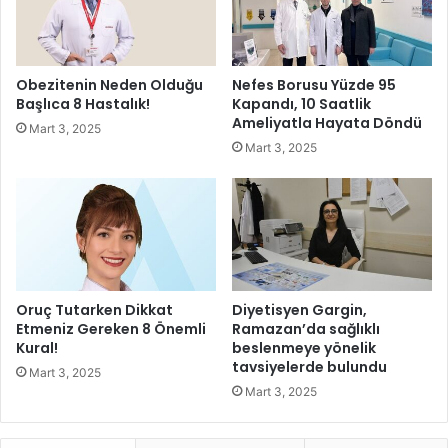
r
n
a
y
k
a
a
r
Obezitenin Neden Olduğu
Nefes Borusu Yüzde 95
n
ı
Başlıca 8 Hastalık!
Kapandı, 10 Saatlik
f
y
Ameliyatla Hayata Döndü
Mart 3, 2025
i
ı
Mart 3, 2025
r
l
m
t
a
a
y
t
a
i
c
l
e
i
z
n
Oruç Tutarken Dikkat
Diyetisyen Gargin,
a
e
Etmeniz Gereken 8 Önemli
Ramazan’da sağlıklı
ö
Kural!
beslenmeye yönelik
tavsiyelerde bulundu
z
Mart 3, 2025
e
Mart 3, 2025
l
o