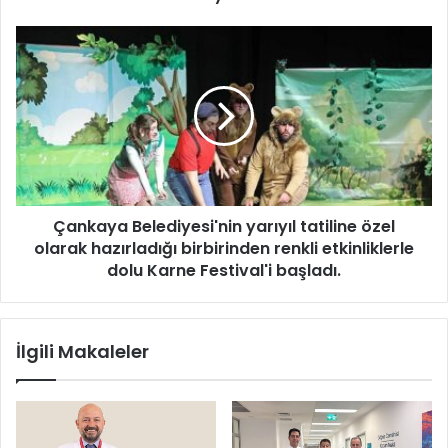
p
a
Ç
r
a
k
n
v
k
e
a
C
y
a
a
m
B
i
e
p
Çankaya Belediyesi'nin yarıyıl tatiline özel
l
r
olarak hazırladığı birbirinden renkli etkinliklerle
e
o
d
dolu Karne Festival'i başladı.
j
i
e
y
s
e
İlgili Makaleler
i
s
n
i
i
'
b
n
ı
i