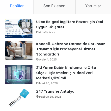
l
Popüler
Son Eklenen
Yorumlar
a
r
a
k
Ukca Belgesi İngiltere Pazarı İçin Yeni
h
Uygunluk İşareti
a
4 hafta önce
z
ı
Kocaeli, Gebze ve Darıca’da Sorunsuz
r
Taşınma İçin Profesyonel Hizmet
l
Standartları
a
Aralık 1, 2025
d
21U Yarım Kabin Kiralama ile Orta
ı
Ölçekli İşletmeler İçin İdeal Veri
ğ
Merkezi Çözümü
ı
Mart 20, 2026
b
i
247 Transfer Antalya
r
Haziran 25, 2025
b
i
r