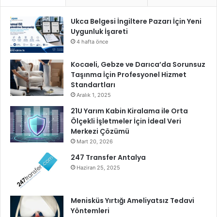
i
z
Ukca Belgesi İngiltere Pazarı İçin Yeni
y
Uygunluk İşareti
o
n
4 hafta önce
u
y
Kocaeli, Gebze ve Darıca’da Sorunsuz
l
Taşınma İçin Profesyonel Hizmet
a
Standartları
K
Aralık 1, 2025
a
21U Yarım Kabin Kiralama ile Orta
t
Ölçekli İşletmeler İçin İdeal Veri
ı
Merkezi Çözümü
l
Mart 20, 2026
ı
m
247 Transfer Antalya
F
Haziran 25, 2025
i
n
a
Menisküs Yırtığı Ameliyatsız Tedavi
n
Yöntemleri
s