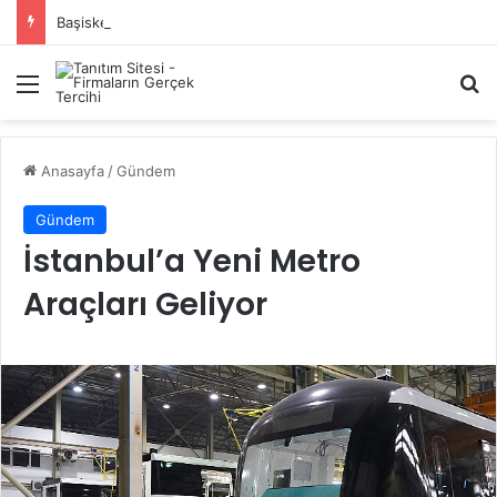
Başiskele Acil Çilingir Hizmeti İçin Doğru Adres Neresi?
Menü
A
Anasayfa
/
Gündem
Gündem
İstanbul’a Yeni Metro
Araçları Geliyor