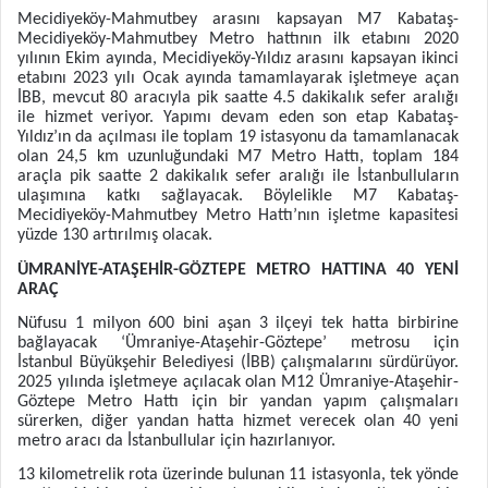
Mecidiyeköy-Mahmutbey arasını kapsayan M7 Kabataş-
Mecidiyeköy-Mahmutbey Metro hattının ilk etabını 2020
yılının Ekim ayında, Mecidiyeköy-Yıldız arasını kapsayan ikinci
etabını 2023 yılı Ocak ayında tamamlayarak işletmeye açan
İBB, mevcut 80 aracıyla pik saatte 4.5 dakikalık sefer aralığı
ile hizmet veriyor. Yapımı devam eden son etap Kabataş-
Yıldız’ın da açılması ile toplam 19 istasyonu da tamamlanacak
olan 24,5 km uzunluğundaki M7 Metro Hattı, toplam 184
araçla pik saatte 2 dakikalık sefer aralığı ile İstanbulluların
ulaşımına katkı sağlayacak. Böylelikle M7 Kabataş-
Mecidiyeköy-Mahmutbey Metro Hattı’nın işletme kapasitesi
yüzde 130 artırılmış olacak.
ÜMRANİYE-ATAŞEHİR-GÖZTEPE METRO HATTINA 40 YENİ
ARAÇ
Nüfusu 1 milyon 600 bini aşan 3 ilçeyi tek hatta birbirine
bağlayacak ‘Ümraniye-Ataşehir-Göztepe’ metrosu için
İstanbul Büyükşehir Belediyesi (İBB) çalışmalarını sürdürüyor.
2025 yılında işletmeye açılacak olan M12 Ümraniye-Ataşehir-
Göztepe Metro Hattı için bir yandan yapım çalışmaları
sürerken, diğer yandan hatta hizmet verecek olan 40 yeni
metro aracı da İstanbullular için hazırlanıyor.
13 kilometrelik rota üzerinde bulunan 11 istasyonla, tek yönde