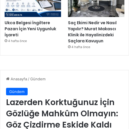
m
B
a
ş
Ukca Belgesi İngiltere
Saç Ekimi Nedir ve Nasıl
l
Pazarı İçin Yeni Uygunluk
Yapılır? Murat Makascı
a
İşareti
Klinik ile Hayalinizdeki
t
Saçlara Kavuşun
4 hafta önce
ı
4 hafta önce
y
o
r