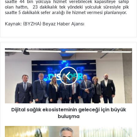
saatte 44 bin yolcuya hizmet verebilecek kapasiteye sahip
olan hattın, 23 dakikalık tek yöndeki yolculuk süresiyle pik
saatte 5 dakikalık sefer aralığı ile hizmet vermesi planlanıyor.
Kaynak: (BYZHA) Beyaz Haber Ajansı
D
i
j
i
t
a
l
s
a
Dijital sağlık ekosisteminin geleceği için büyük
ğ
buluşma
l
ı
k
K
e
u