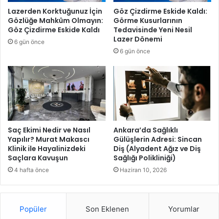
ç
i
Lazerden Korktuğunuz İçin
Göz Çizdirme Eskide Kaldı:
i
k
Gözlüğe Mahkûm Olmayın:
Görme Kusurlarının
n
ç
Göz Çizdirme Eskide Kaldı
Tedavisinde Yeni Nesil
b
i
Lazer Dönemi
6 gün önce
ü
Ç
6 gün önce
y
ö
ü
z
k
ü
b
m
u
l
l
e
u
r
ş
i
Saç Ekimi Nedir ve Nasıl
Ankara’da Sağlıklı
m
v
Yapılır? Murat Makascı
Gülüşlerin Adresi: Sincan
a
Klinik ile Hayalinizdeki
Diş (Alyadent Ağız ve Diş
e
Saçlara Kavuşun
Sağlığı Polikliniği)
G
ü
4 hafta önce
Haziran 10, 2026
ç
l
ü
Popüler
Son Eklenen
Yorumlar
V