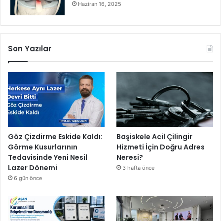
Haziran 16, 2025
S
e
k
t
Son Yazılar
ö
r
ü
n
d
e
Y
e
n
Göz Çizdirme Eskide Kaldı:
Başiskele Acil Çilingir
i
Görme Kusurlarının
Hizmeti İçin Doğru Adres
B
Tedavisinde Yeni Nesil
Neresi?
i
Lazer Dönemi
3 hafta önce
r
6 gün önce
D
ö
n
e