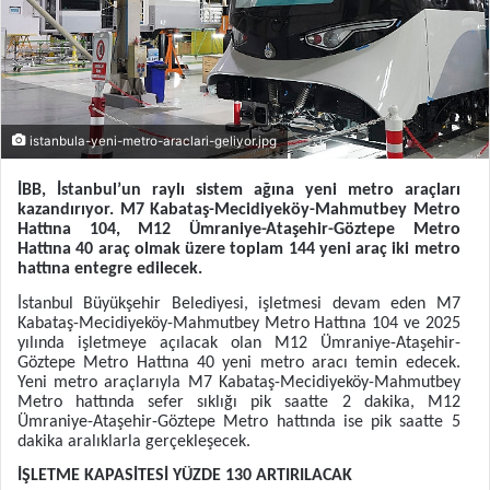
istanbula-yeni-metro-araclari-geliyor.jpg
İBB, İstanbul’un raylı sistem ağına yeni metro araçları
kazandırıyor. M7 Kabataş-Mecidiyeköy-Mahmutbey Metro
Hattına 104, M12 Ümraniye-Ataşehir-Göztepe Metro
Hattına 40 araç olmak üzere toplam 144 yeni araç iki metro
hattına entegre edilecek.
İstanbul Büyükşehir Belediyesi, işletmesi devam eden M7
Kabataş-Mecidiyeköy-Mahmutbey Metro Hattına 104 ve 2025
yılında işletmeye açılacak olan M12 Ümraniye-Ataşehir-
Göztepe Metro Hattına 40 yeni metro aracı temin edecek.
Yeni metro araçlarıyla M7 Kabataş-Mecidiyeköy-Mahmutbey
Metro hattında sefer sıklığı pik saatte 2 dakika, M12
Ümraniye-Ataşehir-Göztepe Metro hattında ise pik saatte 5
dakika aralıklarla gerçekleşecek.
İŞLETME KAPASİTESİ YÜZDE 130 ARTIRILACAK