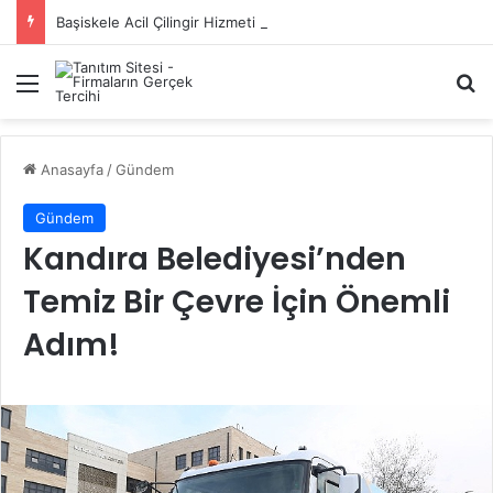
Başiskele Acil Çilingir Hizmeti İçin Doğru Adres Neresi?
Menü
A
Anasayfa
/
Gündem
Gündem
Kandıra Belediyesi’nden
Temiz Bir Çevre İçin Önemli
Adım!