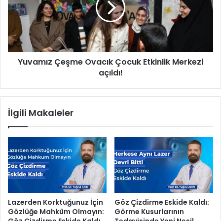
D
m
o
ı
s
z
t
Ç
l
e
Yuvamız Çeşme Ovacık Çocuk Etkinlik Merkezi
a
ş
r
açıldı!
m
B
e
u
O
l
v
İlgili Makaleler
g
a
u
c
r
ı
l
k
u
Ç
K
o
l
c
i
u
n
k
Lazerden Korktuğunuz İçin
Göz Çizdirme Eskide Kaldı:
i
E
Gözlüğe Mahkûm Olmayın:
Görme Kusurlarının
ğ
t