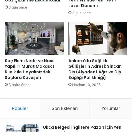
Göz Çizdirme Eskide Kaldı
Tedavisinde Yeni Nesil
i
k
Lazer Dönemi
3 gün önce
A
i
3 gün önce
ç
n
ı
l
l
i
ı
k
y
M
o
e
r
r
k
Saç Ekimi Nedir ve Nasıl
Ankara’da Sağlıklı
e
Yapılır? Murat Makascı
Gülüşlerin Adresi: Sincan
Klinik ile Hayalinizdeki
Diş (Alyadent Ağız ve Diş
z
Saçlara Kavuşun
Sağlığı Polikliniği)
i
a
3 hafta önce
Haziran 10, 2026
ç
ı
l
Popüler
Son Eklenen
Yorumlar
d
ı
!
Ukca Belgesi İngiltere Pazarı İçin Yeni