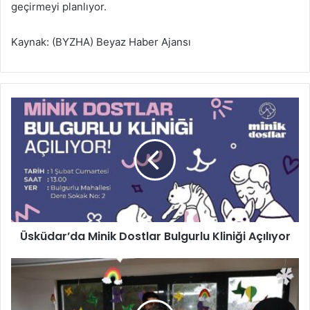
geçirmeyi planlıyor.
Kaynak: (BYZHA) Beyaz Haber Ajansı
Ü
s
k
ü
d
a
r
’
d
Üsküdar’da Minik Dostlar Bulgurlu Kliniği Açılıyor
a
M
i
Y
n
u
i
v
k
a