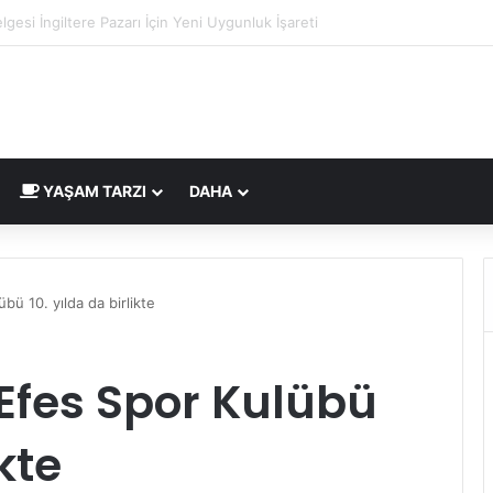
mi Nedir ve Nasıl Yapılır? Murat Makascı Klinik ile Hayalinizdeki Saçlara 
YAŞAM TARZI
DAHA
bü 10. yılda da birlikte
Efes Spor Kulübü
ikte