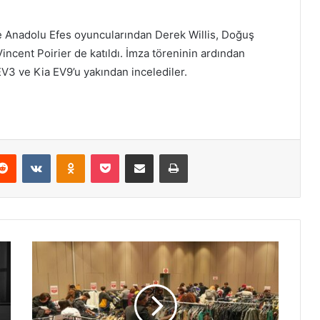
e Anadolu Efes oyuncularından Derek Willis, Doğuş
ncent Poirier de katıldı. İmza töreninin ardından
 EV3 ve Kia EV9’u yakından incelediler.
Reddit
VKontakte
Odnoklassniki
Pocket
E-Posta ile paylaş
Yazdır
S
ü
r
d
ü