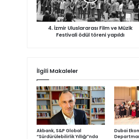
i
r
U
l
4. İzmir Uluslararası Film ve Müzik
u
Festivali ödül töreni yapıldı
s
l
a
r
a
r
İlgili Makaleler
a
s
ı
F
i
l
m
v
e
Akbank, S&P Global
Dubai Ekon
M
“Sürdürülebilirlik Yıllığı”nda
Departmanı
ü