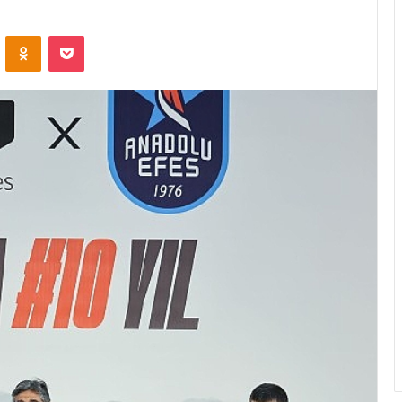
ontakte
Odnoklassniki
Pocket