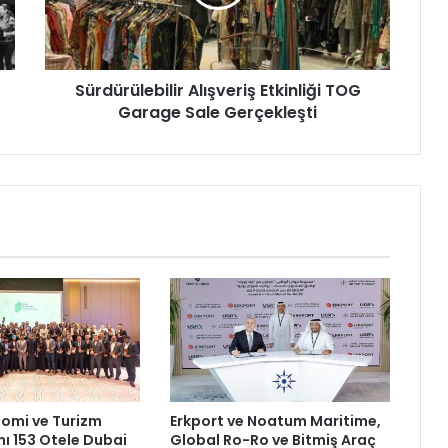
r
ü
l
e
Sürdürülebilir Alışveriş Etkinliği TOG
b
Garage Sale Gerçekleşti
i
l
i
r
A
l
ı
ş
v
e
r
i
ş
E
t
omi ve Turizm
Erkport ve Noatum Maritime,
k
 153 Otele Dubai
Global Ro-Ro ve Bitmiş Araç
i