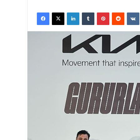
Facebook
X
LinkedIn
Tumblr
Pinterest
Reddit
VK