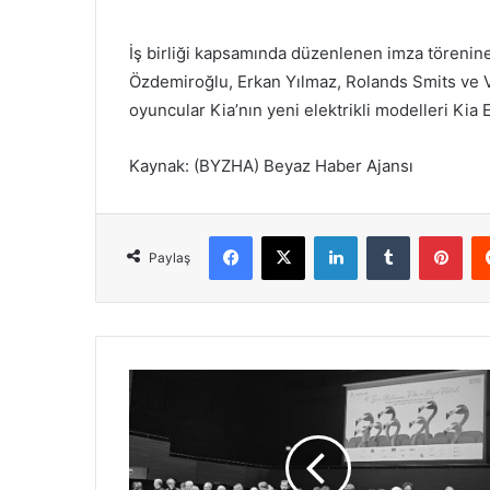
İş birliği kapsamında düzenlenen imza törenin
Özdemiroğlu, Erkan Yılmaz, Rolands Smits ve Vi
oyuncular Kia’nın yeni elektrikli modelleri Kia
Kaynak: (BYZHA) Beyaz Haber Ajansı
Facebook
X
LinkedIn
Tumblr
Pinterest
Paylaş
4
.
İ
z
m