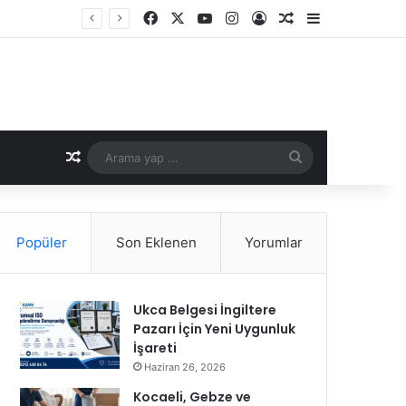
Facebook
X
YouTube
Instagram
Kayıt Ol
Rastgele Makale
Kenar Bölme
Kavuşun
Rastgele Makale
Arama
yap
...
Popüler
Son Eklenen
Yorumlar
Ukca Belgesi İngiltere
Pazarı İçin Yeni Uygunluk
İşareti
Haziran 26, 2026
Kocaeli, Gebze ve