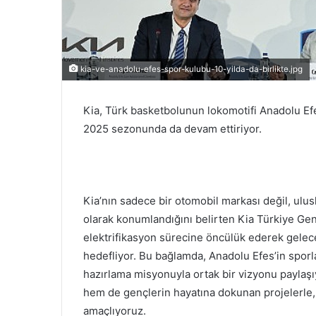
kia-ve-anadolu-efes-spor-kulubu-10-yilda-da-birlikte.jpg
Kia, Türk basketbolunun lokomotifi Anadolu Ef
2025 sezonunda da devam ettiriyor.
Kia’nın sadece bir otomobil markası değil, ulu
olarak konumlandığını belirten Kia Türkiye G
elektrifikasyon sürecine öncülük ederek gelece
hedefliyor. Bu bağlamda, Anadolu Efes’in sporl
hazırlama misyonuyla ortak bir vizyonu paylaş
hem de gençlerin hayatına dokunan projelerle,
amaçlıyoruz.