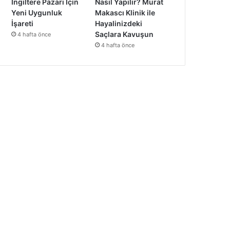
İngiltere Pazarı İçin
Nasıl Yapılır? Murat
Yeni Uygunluk
Makascı Klinik ile
İşareti
Hayalinizdeki
Saçlara Kavuşun
4 hafta önce
4 hafta önce