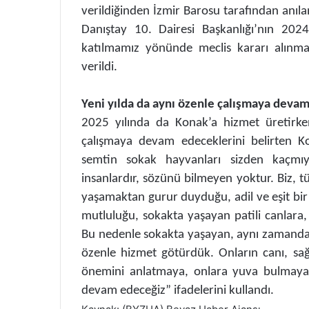
verildiğinden İzmir Barosu tarafından anıla
Danıştay 10. Dairesi Başkanlığı’nın 20
katılmamız yönünde meclis kararı alınmas
verildi.
Yeni yılda da aynı özenle çalışmaya deva
2025 yılında da Konak’a hizmet üretirken
çalışmaya devam edeceklerini belirten Ko
semtin sokak hayvanları sizden kaçmıy
insanlardır, sözünü bilmeyen yoktur. Biz, 
yaşamaktan gurur duyduğu, adil ve eşit bir
mutluluğu, sokakta yaşayan patili canlara, 
Bu nedenle sokakta yaşayan, aynı zamanda ke
özenle hizmet götürdük. Onların canı, sağ
önemini anlatmaya, onlara yuva bulmaya d
devam edeceğiz” ifadelerini kullandı.