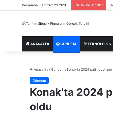
Perşembe, Temmuz 23 2026
Son Dakika Haberleri
İst
ANASAYFA
GÜNDEM
TEKNOLOJI
Anasayfa
/
Gündem
/
Konak’ta 2024 patili dostların 
Gündem
Konak’ta 2024 pat
oldu