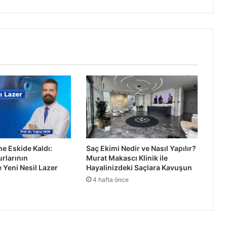
“
2
0
2
4
’
t
e
4
3
3
M
i
l
e Eskide Kaldı:
Saç Ekimi Nedir ve Nasıl Yapılır?
y
rlarının
Murat Makascı Klinik ile
o
 Yeni Nesil Lazer
Hayalinizdeki Saçlara Kavuşun
n
4 hafta önce
L
i
r
a
l