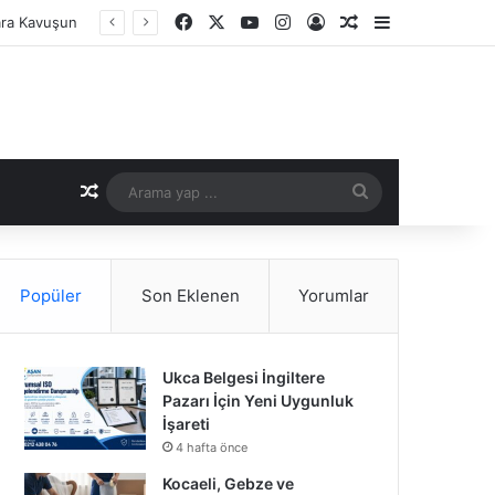
Facebook
X
YouTube
Instagram
Kayıt Ol
Rastgele Makale
Kenar Bölme
Rastgele Makale
Arama
yap
...
Popüler
Son Eklenen
Yorumlar
Ukca Belgesi İngiltere
Pazarı İçin Yeni Uygunluk
İşareti
4 hafta önce
Kocaeli, Gebze ve