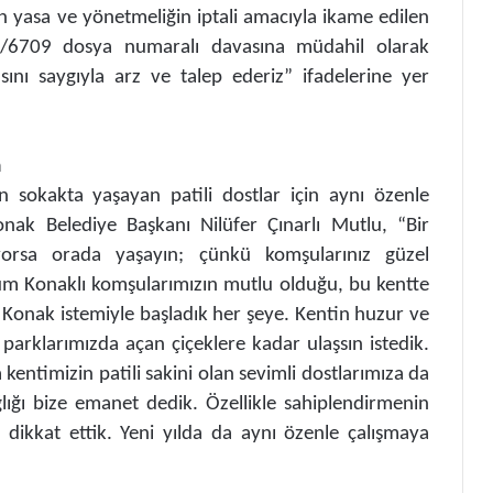
n yasa ve yönetmeliğin iptali amacıyla ikame edilen
24/6709 dosya numaralı davasına müdahil olarak
ını saygıyla arz ve talep ederiz” ifadelerine yer
m
 sokakta yaşayan patili dostlar için aynı özenle
nak Belediye Başkanı Nilüfer Çınarlı Mutlu, “Bir
orsa orada yaşayın; çünkü komşularınız güzel
tüm Konaklı komşularımızın mutlu olduğu, bu kentte
 Konak istemiyle başladık her şeye. Kentin huzur ve
parklarımızda açan çiçeklere kadar ulaşsın istedik.
ntimizin patili sakini olan sevimli dostlarımıza da
lığı bize emanet dedik. Özellikle sahiplendirmenin
ikkat ettik. Yeni yılda da aynı özenle çalışmaya