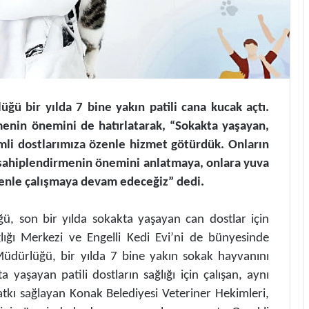
ğü bir yılda 7 bine yakın patili cana kucak açtı.
menin önemini de hatırlatarak, “Sokakta yaşayan,
mli dostlarımıza özenle hizmet götürdük. Onların
e sahiplendirmenin önemini anlatmaya, onlara yuva
özenle çalışmaya devam edeceğiz” dedi.
ğü, son bir yılda sokakta yaşayan can dostlar için
lığı Merkezi ve Engelli Kedi Evi’ni de bünyesinde
 Müdürlüğü, bir yılda 7 bine yakın sokak hayvanını
 yaşayan patili dostların sağlığı için çalışan, aynı
kı sağlayan Konak Belediyesi Veteriner Hekimleri,