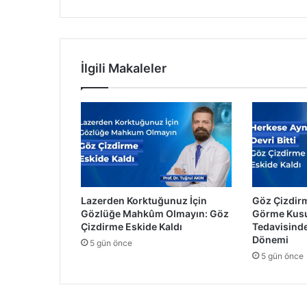
n
d
o
s
t
İlgili Makaleler
l
a
r
a
u
m
u
t
o
Lazerden Korktuğunuz İçin
Göz Çizdirm
l
Gözlüğe Mahkûm Olmayın: Göz
Görme Kusu
d
Çizdirme Eskide Kaldı
Tedavisinde
u
Dönemi
5 gün önce
2
5 gün önce
5
b
i
n