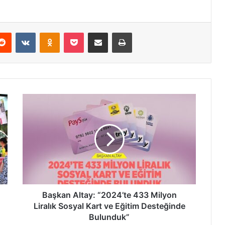
Reddit
VKontakte
Odnoklassniki
Pocket
E-Posta ile paylaş
Yazdır
B
a
ş
k
a
n
A
l
t
a
Başkan Altay: “2024’te 433 Milyon
y
Liralık Sosyal Kart ve Eğitim Desteğinde
:
Bulunduk”