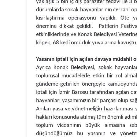
yaklaşık 5 bin iç dış paraziter tedavi ile 3
durumlarda sokak hayvanlarının cerrahi oper
kısırlaştırma operasyonu yapıldı. Öte y
önemine dikkat çekildi. Patilerin Festi
etkinliklerinde ve Konak Belediyesi Veteri
köpek, 68 kedi ömürlük yuvalarına kavuştu
Yasanın iptali için açılan davaya müdahil 
Ayrıca Konak Belediyesi, sokak hayvanla
toplumsal mücadelede etkin bir rol alma
gündeme getirilen önergeyle kamuoyunda 
iptali için İzmir Barosu tarafından açılan 
hayvanları yaşamımızın bir parçası olup sağl
Anılan yasa ve yönetmeliğin hazırlanması
hakları konusunda atılmış tüm önemli adıml
toplum vicdanının büyük almasına sebe
düşündüğümüz bu yasanın ve yönetmel