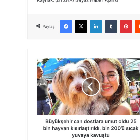
Kaynak: (BYZHA) Beyaz Haber Ajansı
Facebook
X
LinkedIn
Tumblr
Pinterest
Paylaş
B
ü
y
ü
k
ş
e
h
i
r
Büyükşehir can dostlara umut oldu 25
c
bin hayvan kısırlaştırıldı, bin 200’ü sıcak
a
yuvaya kavuştu