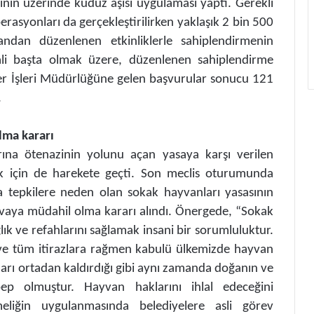
 binin üzerinde kuduz aşısı uygulaması yaptı. Gerekli
asyonları da gerçekleştirilirken yaklaşık 2 bin 500
andan düzenlenen etkinliklerle sahiplendirmenin
vali başta olmak üzere, düzenlenen sahiplendirme
ner İşleri Müdürlüğüne gelen başvurular sonucu 121
.
olma kararı
rına ötenazinin yolunu açan yasaya karşı verilen
k için de harekete geçti. Son meclis oturumunda
tepkilere neden olan sokak hayvanları yasasının
davaya müdahil olma kararı alındı. Önergede, “Sokak
ık ve refahlarını sağlamak insani bir sorumluluktur.
 ve tüm itirazlara rağmen kabulü ülkemizde hayvan
arı ortadan kaldırdığı gibi aynı zamanda doğanın ve
p olmuştur. Hayvan haklarını ihlal edeceğini
iğin uygulanmasında belediyelere asli görev