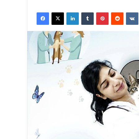
Facebook
X
LinkedIn
Tumblr
Pinterest
Reddit
VK