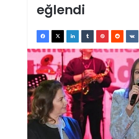
eğlendi
Facebook
X
LinkedIn
Tumblr
Pinterest
Reddit
VK