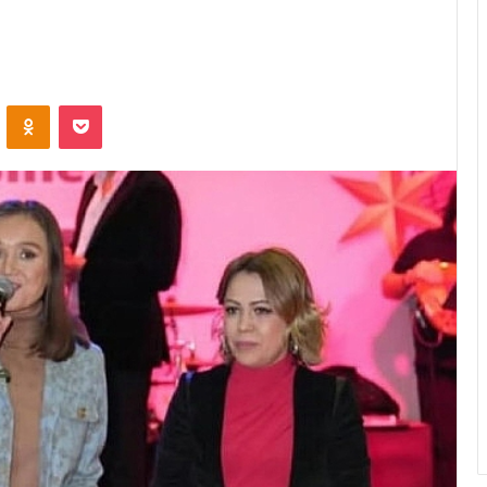
ontakte
Odnoklassniki
Pocket