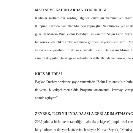
MATİNEYE KADINLARDAN YOĞUN İLGİ
Kadınlar matinesinin gördüğü ilgiden duyduğu memnuniyeti ifade
Kurşunlu Han’da Kadınlar Matinesi yapmıştık. Ne oturacak yer ne de 
güzellik Manisa Büyükşehir Belediye Başkanımız Sayın Ferdi Zeyrek’
bir sonraki etkinlikte sizleri aramızda görmek istiyoruz demiştim. ‘Ma
ve daha sık yapalım, biz de katkı sunalım’ dedi. Bu akşam Mimar Fe
samimi duygularıyla sevgi ve selamlarını iletti. Ben de hepimiz adına
KREŞ MÜJDESİ
Başkan Durbay sözlerine şöyle tamamladı: “Şehir Hastanesi’nin bulu
ile yerini büyükşehirden aldık. Projemiz tamamlandı, kazmayı vuru
altında açılıyor.”
ZEYREK, “2025 YILINDA DA ASLA GERİ ADIM ATMAYA
2025 yılında birlik ve beraberliğin daha da pekişeceği, toplumsal cins
bir yıl olmasını dileyerek sözlerine başlayan Nurcan Zeyrek, “Manisa