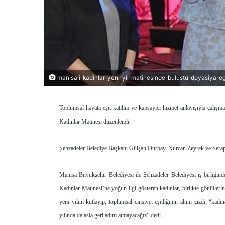
manisali-kadinlar-yeni-yil-matinesinde-bulustu-doyasiya-eg
Toplumsal hayata eşit katılım ve kapsayıcı hizmet anlayışıyla çalışm
Kadınlar Matinesi düzenlendi.
Şehzadeler Belediye Başkanı Gülşah Durbay, Nurcan Zeyrek ve Serap B
Manisa Büyükşehir Belediyesi ile Şehzadeler Belediyesi iş birliğinde
Kadınlar Matinesi’ne yoğun ilgi gösteren kadınlar, birlikte gönüller
yeni yılını kutlayıp, toplumsal cinsiyet eşitliğinin altını çizdi; “k
yılında da asla geri adım atmayacağız” dedi.