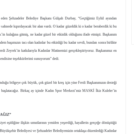
 eden Şehzadeler Belediye Başkanı Gülşah Durbay, “Geçtiğimiz Eylül ayından
sahnede kıpırdayacak bir alan vardı. O kadar güzeldik ki o kadar beraberdik ki bu
in kulağına gitmiş, ne kadar güzel bir etkinlik olduğunu ifade etmişti. Başkanım
dem başımızın tacı olan kadınlar bu etkinliği bu kadar sevdi, bundan sonra birlikte
rdi Zeyrek’in katkılarıyla Kadınlar Matinemizi gerçekleştiriyoruz. Başkanımız en
 kendisine teşekkürlerimi sunuyorum” dedi.
nduğu bölgeye çok büyük, çok güzel bir kreş için yine Ferdi Başkanımızın desteği
p başlatacağız. Birkaç ay içinde Kadın Spor Merkezi’miz MASKİ İkiz Kuleler’in
CAĞIZ”
iyet eşitliğine ilişkin umutlarının yeniden yeşerdiği, hayallerin gerçeğe dönüştüğü
 Büyükşehir Belediyesi ve Şehzadeler Belediyemizin ortaklaşa düzenlediği Kadınlar