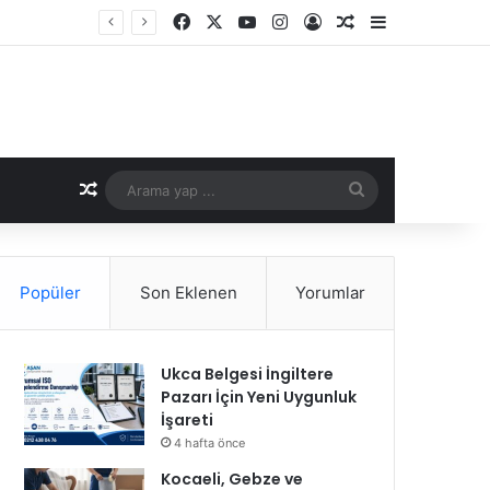
Facebook
X
YouTube
Instagram
Kayıt Ol
Rastgele Makale
Kenar Bölme
Rastgele Makale
Arama
yap
...
Popüler
Son Eklenen
Yorumlar
Ukca Belgesi İngiltere
Pazarı İçin Yeni Uygunluk
İşareti
4 hafta önce
Kocaeli, Gebze ve