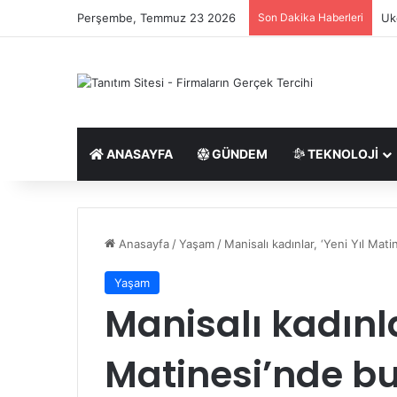
Perşembe, Temmuz 23 2026
Son Dakika Haberleri
Uk
ANASAYFA
GÜNDEM
TEKNOLOJI
Anasayfa
/
Yaşam
/
Manisalı kadınlar, ‘Yeni Yıl Mat
Yaşam
Manisalı kadınla
Matinesi’nde bu