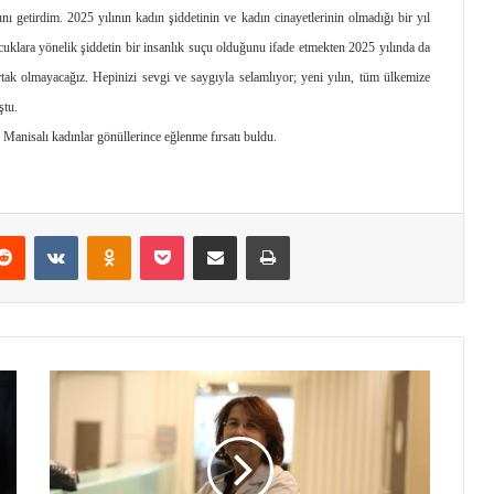
nı getirdim. 2025 yılının kadın şiddetinin ve kadın cinayetlerinin olmadığı bir yıl
uklara yönelik şiddetin bir insanlık suçu olduğunu ifade etmekten 2025 yılında da
tak olmayacağız. Hepinizi sevgi ve saygıyla selamlıyor; yeni yılın, tüm ülkemize
ştu.
 Manisalı kadınlar gönüllerince eğlenme fırsatı buldu.
Reddit
VKontakte
Odnoklassniki
Pocket
E-Posta ile paylaş
Yazdır
Y
e
n
i
y