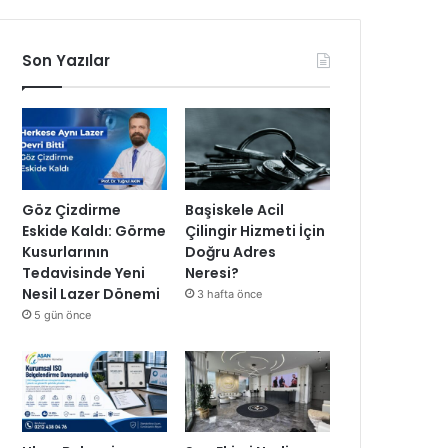
Son Yazılar
Göz Çizdirme
Başiskele Acil
Eskide Kaldı: Görme
Çilingir Hizmeti İçin
Kusurlarının
Doğru Adres
Tedavisinde Yeni
Neresi?
Nesil Lazer Dönemi
3 hafta önce
5 gün önce