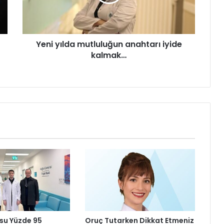
ı
l
d
a
Yeni yılda mutluluğun anahtarı iyide
m
kalmak…
u
t
l
u
l
u
ğ
u
n
a
n
a
h
t
a
r
su Yüzde 95
Oruç Tutarken Dikkat Etmeniz
ı