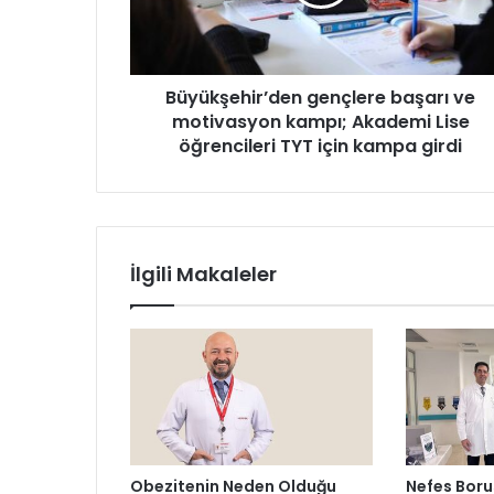
ş
e
h
i
Büyükşehir’den gençlere başarı ve
r
motivasyon kampı; Akademi Lise
’
d
öğrencileri TYT için kampa girdi
e
n
g
e
n
İlgili Makaleler
ç
l
e
r
e
b
a
ş
a
Obezitenin Neden Olduğu
Nefes Boru
r