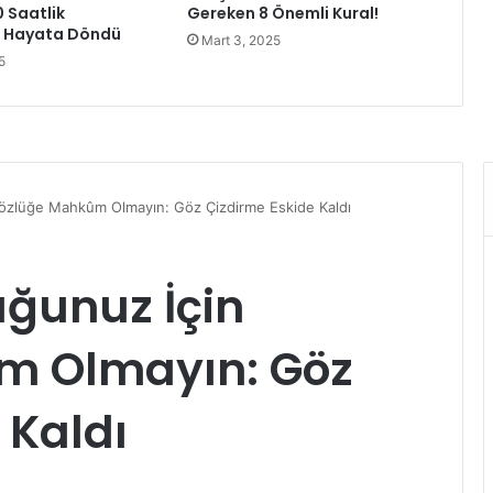
0 Saatlik
Gereken 8 Önemli Kural!
i
a Hayata Döndü
Mart 3, 2025
y
5
i
d
e
k
a
l
m
a
k
…