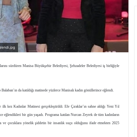
lendi.jpg
alarını sürdüren Manisa Büyükşehir Belediyesi, Şehzadeler Belediyesi iş birliğiyle
alaban’ın da katıldığı matinede yüzlerce Manisalı kadın gönüllerince eğlendi.
 ilk kez Kadınlar Matinesi gerçekleştirildi. Efe Çıraklar’ın sahne aldığı Yeni Yıl
ince eğlendikleri bir gün yaşadı. Programa katılan Nurcan Zeyrek de tüm kadınların
adına ve çocuklara yönelik şiddetin bir insanlık suçu olduğunu ifade etmekten 2025