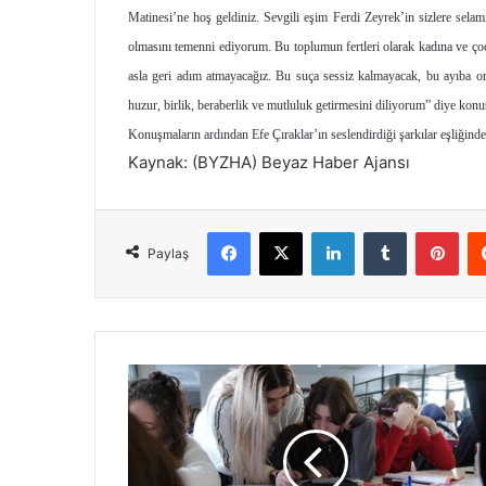
Matinesi’ne hoş geldiniz. Sevgili eşim Ferdi Zeyrek’in sizlere selamı
olmasını temenni ediyorum. Bu toplumun fertleri olarak kadına ve çoc
asla geri adım atmayacağız. Bu suça sessiz kalmayacak, bu ayıba or
huzur, birlik, beraberlik ve mutluluk getirmesini diliyorum” diye konu
Konuşmaların ardından Efe Çıraklar’ın seslendirdiği şarkılar eşliğinde
Kaynak: (BYZHA) Beyaz Haber Ajansı
Facebook
X
LinkedIn
Tumblr
Pinterest
Paylaş
B
ü
y
ü
k