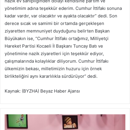
nazik ev sahipliğinden dolayı kendisine partim ve
yönetimim adına teşekkür ederim. Cumhur İttifakı sonuna
kadar vardır, var olacaktır ve ayakta olacaktır” dedi. Son
derece sıcak ve samimi bir ortamda gerçekleşen
ziyaretten memnuniyet duyduğunu belirten Başkan
Büyükakın ise, “Cumhur İttifakı ortağımız, Milliyetçi
Hareket Partisi Kocaeli İl Başkanı Tuncay Batı ve
yönetimine nazik ziyaretleri için teşekkür ediyor,
çalışmalarında kolaylıklar diliyorum. Cumhur İttifakı
ülkemizin bekası, milletimizin huzuru için örnek
birlikteliğini aynı kararlılıkla sürdürüyor” dedi.
Kaynak: (BYZHA) Beyaz Haber Ajansı
S
e
l