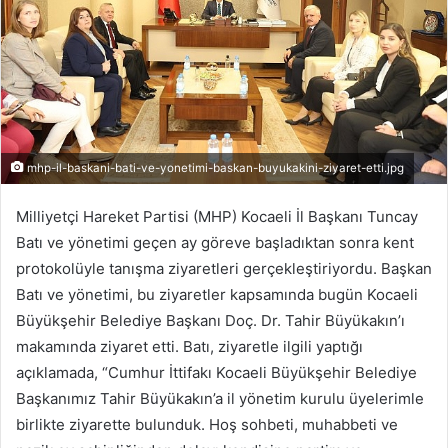
mhp-il-baskani-bati-ve-yonetimi-baskan-buyukakini-ziyaret-etti.jpg
Milliyetçi Hareket Partisi (MHP) Kocaeli İl Başkanı Tuncay
Batı ve yönetimi geçen ay göreve başladıktan sonra kent
protokolüyle tanışma ziyaretleri gerçekleştiriyordu. Başkan
Batı ve yönetimi, bu ziyaretler kapsamında bugün Kocaeli
Büyükşehir Belediye Başkanı Doç. Dr. Tahir Büyükakın’ı
makamında ziyaret etti. Batı, ziyaretle ilgili yaptığı
açıklamada, “Cumhur İttifakı Kocaeli Büyükşehir Belediye
Başkanımız Tahir Büyükakın’a il yönetim kurulu üyelerimle
birlikte ziyarette bulunduk. Hoş sohbeti, muhabbeti ve