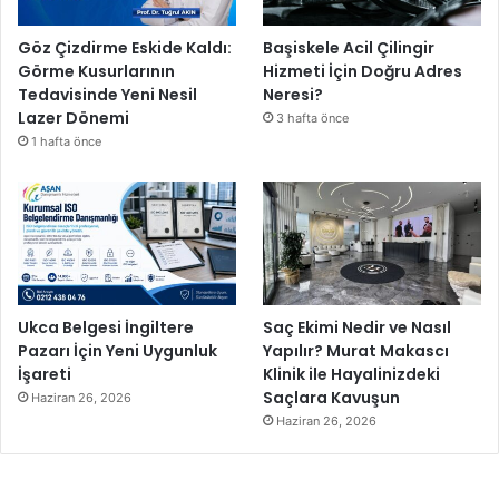
u
T
Göz Çizdirme Eskide Kaldı:
Başiskele Acil Çilingir
ü
Görme Kusurlarının
Hizmeti İçin Doğru Adres
r
Tedavisinde Yeni Nesil
Neresi?
k
Lazer Dönemi
3 hafta önce
i
1 hafta önce
y
e
'
y
e
Ö
r
n
Ukca Belgesi İngiltere
Saç Ekimi Nedir ve Nasıl
e
Pazarı İçin Yeni Uygunluk
Yapılır? Murat Makascı
k
İşareti
Klinik ile Hayalinizdeki
O
Saçlara Kavuşun
Haziran 26, 2026
l
Haziran 26, 2026
d
u