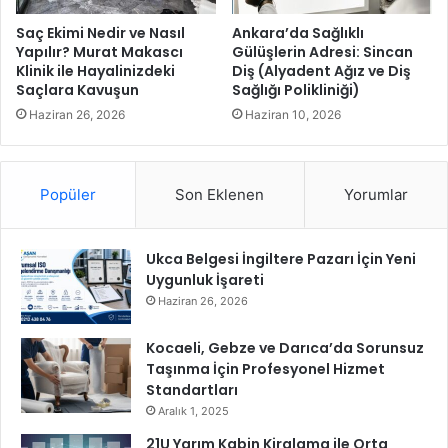
r
e
Saç Ekimi Nedir ve Nasıl
Ankara’da Sağlıklı
p
Yapılır? Murat Makascı
Gülüşlerin Adresi: Sincan
a
Klinik ile Hayalinizdeki
Diş (Alyadent Ağız ve Diş
Saçlara Kavuşun
Sağlığı Polikliniği)
y
d
Haziran 26, 2026
Haziran 10, 2026
a
ş
o
Popüler
Son Eklenen
Yorumlar
l
m
a
Ukca Belgesi İngiltere Pazarı İçin Yeni
y
Uygunluk İşareti
a
d
Haziran 26, 2026
e
v
Kocaeli, Gebze ve Darıca’da Sorunsuz
a
Taşınma İçin Profesyonel Hizmet
m
Standartları
e
Aralık 1, 2025
d
21U Yarım Kabin Kiralama ile Orta
i