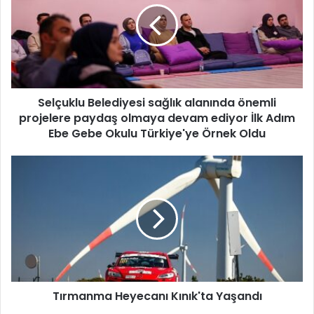
ç
u
k
l
u
B
Selçuklu Belediyesi sağlık alanında önemli
e
projelere paydaş olmaya devam ediyor İlk Adım
l
e
Ebe Gebe Okulu Türkiye'ye Örnek Oldu
d
i
T
y
ı
e
r
s
m
i
a
s
n
a
m
ğ
a
l
H
ı
Tırmanma Heyecanı Kınık'ta Yaşandı
e
k
y