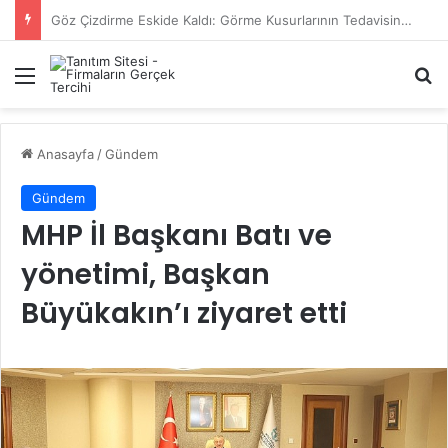
Başiskele Acil Çilingir Hizmeti İçin Doğru Adres Neresi?
Menü
A
Anasayfa
/
Gündem
Gündem
MHP İl Başkanı Batı ve
yönetimi, Başkan
Büyükakın’ı ziyaret etti