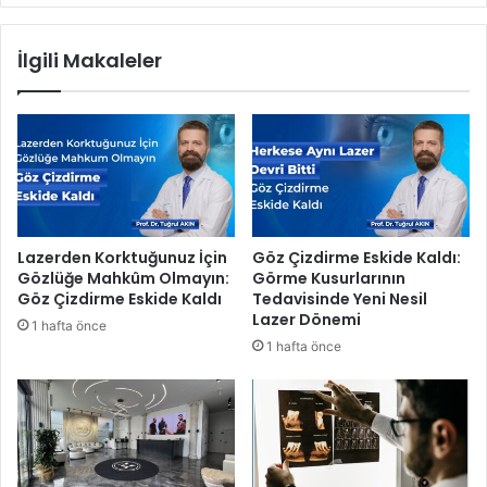
a
e
l
c
İlgili Makaleler
a
a
n
n
ı
ı
n
K
d
ı
a
n
ö
ı
n
k
e
'
Lazerden Korktuğunuz İçin
Göz Çizdirme Eskide Kaldı:
m
t
Gözlüğe Mahkûm Olmayın:
Görme Kusurlarının
l
a
Göz Çizdirme Eskide Kaldı
Tedavisinde Yeni Nesil
i
Y
Lazer Dönemi
1 hafta önce
p
a
1 hafta önce
r
ş
o
a
j
n
e
d
l
ı
e