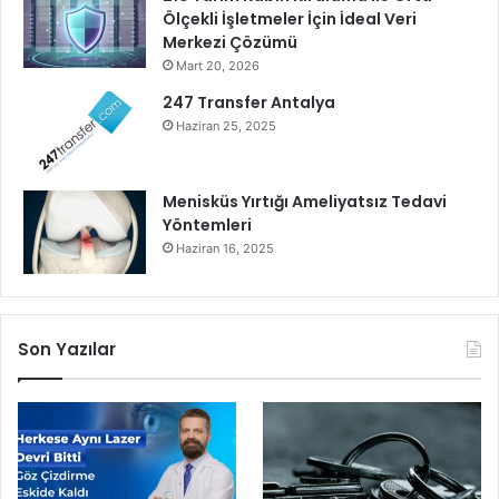
Ölçekli İşletmeler İçin İdeal Veri
y
Merkezi Çözümü
o
Mart 20, 2026
r
İ
247 Transfer Antalya
l
Haziran 25, 2025
k
A
d
Menisküs Yırtığı Ameliyatsız Tedavi
ı
Yöntemleri
m
Haziran 16, 2025
E
b
e
G
Son Yazılar
e
b
e
O
k
u
l