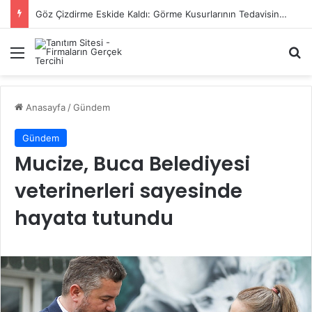
Başiskele Acil Çilingir Hizmeti İçin Doğru Adres Neresi?
Menü
A
Anasayfa
/
Gündem
Gündem
Mucize, Buca Belediyesi
veterinerleri sayesinde
hayata tutundu