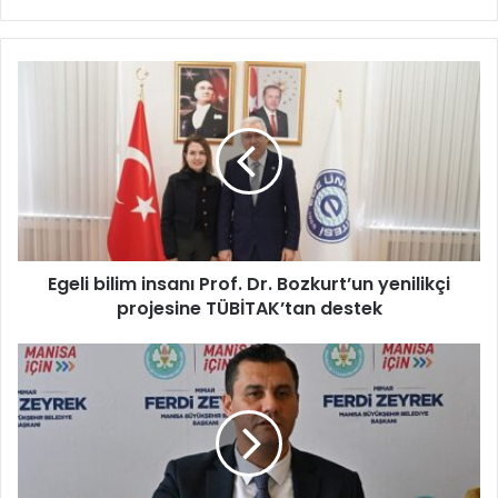
E
g
e
l
i
b
i
l
i
Egeli bilim insanı Prof. Dr. Bozkurt’un yenilikçi
m
projesine TÜBİTAK’tan destek
i
n
s
B
a
a
n
s
ı
ı
P
n
r
ı
o
n