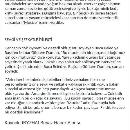
müdahaleler sonrasında yoğun bakıma alındı. Merkez çalışanlarının
zaman zaman evlerine götürerek sevgi ve ilgiyle baktığı minik kedi,
kritik süreci atlatarak sağlığına kavuştu. Bir buçuk ay süren tedavi
süreci sonrası yaşam mücadelesi kazanan can dostuna veterinerlik
çalışanları “Mucize” ismini verdiler.
SEVGİ VE ŞEFKATLE İYİLEŞTİ
Her canın çok kıymetli ve değerli olduğunu söyleyen Buca Belediye
Başkanı Mimar Görkem Duman, “Bu mucizenin bir parçası olduğumuz
için çok mutluyuz” diye konuştu. Yavru kedinin duyarlı bir vatandaş
sayesinde yaralı olarak Sokak Hayvanları Rehabilitasyon Merkezi’ne
getirildiğini ifade eden Buca Belediye Başkanı Görkem Duman, şunları
söyledi:
“Veteriner hekimlerimiz, teknikerlerimiz ve bakım besleme
personellerimiz ona sevgi ve şefkatle yaklaşarak kritik yoğun bakım
sürecini atlatması için hep yanındaydı. Açıkçası hayata tutunması
oldukça zordu. Ama şimdi, meraklı gözlerle etrafa bakıyor… Çok tatlı
ama inanın bir o kadar da savaşçı… Bu küçük savaşçı, bize mucizelerin
var olduğuna inandırdı ve bize göre “Mucize” adını fazlasıyla hak
ediyor. Şimdi burada onunla benzer bir kaderi paylaşan Fındık ile güzel
bir dostluk içerisinde.”
Kaynak: (BYZHA) Beyaz Haber Ajansı