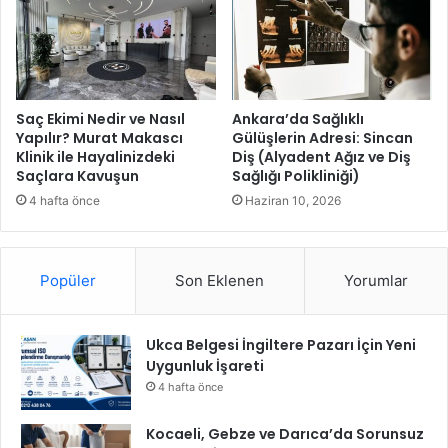
k
d
ç
a
i
p
r
o
Saç Ekimi Nedir ve Nasıl
Ankara’da Sağlıklı
j
Yapılır? Murat Makascı
Gülüşlerin Adresi: Sincan
Klinik ile Hayalinizdeki
Diş (Alyadent Ağız ve Diş
e
Saçlara Kavuşun
Sağlığı Polikliniği)
s
i
4 hafta önce
Haziran 10, 2026
n
e
T
Popüler
Son Eklenen
Yorumlar
Ü
B
İ
Ukca Belgesi İngiltere Pazarı İçin Yeni
T
Uygunluk İşareti
A
K
4 hafta önce
’
t
Kocaeli, Gebze ve Darıca’da Sorunsuz