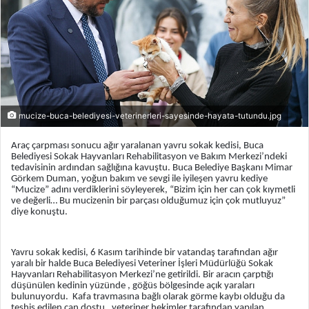
mucize-buca-belediyesi-veterinerleri-sayesinde-hayata-tutundu.jpg
Araç çarpması sonucu ağır yaralanan yavru sokak kedisi, Buca
Belediyesi Sokak Hayvanları Rehabilitasyon ve Bakım Merkezi’ndeki
tedavisinin ardından sağlığına kavuştu. Buca Belediye Başkanı Mimar
Görkem Duman, yoğun bakım ve sevgi ile iyileşen yavru kediye
“Mucize” adını verdiklerini söyleyerek, “Bizim için her can çok kıymetli
ve değerli… Bu mucizenin bir parçası olduğumuz için çok mutluyuz”
diye konuştu.
Yavru sokak kedisi, 6 Kasım tarihinde bir vatandaş tarafından ağır
yaralı bir halde Buca Belediyesi Veteriner İşleri Müdürlüğü Sokak
Hayvanları Rehabilitasyon Merkezi’ne getirildi. Bir aracın çarptığı
düşünülen kedinin yüzünde , göğüs bölgesinde açık yaraları
bulunuyordu. Kafa travmasına bağlı olarak görme kaybı olduğu da
teşhis edilen can dostu, veteriner hekimler tarafından yapılan