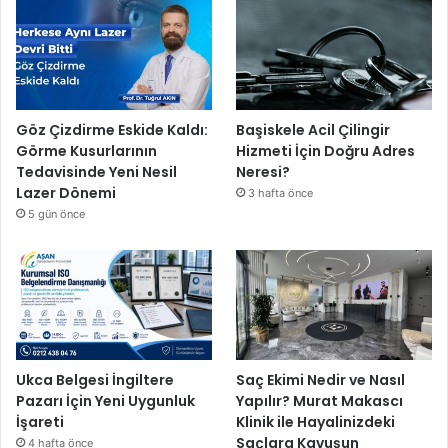
Göz Çizdirme Eskide Kaldı:
Başiskele Acil Çilingir
Görme Kusurlarının
Hizmeti İçin Doğru Adres
Tedavisinde Yeni Nesil
Neresi?
Lazer Dönemi
3 hafta önce
5 gün önce
Ukca Belgesi İngiltere
Saç Ekimi Nedir ve Nasıl
Pazarı İçin Yeni Uygunluk
Yapılır? Murat Makascı
İşareti
Klinik ile Hayalinizdeki
Saçlara Kavuşun
4 hafta önce