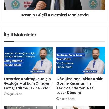
f
G
.
ü
D
Basının Güçlü Kalemleri Manisa’da
ç
r
l
.
ü
B
K
İlgili Makaleler
o
a
z
l
k
e
u
m
r
l
t
e
’
r
u
i
n
M
Lazerden Korktuğunuz İçin
Göz Çizdirme Eskide Kaldı:
y
a
Gözlüğe Mahkûm Olmayın:
Görme Kusurlarının
e
n
Göz Çizdirme Eskide Kaldı
Tedavisinde Yeni Nesil
n
i
Lazer Dönemi
5 gün önce
i
s
5 gün önce
l
a
i
’