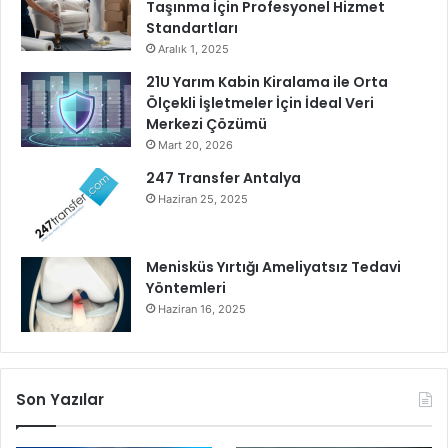
a
Taşınma İçin Profesyonel Hizmet
n
Standartları
d
Aralık 1, 2025
e
21U Yarım Kabin Kiralama ile Orta
s
Ölçekli İşletmeler İçin İdeal Veri
t
Merkezi Çözümü
e
Mart 20, 2026
k
247 Transfer Antalya
Haziran 25, 2025
Menisküs Yırtığı Ameliyatsız Tedavi
Yöntemleri
Haziran 16, 2025
Son Yazılar