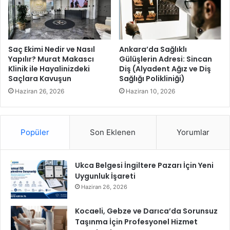
o
ı
n
k
m
K
a
o
t
n
Saç Ekimi Nedir ve Nasıl
Ankara’da Sağlıklı
í
g
Yapılır? Murat Makascı
Gülüşlerin Adresi: Sincan
v
Klinik ile Hayalinizdeki
Diş (Alyadent Ağız ve Diş
r
Saçlara Kavuşun
Sağlığı Polikliniği)
e
e
R
s
Haziran 26, 2026
Haziran 10, 2026
o
i
d
”
r
b
Popüler
Son Eklenen
Yorumlar
i
a
S
ş
a
l
Ukca Belgesi İngiltere Pazarı İçin Yeni
h
ı
Uygunluk İşareti
n
y
e
o
Haziran 26, 2026
d
r
e
Kocaeli, Gebze ve Darıca’da Sorunsuz
!
Taşınma İçin Profesyonel Hizmet