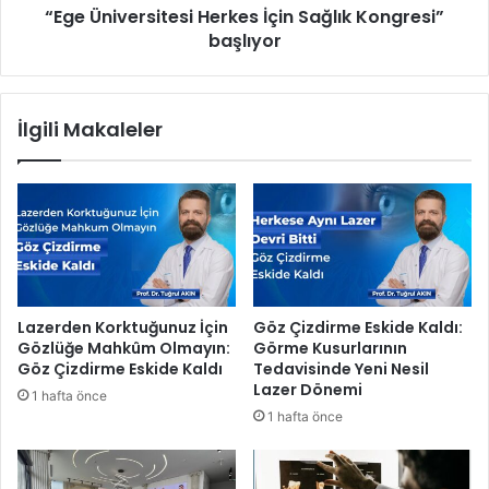
l
“Ege Üniversitesi Herkes İçin Sağlık Kongresi”
r
a
başlıyor
s
r
i
ı
t
A
e
İlgili Makaleler
ç
s
ı
i
k
H
l
e
a
r
n
k
d
e
ı
s
:
İ
Lazerden Korktuğunuz İçin
Göz Çizdirme Eskide Kaldı:
A
ç
Gözlüğe Mahkûm Olmayın:
Görme Kusurlarının
i
i
Göz Çizdirme Eskide Kaldı
Tedavisinde Yeni Nesil
t
n
Lazer Dönemi
1 hafta önce
a
S
1 hafta önce
n
a
a
ğ
B
l