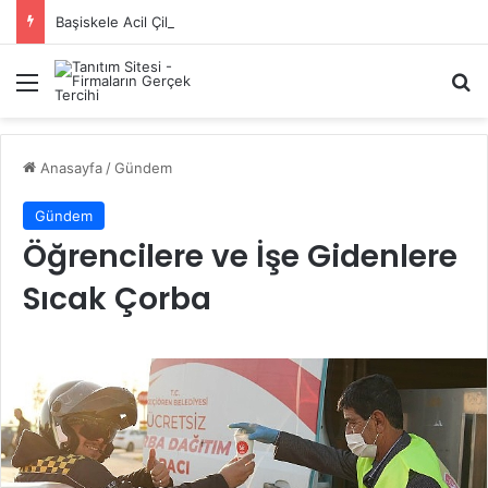
Başiskele Acil Çilingir Hizmeti İçin Doğru Adres Neresi?
Menü
A
Anasayfa
/
Gündem
Gündem
Öğrencilere ve İşe Gidenlere
Sıcak Çorba