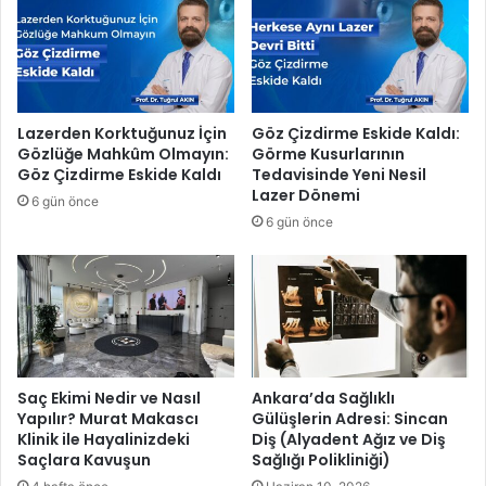
ü
l
k
e
u
l
y
e
u
r
d
i
Lazerden Korktuğunuz İçin
Göz Çizdirme Eskide Kaldı:
a
v
Gözlüğe Mahkûm Olmayın:
Görme Kusurlarının
n
e
Göz Çizdirme Eskide Kaldı
Tedavisinde Yeni Nesil
ç
g
Lazer Dönemi
6 gün önce
ı
a
6 gün önce
k
z
a
i
r
l
d
e
ı
r
i
ç
i
Saç Ekimi Nedir ve Nasıl
Ankara’da Sağlıklı
n
Yapılır? Murat Makascı
Gülüşlerin Adresi: Sincan
Klinik ile Hayalinizdeki
Diş (Alyadent Ağız ve Diş
y
Saçlara Kavuşun
Sağlığı Polikliniği)
e
n