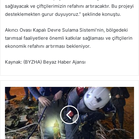
sağlayacak ve çiftçilerimizin refahını artıracaktır. Bu projeyi
desteklemekten gurur duyuyoruz.” şeklinde konuştu.
Akıncı Ovası Kapalı Devre Sulama Sistemi’nin, bölgedeki
tarımsal faaliyetlere önemli katkılar sağlaması ve çiftçilerin
ekonomik refahını artırması bekleniyor.
Kaynak: (BYZHA) Beyaz Haber Ajansı
İ
t
f
a
i
y
e
e