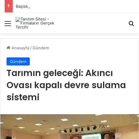
Başiskele Acil Çilingir Hizmeti İçin Doğru Adres Neresi?
Menü
A
Anasayfa
/
Gündem
Gündem
Tarımın geleceği: Akıncı
Ovası kapalı devre sulama
sistemi