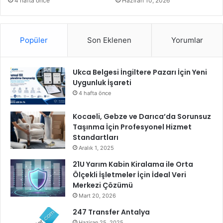
4 hafta önce
Haziran 10, 2026
i
b
i
Popüler
Son Eklenen
Yorumlar
r
d
ö
Ukca Belgesi İngiltere Pazarı İçin Yeni
n
Uygunluk İşareti
e
m
4 hafta önce
b
a
Kocaeli, Gebze ve Darıca’da Sorunsuz
ş
Taşınma İçin Profesyonel Hizmet
l
Standartları
ı
Aralık 1, 2025
y
21U Yarım Kabin Kiralama ile Orta
o
Ölçekli İşletmeler İçin İdeal Veri
r
Merkezi Çözümü
Mart 20, 2026
247 Transfer Antalya
Haziran 25, 2025