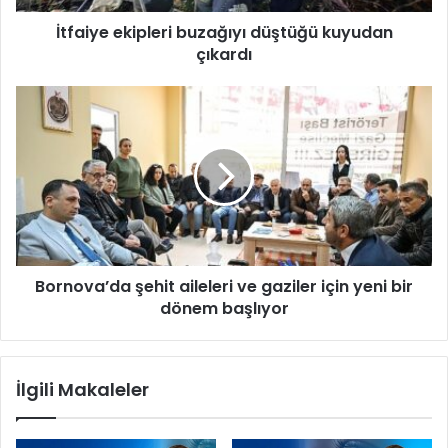
k
İtfaiye ekipleri buzağıyı düştüğü kuyudan
i
çıkardı
p
l
e
B
r
o
i
r
b
n
u
o
z
v
a
a
ğ
’
ı
d
y
Bornova’da şehit aileleri ve gaziler için yeni bir
a
ı
dönem başlıyor
ş
d
e
ü
h
ş
i
İlgili Makaleler
t
t
ü
a
ğ
i