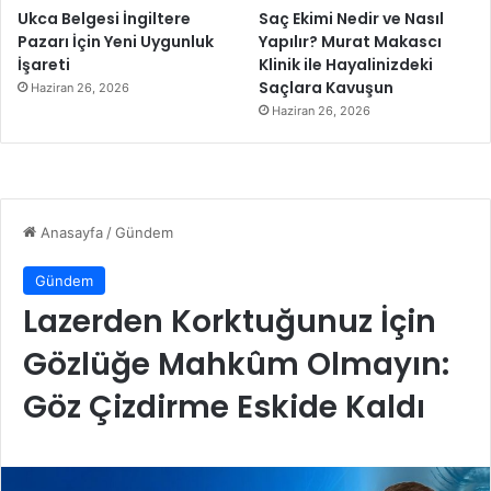
d
Ukca Belgesi İngiltere
Saç Ekimi Nedir ve Nasıl
e
Pazarı İçin Yeni Uygunluk
Yapılır? Murat Makascı
N
İşareti
Klinik ile Hayalinizdeki
a
Saçlara Kavuşun
Haziran 26, 2026
t
Haziran 26, 2026
i
o
n
a
l
G
e
o
g
r
a
p
h
i
c
E
k