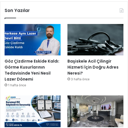
n
c
Son Yazılar
e
’
,
5
K
a
s
ı
Göz Çizdirme Eskide Kaldı:
Başiskele Acil Çilingir
m
Görme Kusurlarının
Hizmeti İçin Doğru Adres
S
Tedavisinde Yeni Nesil
Neresi?
a
Lazer Dönemi
3 hafta önce
l
1 hafta önce
ı
2
0
.
0
0
’