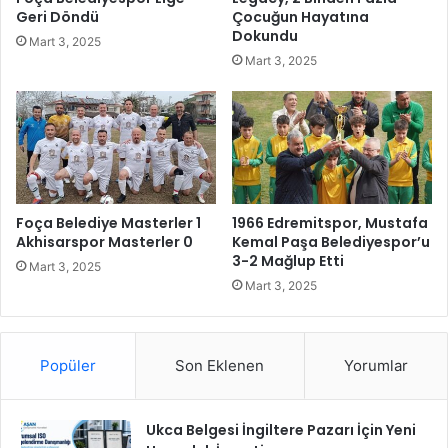
d
r
Geri Döndü
Çocuğun Hayatına
a
l
Dokundu
Mart 3, 2025
n
i
Mart 3, 2025
B
ğ
i
i
r
i
n
i
n
H
Foça Belediye Masterler 1
1966 Edremitspor, Mustafa
i
Akhisarspor Masterler 0
Kemal Paşa Belediyespor’u
k
3-2 Mağlup Etti
Mart 3, 2025
a
Mart 3, 2025
y
e
s
i
Popüler
Son Eklenen
Yorumlar
n
i
A
Ukca Belgesi İngiltere Pazarı İçin Yeni
n