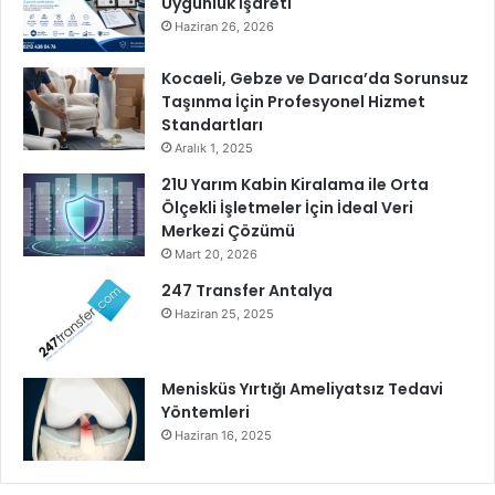
Uygunluk İşareti
l
Haziran 26, 2026
a
t
Kocaeli, Gebze ve Darıca’da Sorunsuz
a
Taşınma İçin Profesyonel Hizmet
n
Standartları
‘
Aralık 1, 2025
B
21U Yarım Kabin Kiralama ile Orta
a
Ölçekli İşletmeler İçin İdeal Veri
t
Merkezi Çözümü
ı
k
Mart 20, 2026
G
247 Transfer Antalya
e
Haziran 25, 2025
m
i
E
Menisküs Yırtığı Ameliyatsız Tedavi
n
Yöntemleri
d
Haziran 16, 2025
u
r
a