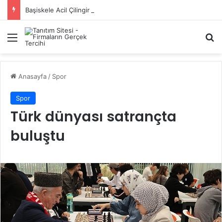
Başiskele Acil Çilingir Hizmeti İçin Doğru Adres Neresi?
Menü
A
Anasayfa
/
Spor
Spor
Türk dünyası satrançta
buluştu