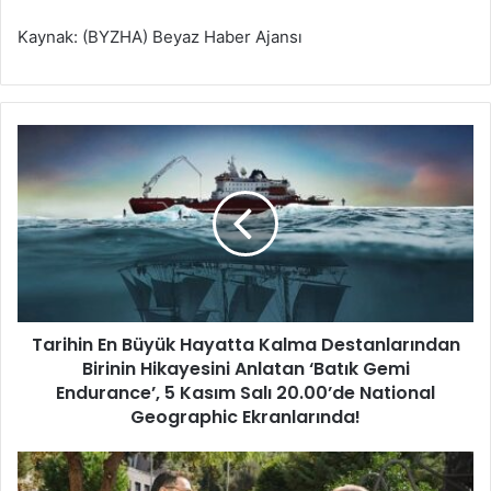
Kaynak: (BYZHA) Beyaz Haber Ajansı
T
a
r
i
h
i
n
E
n
Tarihin En Büyük Hayatta Kalma Destanlarından
B
Birinin Hikayesini Anlatan ‘Batık Gemi
ü
y
Endurance’, 5 Kasım Salı 20.00’de National
ü
Geographic Ekranlarında!
k
H
B
a
a