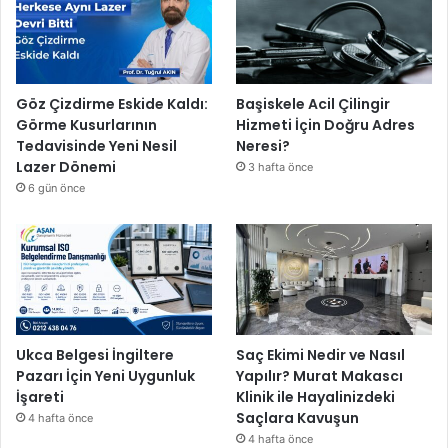
Göz Çizdirme Eskide Kaldı:
Başiskele Acil Çilingir
Görme Kusurlarının
Hizmeti İçin Doğru Adres
Tedavisinde Yeni Nesil
Neresi?
Lazer Dönemi
3 hafta önce
6 gün önce
Ukca Belgesi İngiltere
Saç Ekimi Nedir ve Nasıl
Pazarı İçin Yeni Uygunluk
Yapılır? Murat Makascı
İşareti
Klinik ile Hayalinizdeki
Saçlara Kavuşun
4 hafta önce
4 hafta önce