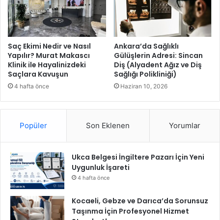
ı
ğ
ş
l
ı
k
S
Saç Ekimi Nedir ve Nasıl
Ankara’da Sağlıklı
Yapılır? Murat Makascı
Gülüşlerin Adresi: Sincan
e
Klinik ile Hayalinizdeki
Diş (Alyadent Ağız ve Diş
m
Saçlara Kavuşun
Sağlığı Polikliniği)
i
n
4 hafta önce
Haziran 10, 2026
e
r
i
Popüler
Son Eklenen
Yorumlar
Ukca Belgesi İngiltere Pazarı İçin Yeni
Uygunluk İşareti
4 hafta önce
Kocaeli, Gebze ve Darıca’da Sorunsuz
Taşınma İçin Profesyonel Hizmet