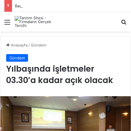
Başiskele Acil Çilingir Hizmeti İçin Doğru Adres Neresi?
Menü
A
Anasayfa
/
Gündem
Gündem
Yılbaşında işletmeler
03.30’a kadar açık olacak