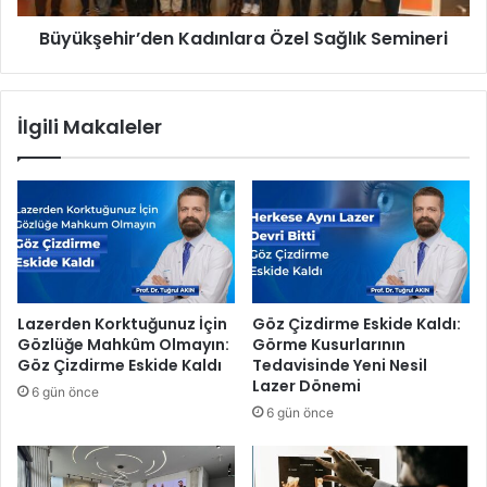
l
i
Büyükşehir’den Kadınlara Özel Sağlık Semineri
P
r
a
’
z
d
a
e
İlgili Makaleler
r
n
ı
K
’
a
n
d
a
ı
c
n
o
l
ş
a
k
r
Lazerden Korktuğunuz İçin
Göz Çizdirme Eskide Kaldı:
u
a
Gözlüğe Mahkûm Olmayın:
Görme Kusurlarının
l
Ö
Göz Çizdirme Eskide Kaldı
Tedavisinde Yeni Nesil
u
z
Lazer Dönemi
6 gün önce
a
e
6 gün önce
ç
l
ı
S
l
a