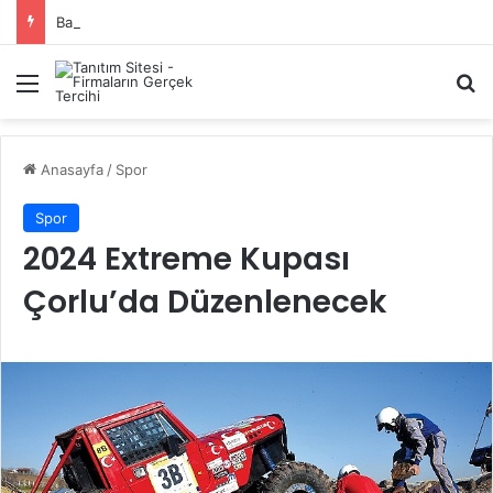
Başiskele Acil Çilingir Hizmeti İçin Doğru Adres Neresi?
Menü
A
Anasayfa
/
Spor
Spor
2024 Extreme Kupası
Çorlu’da Düzenlenecek