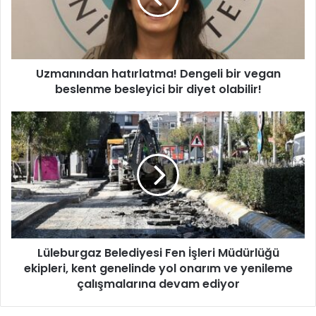
ı
n
d
a
Uzmanından hatırlatma! Dengeli bir vegan
n
beslenme besleyici bir diyet olabilir!
h
a
t
L
ı
ü
r
l
l
e
a
b
t
u
m
r
a
g
!
a
D
Lüleburgaz Belediyesi Fen İşleri Müdürlüğü
z
e
ekipleri, kent genelinde yol onarım ve yenileme
B
n
e
çalışmalarına devam ediyor
g
l
e
e