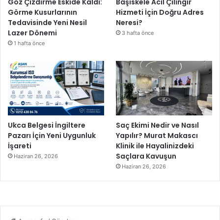
Göz Çizdirme Eskide Kaldı:
Başiskele Acil Çilingir
e
Görme Kusurlarının
Hizmeti İçin Doğru Adres
ç
Tedavisinde Yeni Nesil
Neresi?
a
Lazer Dönemi
3 hafta önce
l
1 hafta önce
ı
ş
m
a
l
a
r
ı
Ukca Belgesi İngiltere
Saç Ekimi Nedir ve Nasıl
n
Pazarı İçin Yeni Uygunluk
Yapılır? Murat Makascı
a
İşareti
Klinik ile Hayalinizdeki
d
Saçlara Kavuşun
Haziran 26, 2026
e
Haziran 26, 2026
v
a
m
e
d