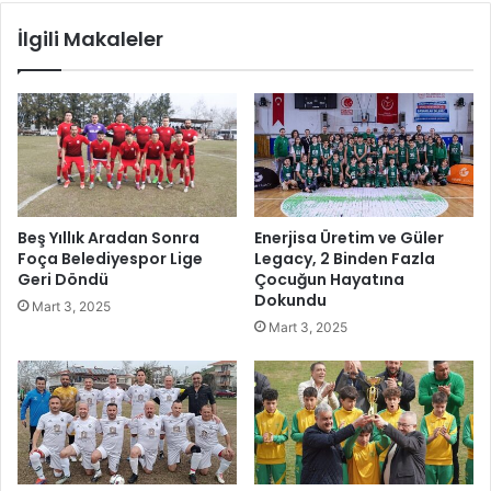
l
d
İlgili Makaleler
i
i
b
y
i
e
r
s
v
i
e
F
g
e
a
n
n
İ
Beş Yıllık Aradan Sonra
Enerjisa Üretim ve Güler
b
ş
Foça Belediyespor Lige
Legacy, 2 Binden Fazla
e
l
Geri Döndü
Çocuğun Hayatına
s
e
Dokundu
Mart 3, 2025
l
r
Mart 3, 2025
e
i
n
M
m
ü
e
d
b
ü
e
r
s
l