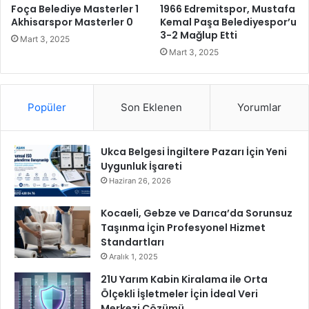
l
ü
Foça Belediye Masterler 1
1966 Edremitspor, Mustafa
e
ğ
Akhisarspor Masterler 0
Kemal Paşa Belediyespor’u
y
3-2 Mağlup Etti
ü
Mart 3, 2025
i
e
Mart 3, 2025
c
k
i
i
b
p
i
Popüler
Son Eklenen
Yorumlar
l
r
e
d
r
i
i
Ukca Belgesi İngiltere Pazarı İçin Yeni
y
,
Uygunluk İşareti
e
k
Haziran 26, 2026
t
e
o
n
Kocaeli, Gebze ve Darıca’da Sorunsuz
l
t
Taşınma İçin Profesyonel Hizmet
a
g
Standartları
b
e
Aralık 1, 2025
i
n
21U Yarım Kabin Kiralama ile Orta
l
e
Ölçekli İşletmeler İçin İdeal Veri
i
l
Merkezi Çözümü
r