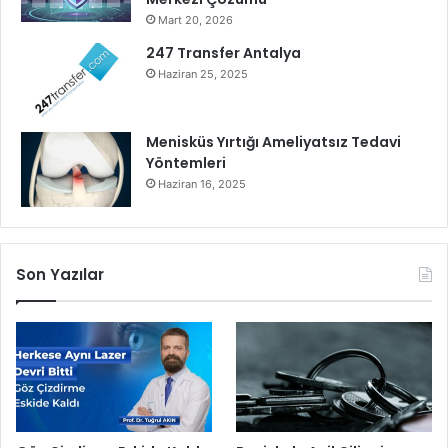
i
!
Mart 20, 2026
n
d
247 Transfer Antalya
e
Haziran 25, 2025
y
o
l
Menisküs Yırtığı Ameliyatsız Tedavi
o
Yöntemleri
n
Haziran 16, 2025
a
r
ı
m
Son Yazılar
v
e
y
e
n
i
l
e
m