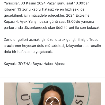
Yarışçılar, 03 Kasım 2024 Pazar günü saat 10.00’dan
itibaren 13 zorlu kapıyı hatasız ve en hızlı şekilde
geçebilmek için mücadele edecekler. 2024 Extreme
Kupası 4. Ayak Yarışı, pazar günü saat 18.00’de yarışma
parkurunda düzenlenecek olan ödül töreni ile son bulacak.
Zorlu engelleri aşmak için özel olarak geliştirilmiş offroad
araçlarının heyecan dolu mücadelesi, izleyenlere adrenalin
dolu bir hafta sonu yaşatacak.
Kaynak: (BYZHA) Beyaz Haber Ajansı
U
z
m
a
n