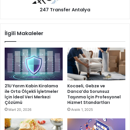
:
f
Y
247 Transfer Antalya
e
ü
r
k
A
s
n
İlgili Makaleler
e
t
k
a
t
l
e
y
Ç
a
a
l
ı
ş
21U Yarım Kabin Kiralama
Kocaeli, Gebze ve
m
ile Orta Ölçekli İşletmeler
Darıca’da Sorunsuz
a
İçin İdeal Veri Merkezi
Taşınma İçin Profesyonel
n
Çözümü
Hizmet Standartları
ı
Mart 20, 2026
Aralık 1, 2025
n
O
l