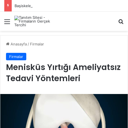
Başiskele Acil Çilingir Hizmeti İçin Doğru Adres Neresi?
Menü
A
Anasayfa
/
Firmalar
Firmalar
Menisküs Yırtığı Ameliyatsız
Tedavi Yöntemleri