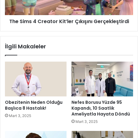
c
s
i
4
l
C
The Sims 4 Creator Kit’ler Çıkışını Gerçekleştirdi
i
r
k
e
m
a
e
t
İlgili Makaleler
s
o
l
r
e
K
ğ
i
i
t
n
’
i
l
ö
e
ğ
r
Obezitenin Neden Olduğu
Nefes Borusu Yüzde 95
r
Ç
Başlıca 8 Hastalık!
Kapandı, 10 Saatlik
e
ı
Ameliyatla Hayata Döndü
Mart 3, 2025
n
k
Mart 3, 2025
d
ı
i
ş
ı