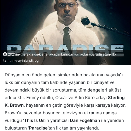
2025in-merakla-beklenen-yapimlarindan-biri-olan-paradisetan-ilk-
tanitim-yayinlandi.jpg
Dünyanın en önde gelen isimlerinden bazılarının yaşadığı
lüks bir dünyanın tam kalbinde yaşanan bir cinayet ve
devamındaki büyük bir soruşturma, tüm dengeleri alt üst
edecektir. Emmy ödüllü, Oscar ve Altın Küre adayı
Sterling
K. Brown
, hayatının en çetin göreviyle karşı karşıya kalıyor.
Brown’u, sezonlar boyunca televizyon ekranına damga
vurduğu
‘This Is Us’
ın yaratıcısı
Dan Fogelman
ile yeniden
buluşturan
‘Paradise’
tan ilk tanıtım yayınlandı.