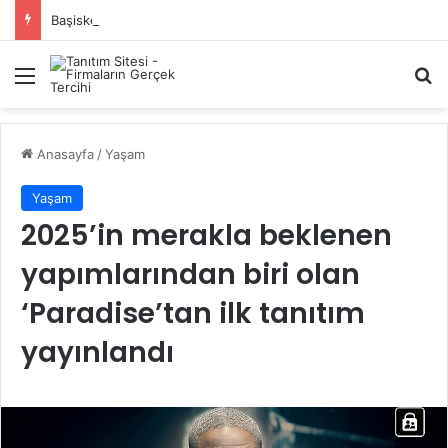
Başiskele Acil Çilingir Hizmeti İçin Doğru Adres Neresi?
Menü
A
Anasayfa
/
Yaşam
Yaşam
2025’in merakla beklenen
yapımlarından biri olan
‘Paradise’tan ilk tanıtım
yayınlandı