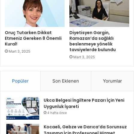
n
ı
G
e
r
Oruç Tutarken Dikkat
Diyetisyen Gargin,
ç
Etmeniz Gereken 8 Önemli
Ramazan’da sağlıklı
Kural!
beslenmeye yönelik
e
tavsiyelerde bulundu
k
Mart 3, 2025
l
Mart 3, 2025
e
ş
t
Popüler
Son Eklenen
Yorumlar
i
r
d
Ukca Belgesi İngiltere Pazarı İçin Yeni
i
Uygunluk İşareti
4 hafta önce
Kocaeli, Gebze ve Darıca’da Sorunsuz
Taşınma İçin Profesyonel Hizmet