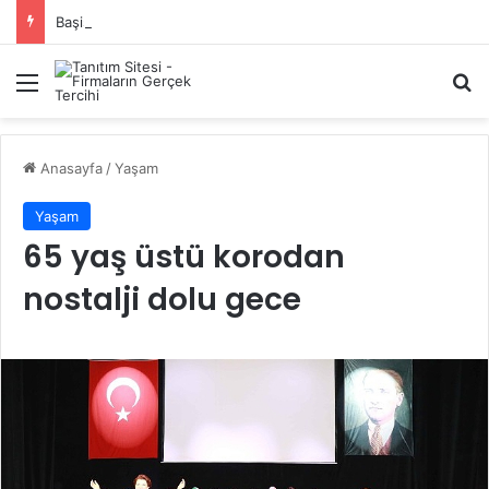
Başiskele Acil Çilingir Hizmeti İçin Doğru Adres Neresi?
Menü
A
Anasayfa
/
Yaşam
Yaşam
65 yaş üstü korodan
nostalji dolu gece