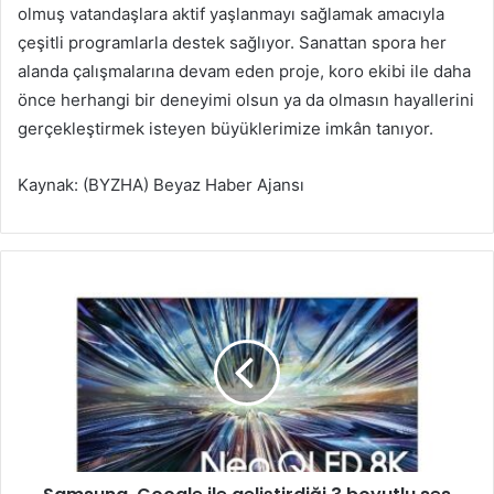
olmuş vatandaşlara aktif yaşlanmayı sağlamak amacıyla
çeşitli programlarla destek sağlıyor. Sanattan spora her
alanda çalışmalarına devam eden proje, koro ekibi ile daha
önce herhangi bir deneyimi olsun ya da olmasın hayallerini
gerçekleştirmek isteyen büyüklerimize imkân tanıyor.
Kaynak: (BYZHA) Beyaz Haber Ajansı
S
a
m
s
u
n
g
,
G
o