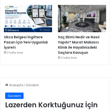
e
n
t
e
g
r
e
Ukca Belgesi İngiltere
Saç Ekimi Nedir ve Nasıl
e
Pazarı İçin Yeni Uygunluk
Yapılır? Murat Makascı
d
İşareti
Klinik ile Hayalinizdeki
i
Saçlara Kavuşun
3 hafta önce
y
3 hafta önce
o
r