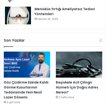
s
Menisküs Yırtığı Ameliyatsız Tedavi
i
Yöntemleri
T
Haziran 16, 2025
V
v
e
S
o
Son Yazılar
u
n
d
b
a
r
'
l
Göz Çizdirme Eskide Kaldı:
Başiskele Acil Çilingir
a
Görme Kusurlarının
Hizmeti İçin Doğru Adres
r
Tedavisinde Yeni Nesil
Neresi?
ı
Lazer Dönemi
2 hafta önce
n
3 gün önce
a