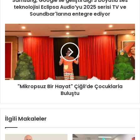
Samsung, Google ile geliştirdiği 3 boyutlu ses
teknolojisi Eclipsa Audio’yu 2025 serisi TV ve
o
g
Soundbar'larına entegre ediyor
l
e
"
i
M
l
i
e
k
g
r
e
o
l
p
i
s
ş
u
t
"Mikropsuz Bir Hayat" Çiğli’de Çocuklarla
z
i
Buluştu
B
r
i
d
r
i
H
İlgili Makaleler
ğ
a
i
y
3
a
b
t