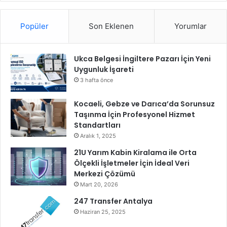
c
l
l
u
i
Popüler
Son Eklenen
Yorumlar
ş
p
t
s
u
a
Ukca Belgesi İngiltere Pazarı İçin Yeni
A
Uygunluk İşareti
u
3 hafta önce
d
i
Kocaeli, Gebze ve Darıca’da Sorunsuz
o
Taşınma İçin Profesyonel Hizmet
’
Standartları
y
Aralık 1, 2025
u
21U Yarım Kabin Kiralama ile Orta
2
Ölçekli İşletmeler İçin İdeal Veri
0
Merkezi Çözümü
2
5
Mart 20, 2026
s
247 Transfer Antalya
e
Haziran 25, 2025
r
i