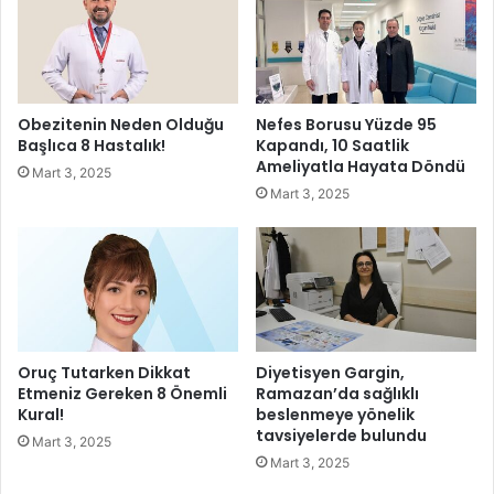
o
"
y
Ç
u
i
t
ğ
l
l
Obezitenin Neden Olduğu
Nefes Borusu Yüzde 95
u
i
Başlıca 8 Hastalık!
Kapandı, 10 Saatlik
s
’
Ameliyatla Hayata Döndü
Mart 3, 2025
e
d
Mart 3, 2025
s
e
t
Ç
e
o
k
c
n
u
o
k
l
l
o
a
Oruç Tutarken Dikkat
Diyetisyen Gargin,
j
r
Etmeniz Gereken 8 Önemli
Ramazan’da sağlıklı
i
l
Kural!
beslenmeye yönelik
s
tavsiyelerde bulundu
a
Mart 3, 2025
i
B
Mart 3, 2025
E
u