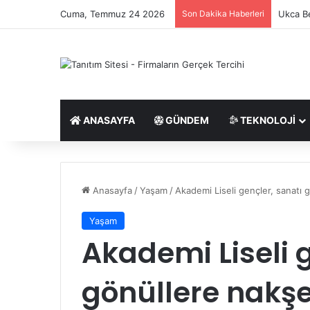
Cuma, Temmuz 24 2026
Son Dakika Haberleri
Ukca Be
ANASAYFA
GÜNDEM
TEKNOLOJI
Anasayfa
/
Yaşam
/
Akademi Liseli gençler, sanatı 
Yaşam
Akademi Liseli 
gönüllere nakşe