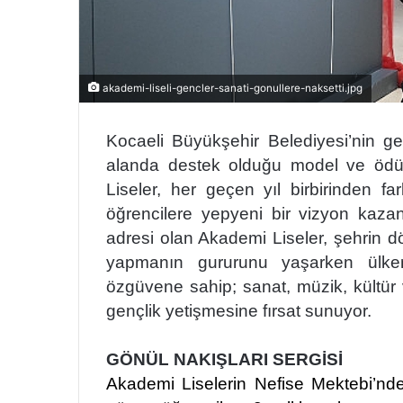
akademi-liseli-gencler-sanati-gonullere-naksetti.jpg
Kocaeli Büyükşehir Belediyesi’nin 
alanda destek olduğu model ve ödül
Liseler, her geçen yıl birbirinden f
öğrencilere yepyeni bir vizyon kazand
adresi olan Akademi Liseler, şehrin dö
yapmanın gururunu yaşarken ülkemi
özgüvene sahip; sanat, müzik, kültür ve
gençlik yetişmesine fırsat sunuyor.
GÖNÜL NAKIŞLARI SERGİSİ
Akademi Liselerin Nefise Mektebi’nde