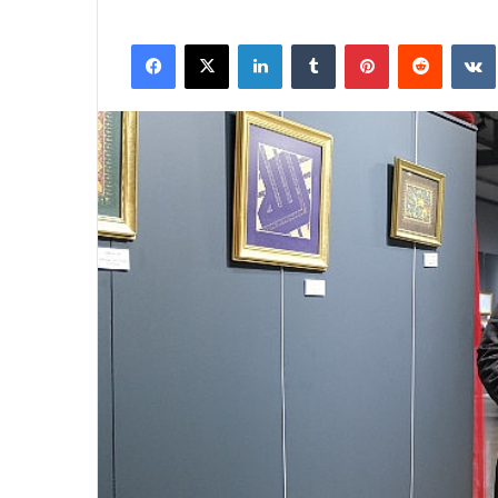
Facebook
X
LinkedIn
Tumblr
Pinterest
Reddit
VK