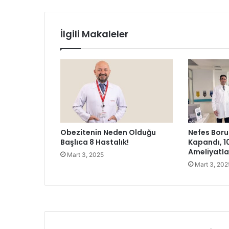
b
o
l
İlgili Makaleler
c
u
l
a
r
ö
ğ
r
e
Obezitenin Neden Olduğu
Nefes Boru
n
Başlıca 8 Hastalık!
Kapandı, 1
c
Ameliyatl
Mart 3, 2025
i
Mart 3, 202
l
e
r
l
e
b