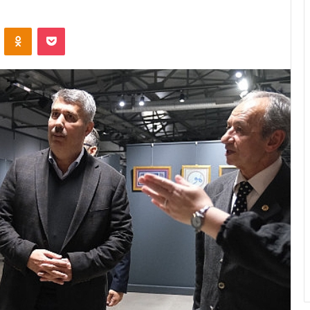
ontakte
Odnoklassniki
Pocket