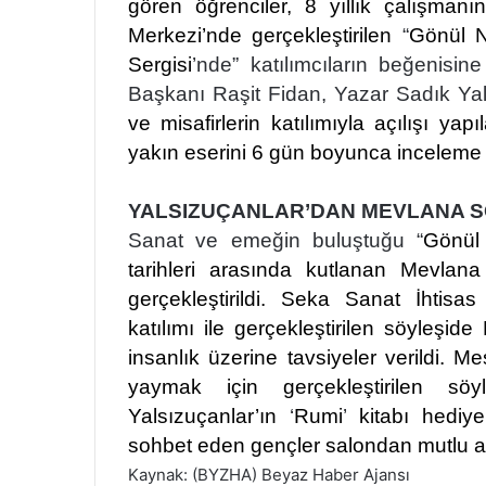
gören öğrenciler, 8 yıllık çalışman
Merkezi’nde gerçekleştirilen
“
Gönül N
Sergisi
’nde” katılımcıların beğenisin
Başkanı Raşit Fidan, Yazar Sadık Ya
ve misafirlerin katılımıyla açılışı ya
yakın eserini 6 gün boyunca inceleme f
YALSIZUÇANLAR’DAN MEVLANA S
Sanat ve emeğin buluştuğu “
Gönül 
tarihleri arasında kutlanan Mevlana
gerçekleştirildi. Seka Sanat İhtisa
katılımı ile gerçekleştirilen söyleş
insanlık üzerine tavsiyeler verildi. 
yaymak için gerçekleştirilen söy
Yalsızuçanlar’ın
‘
Rumi
’
kitabı hediye 
sohbet eden gençler salondan mutlu ay
Kaynak: (BYZHA) Beyaz Haber Ajansı