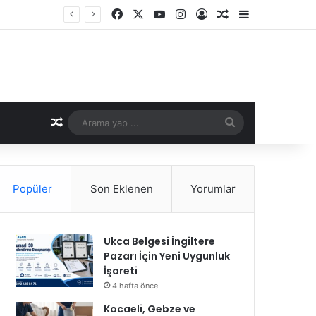
Facebook
X
YouTube
Instagram
Kayıt Ol
Rastgele Makale
Kenar Bölme
Rastgele Makale
Arama
yap
...
Popüler
Son Eklenen
Yorumlar
Ukca Belgesi İngiltere
Pazarı İçin Yeni Uygunluk
İşareti
4 hafta önce
Kocaeli, Gebze ve