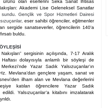
ın ürünü olan eserlerini Seka Sanat İhtisas
akışları: Akademi Lise Geleneksel Sanatlar
e sundu
.
Gençlik ve Spor Hizmetleri Dairesi
lsızuçanlar,
eser sahibi öğrenciler, eğitmenler
pılan sergide sanatseverler, öğrencilerin 140’a
ırsatı buldu.
ÖYLEŞİSİ
Nakışları
”
sergisinin açılışında, 7-17 Aralık
 Haftası dolayısıyla anlamlı bir söyleşi de
s Merkezi’nde Yazar Sadık Yalsızuçanlar’ın
ide Hz. Mevlana’dan gençlere yaşam, sanat ve
Mesnevi’den ilham alan ve Mevlana değerlerini
leşiye katılan öğrencilere Yazar Sadık
edildi. Yalsızuçanlar’a kitabını imzalatarak
rıldı.