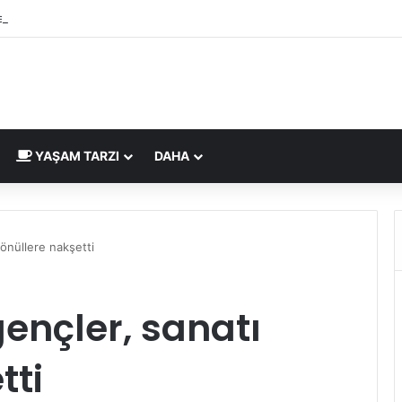
lgesi İngiltere Pazarı İçin Yeni Uygunluk İşareti
YAŞAM TARZI
DAHA
gönüllere nakşetti
gençler, sanatı
tti