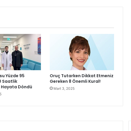
e
l
i
k
Ş
i
d
d
e
t
e
K
su Yüzde 95
Oruç Tutarken Dikkat Etmeniz
a
0 Saatlik
Gereken 8 Önemli Kural!
r
a Hayata Döndü
Mart 3, 2025
ş
5
ı
B
i
l
i
m