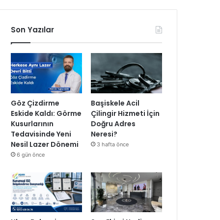
Son Yazılar
Göz Çizdirme
Başiskele Acil
Eskide Kaldı: Görme
Çilingir Hizmeti İçin
Kusurlarının
Doğru Adres
Tedavisinde Yeni
Neresi?
Nesil Lazer Dönemi
3 hafta önce
6 gün önce