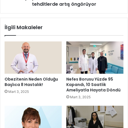
l
0
tehditlerde artış öngörüyor
ı
2
n
5
d
y
İlgili Makaleler
a
ı
K
l
ü
ı
r
n
e
d
s
a
e
k
l
u
E
a
Obezitenin Neden Olduğu
Nefes Borusu Yüzde 95
t
n
Başlıca 8 Hastalık!
Kapandı, 10 Saatlik
k
t
Ameliyatla Hayata Döndü
Mart 3, 2025
i
u
Mart 3, 2025
n
m
l
a
i
d
k
a
l
y