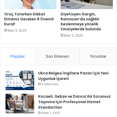
e
a
r
n
l
ı
Oruç Tutarken Dikkat
Diyetisyen Gargin,
e
k
Etmeniz Gereken 8 Önemli
Ramazan’da sağlıklı
G
l
Kural!
beslenmeye yönelik
ü
tavsiyelerde bulundu
ı
Mart 3, 2025
ç
f
Mart 3, 2025
K
i
a
d
z
y
a
Popüler
Son Eklenen
Yorumlar
e
n
y
a
a
c
z
Ukca Belgesi İngiltere Pazarı İçin Yeni
a
ı
Uygunluk İşareti
k
l
4 hafta önce
ı
m
Kocaeli, Gebze ve Darıca’da Sorunsuz
l
Taşınma İçin Profesyonel Hizmet
a
Standartları
r
Aralık 1, 2025
ı