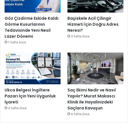
e
h
d
Göz Çizdirme Eskide Kaldı:
Başiskele Acil Çilingir
i
Görme Kusurlarının
Hizmeti İçin Doğru Adres
t
Tedavisinde Yeni Nesil
Neresi?
l
Lazer Dönemi
3 hafta önce
e
1 hafta önce
r
d
e
a
r
t
ı
ş
Ukca Belgesi İngiltere
Saç Ekimi Nedir ve Nasıl
ö
Pazarı İçin Yeni Uygunluk
Yapılır? Murat Makascı
n
İşareti
Klinik ile Hayalinizdeki
g
Saçlara Kavuşun
4 hafta önce
ö
4 hafta önce
r
ü