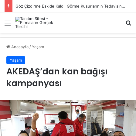
Başiskele Acil Çilingir Hizmeti İçin Doğru Adres Neresi?
Menü
A
Anasayfa
/
Yaşam
Yaşam
AKEDAŞ’dan kan bağışı
kampanyası