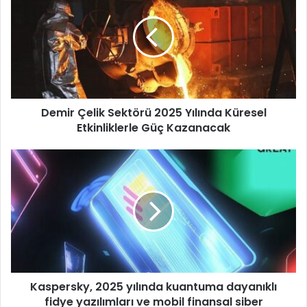
m
i
r
Ç
e
l
i
Demir Çelik Sektörü 2025 Yılında Küresel
k
Etkinliklerle Güç Kazanacak
S
e
k
K
t
a
ö
s
r
p
ü
e
2
r
0
s
2
k
5
y
Y
Kaspersky, 2025 yılında kuantuma dayanıklı
,
ı
fidye yazılımları ve mobil finansal siber
2