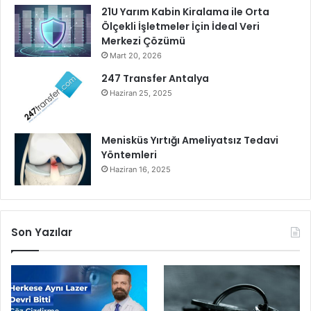
21U Yarım Kabin Kiralama ile Orta
v
Ölçekli İşletmeler İçin İdeal Veri
e
Merkezi Çözümü
m
Mart 20, 2026
o
b
247 Transfer Antalya
i
Haziran 25, 2025
l
f
i
Menisküs Yırtığı Ameliyatsız Tedavi
n
Yöntemleri
a
Haziran 16, 2025
n
s
a
l
Son Yazılar
s
i
b
e
r
t