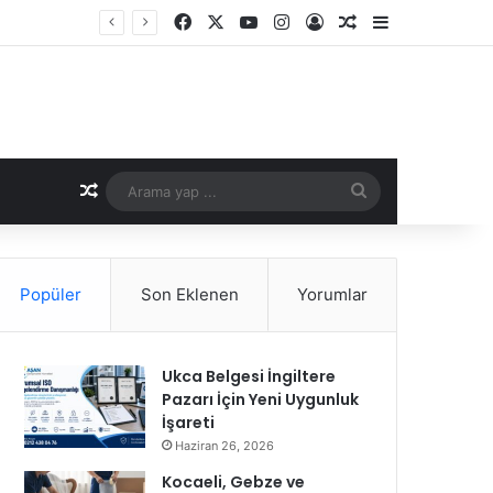
Facebook
X
YouTube
Instagram
Kayıt Ol
Rastgele Makale
Kenar Bölme
Rastgele Makale
Arama
yap
...
Popüler
Son Eklenen
Yorumlar
Ukca Belgesi İngiltere
Pazarı İçin Yeni Uygunluk
İşareti
Haziran 26, 2026
Kocaeli, Gebze ve