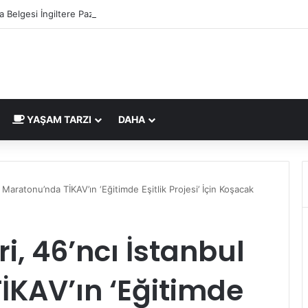
 Belgesi İngiltere Pazarı İçin Yeni Uygunluk İşareti
YAŞAM TARZI
DAHA
 Maratonu’nda TİKAV’ın ‘Eğitimde Eşitlik Projesi’ İçin Koşacak
i, 46’ncı İstanbul
İKAV’ın ‘Eğitimde