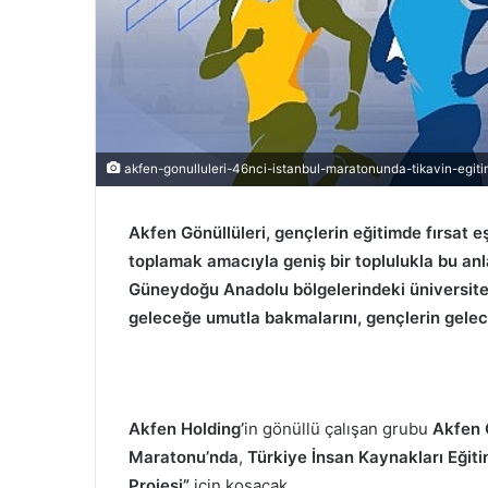
akfen-gonulluleri-46nci-istanbul-maratonunda-tikavin-egitim
Akfen Gönüllüleri, gençlerin eğitimde fırsat e
toplamak amacıyla geniş bir toplulukla bu anla
Güneydoğu Anadolu bölgelerindeki üniversite ö
geleceğe umutla bakmalarını, gençlerin gelece
Akfen Holding’
in gönüllü çalışan grubu
Akfen 
Maratonu’nda
,
Türkiye İnsan Kaynakları Eğiti
Projesi”
için koşacak.