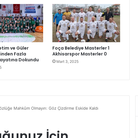
ü
n
ü
k
u
t
l
etim ve Güler
Foça Belediye Masterler 1
a
Binden Fazla
Akhisarspor Masterler 0
n
ayatına Dokundu
Mart 3, 2025
d
5
ı