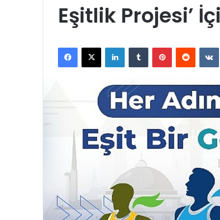
Eşitlik Projesi’ 
Facebook
X
LinkedIn
Tumblr
Pinterest
Reddit
VK