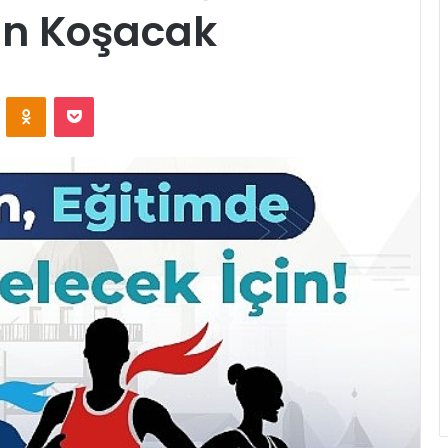
İçin Koşacak
ontakte
Odnoklassniki
Pocket