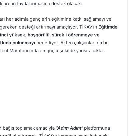
aklardan faydalanmasına destek olacak.
ları her adımla gençlerin eğitimine katkı sağlamayı ve
n gereken desteği artırmayı amaçlıyor. TİKAV’ın
Eğitimde
linci yüksek, hoşgörülü, sürekli öğrenmeye ve
atkıda bulunmayı
hedefliyor. Akfen çalışanları da bu
bul Maratonu’nda en güçlü şekilde yansıtacaklar.
çin bağış toplamak amacıyla
“Adım Adım”
platformuna
profil oluşturarak, TİKAV’ın kampanyasına katılmak