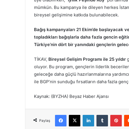
mümkün. Bu kampanya ile dileyen herkes İstan
bireysel gelişimine katkıda bulunabilecek.
Bağış kampanyaları 21 Ekim’de başlayacak ve
topladıkları bağışlarla daha fazla gencin eğit
Türkiye’nin dört bir yanındaki gençlerin gele
TİKAV,
Bireysel Gelişim Programı ile 25 yıldır
oluyor. Bu program, gençlerin liderlik becerileri
geleceğe daha güçlü hazırlanmalarına yardımcı o
ile BGP’nin sunduğu fırsatların daha fazla genç
Kaynak: (BYZHA) Beyaz Haber Ajansı
Facebook
X
LinkedIn
Tumblr
Pinterest
Paylaş