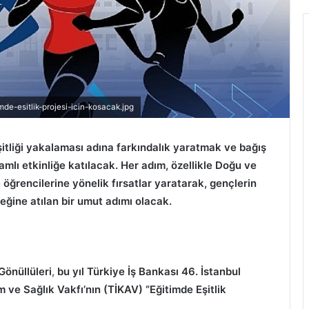
de-esitlik-projesi-icin-kosacak.jpg
şitliği yakalaması adına farkındalık yaratmak ve bağış
mlı etkinliğe katılacak. Her adım, özellikle Doğu ve
ğrencilerine yönelik fırsatlar yaratarak, gençlerin
ğine atılan bir umut adımı olacak.
Gönüllüleri
,
bu
yıl Türkiye İş Bankası 46. İstanbul
m ve Sağlık Vakfı’nın (TİKAV) “Eğitimde Eşitlik