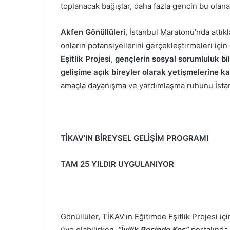
toplanacak bağışlar, daha fazla gencin bu olan
Akfen Gönüllüleri
, İstanbul Maratonu’nda attık
onların potansiyellerini gerçekleştirmeleri içi
Eşitlik Projesi
,
gençlerin sosyal sorumluluk bi
gelişime açık bireyler olarak yetişmelerine k
amaçla dayanışma ve yardımlaşma ruhunu İstan
TİKAV’IN BİREYSEL GELİŞİM PROGRAMI
TAM 25 YILDIR UYGULANIYOR
Gönüllüler, TİKAV’ın Eğitimde Eşitlik Projesi i
üye olabilirken,
“İyilik Peşinde Koş”
portalında 