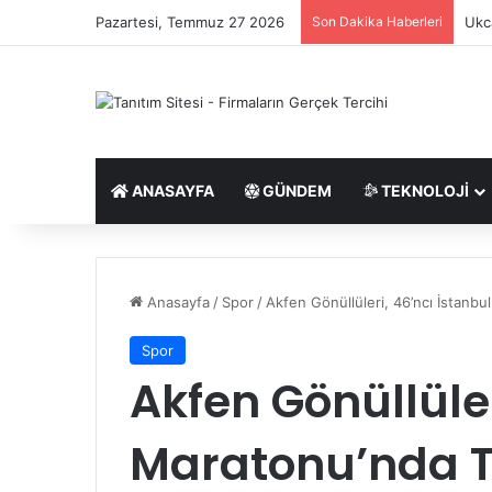
Pazartesi, Temmuz 27 2026
Son Dakika Haberleri
Ukca
ANASAYFA
GÜNDEM
TEKNOLOJI
Anasayfa
/
Spor
/
Akfen Gönüllüleri, 46’ncı İstanbul
Spor
Akfen Gönüllüler
Maratonu’nda T