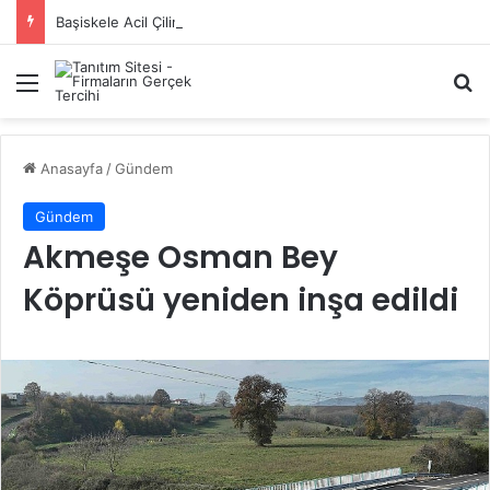
Başiskele Acil Çilingir Hizmeti İçin Doğru Adres Neresi?
Menü
A
Anasayfa
/
Gündem
Gündem
Akmeşe Osman Bey
Köprüsü yeniden inşa edildi