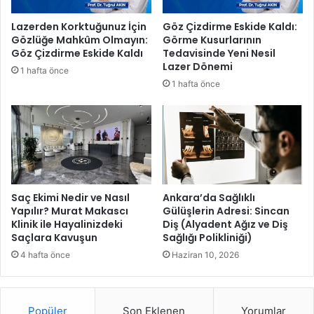
i
e
y
r
Lazerden Korktuğunuz İçin
Göz Çizdirme Eskide Kaldı:
o
e
Gözlüğe Mahkûm Olmayın:
Görme Kusurlarının
r
2
Göz Çizdirme Eskide Kaldı
Tedavisinde Yeni Nesil
2
Lazer Dönemi
1 hafta önce
5
1 hafta önce
t
o
n
y
e
m
d
e
Saç Ekimi Nedir ve Nasıl
Ankara’da Sağlıklı
Yapılır? Murat Makascı
Gülüşlerin Adresi: Sincan
s
Klinik ile Hayalinizdeki
Diş (Alyadent Ağız ve Diş
t
Saçlara Kavuşun
Sağlığı Polikliniği)
e
ğ
4 hafta önce
Haziran 10, 2026
i
Popüler
Son Eklenen
Yorumlar