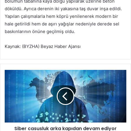
bölümün tabanına kaya dolgu yapılarak üzerine beton
döküldü. Ayrıca derenin iki yakasına taş duvar inşa edildi.
Yapılan çalışmalarla hem köprü yenilenerek modern bir
hale getirildi hem de aşırı yağışlar nedeniyle derede sel
baskınlarının önüne geçilmiş oldu.
Kaynak: (BYZHA) Beyaz Haber Ajansı
S
i
b
e
r
c
a
s
u
Siber casusluk arka kapıdan devam ediyor
s