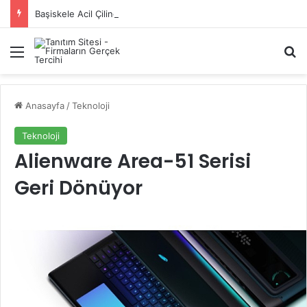
Başiskele Acil Çilingir Hizmeti İçin Doğru Adres Neresi?
Menü
A
Anasayfa
/
Teknoloji
Teknoloji
Alienware Area-51 Serisi
Geri Dönüyor