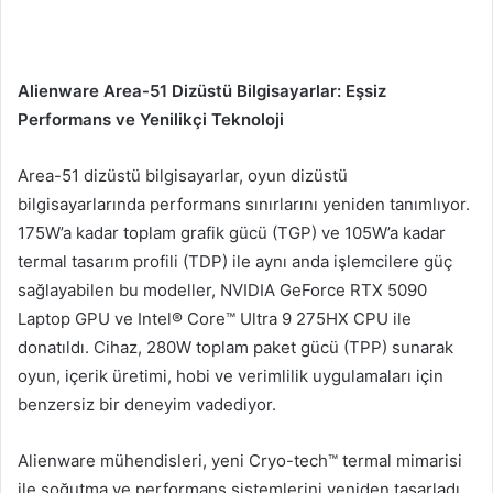
Alienware Area-51 Dizüstü Bilgisayarlar: Eşsiz
Performans ve Yenilikçi Teknoloji
Area-51 dizüstü bilgisayarlar, oyun dizüstü
bilgisayarlarında performans sınırlarını yeniden tanımlıyor.
175W’a kadar toplam grafik gücü (TGP) ve 105W’a kadar
termal tasarım profili (TDP) ile aynı anda işlemcilere güç
sağlayabilen bu modeller, NVIDIA GeForce RTX 5090
Laptop GPU ve Intel® Core™ Ultra 9 275HX CPU ile
donatıldı. Cihaz, 280W toplam paket gücü (TPP) sunarak
oyun, içerik üretimi, hobi ve verimlilik uygulamaları için
benzersiz bir deneyim vadediyor.
Alienware mühendisleri, yeni Cryo-tech™ termal mimarisi
ile soğutma ve performans sistemlerini yeniden tasarladı.