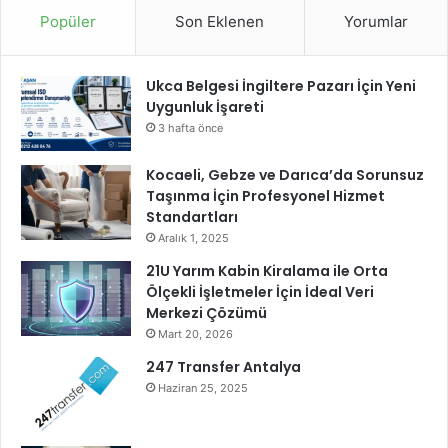
l
Popüler
Son Eklenen
Yorumlar
e
r
i
Ukca Belgesi İngiltere Pazarı İçin Yeni
T
Uygunluk İşareti
ü
r
3 hafta önce
k
i
Kocaeli, Gebze ve Darıca’da Sorunsuz
y
Taşınma İçin Profesyonel Hizmet
e
Standartları
A
Aralık 1, 2025
t
21U Yarım Kabin Kiralama ile Orta
l
Ölçekli İşletmeler İçin İdeal Veri
e
Merkezi Çözümü
t
Mart 20, 2026
i
z
247 Transfer Antalya
m
Haziran 25, 2025
V
a
k