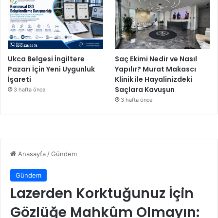
i
l
a
y
'
a
Ukca Belgesi İngiltere
Saç Ekimi Nedir ve Nasıl
b
Pazarı İçin Yeni Uygunluk
Yapılır? Murat Makascı
a
İşareti
Klinik ile Hayalinizdeki
ğ
Saçlara Kavuşun
3 hafta önce
ı
3 hafta önce
ş
l
a
n
a
c
a
k