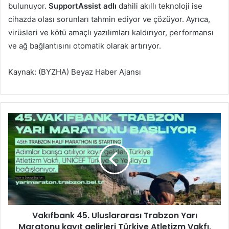
bulunuyor.
SupportAssist adlı
dahili akıllı teknoloji ise
cihazda olası sorunları tahmin ediyor ve çözüyor. Ayrıca,
virüsleri ve kötü amaçlı yazılımları kaldırıyor, performansı
ve ağ bağlantısını otomatik olarak artırıyor.
Kaynak: (BYZHA) Beyaz Haber Ajansı
V
a
k
ı
f
b
a
n
k
Vakıfbank 45. Uluslararası Trabzon Yarı
4
Maratonu kayıt gelirleri Türkiye Atletizm Vakfı,
5