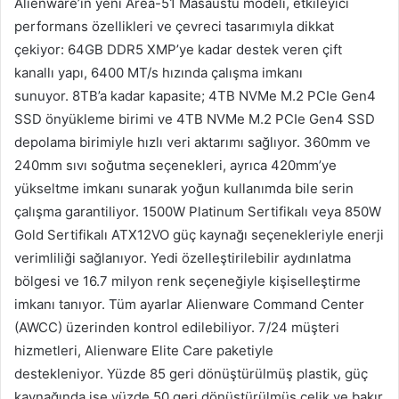
Alienware’in yeni Area-51 Masaüstü modeli, etkileyici
performans özellikleri ve çevreci tasarımıyla dikkat
çekiyor:
64GB DDR5 XMP’ye kadar destek veren çift
kanallı yapı, 6400 MT/s hızında çalışma imkanı
sunuyor.
8TB’a kadar kapasite; 4TB NVMe M.2 PCIe Gen4
SSD önyükleme birimi ve 4TB NVMe M.2 PCIe Gen4 SSD
depolama birimiyle hızlı veri aktarımı sağlıyor.
360mm ve
240mm sıvı soğutma seçenekleri, ayrıca 420mm’ye
yükseltme imkanı sunarak yoğun kullanımda bile serin
çalışma garantiliyor.
1500W Platinum Sertifikalı veya 850W
Gold Sertifikalı ATX12VO güç kaynağı seçenekleriyle enerji
verimliliği sağlanıyor.
Yedi özelleştirilebilir aydınlatma
bölgesi ve 16.7 milyon renk seçeneğiyle kişiselleştirme
imkanı tanıyor. Tüm ayarlar Alienware Command Center
(AWCC) üzerinden kontrol edilebiliyor. 7/24 müşteri
hizmetleri, Alienware Elite Care paketiyle
destekleniyor.
Yüzde 85 geri dönüştürülmüş plastik, güç
kaynağında ise yüzde 50 geri dönüştürülmüş çelik ve bakır