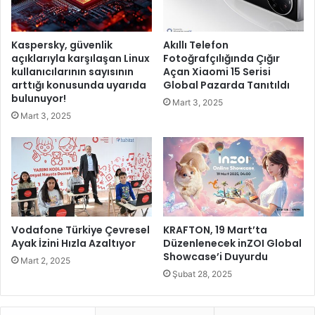
a
n
r
a
ı
ö
Kaspersky, güvenlik
Akıllı Telefon
M
z
açıklarıyla karşılaşan Linux
Fotoğrafçılığında Çığır
a
e
kullanıcılarının sayısının
Açan Xiaomi 15 Serisi
r
l
arttığı konusunda uyarıda
Global Pazarda Tanıtıldı
a
a
bulunuyor!
Mart 3, 2025
t
n
Mart 3, 2025
o
m
n
a
u
g
k
e
a
c
y
e
ı
s
t
Vodafone Türkiye Çevresel
KRAFTON, 19 Mart’ta
i
g
Ayak İzini Hızla Azaltıyor
Düzenlenecek inZOI Global
Showcase’i Duyurdu
e
Mart 2, 2025
l
Şubat 28, 2025
i
r