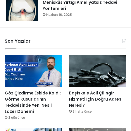
Menisküs Yırtığı Ameliyatsız Tedavi
f
Yöntemleri
ı
Haziran 16, 2025
,
U
N
I
Son Yazılar
C
E
F
T
ü
r
k
i
y
Göz Çizdirme Eskide Kaldı:
Başiskele Acil Çilingir
e
Görme Kusurlarının
Hizmeti İçin Doğru Adres
v
Tedavisinde Yeni Nesil
Neresi?
e
Lazer Dönemi
2 hafta önce
Y
3 gün önce
e
ş