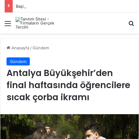
Başiskele Acil Çilingir Hizmeti İçin Doğru Adres Neresi?
Menü
A
Anasayfa
/
Gündem
Gündem
Antalya Büyükşehir’den
final haftasında öğrencilere
sıcak çorba ikramı