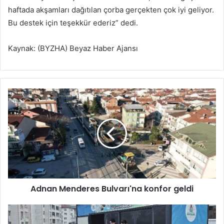
haftada akşamları dağıtılan çorba gerçekten çok iyi geliyor.
Bu destek için teşekkür ederiz” dedi.
Kaynak: (BYZHA) Beyaz Haber Ajansı
A
d
n
a
n
M
e
n
d
Adnan Menderes Bulvarı'na konfor geldi
e
r
e
N
s
e