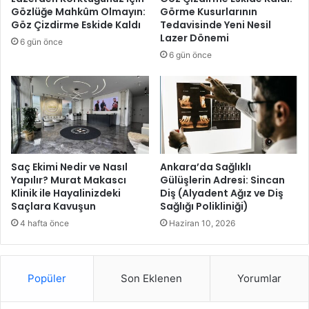
o
Gözlüğe Mahkûm Olmayın:
Görme Kusurlarının
ğ
Göz Çizdirme Eskide Kaldı
Tedavisinde Yeni Nesil
a
Lazer Dönemi
6 gün önce
ç
6 gün önce
a
v
e
S
ü
t
İ
k
Saç Ekimi Nedir ve Nasıl
Ankara’da Sağlıklı
r
Yapılır? Murat Makascı
Gülüşlerin Adresi: Sincan
Klinik ile Hayalinizdeki
Diş (Alyadent Ağız ve Diş
a
Saçlara Kavuşun
Sağlığı Polikliniği)
m
ı
4 hafta önce
Haziran 10, 2026
S
ü
r
Popüler
Son Eklenen
Yorumlar
ü
y
o