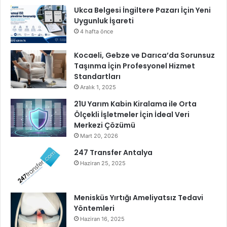
Ukca Belgesi İngiltere Pazarı İçin Yeni
r
Uygunluk İşareti
4 hafta önce
Kocaeli, Gebze ve Darıca’da Sorunsuz
Taşınma İçin Profesyonel Hizmet
Standartları
Aralık 1, 2025
21U Yarım Kabin Kiralama ile Orta
Ölçekli İşletmeler İçin İdeal Veri
Merkezi Çözümü
Mart 20, 2026
247 Transfer Antalya
Haziran 25, 2025
Menisküs Yırtığı Ameliyatsız Tedavi
Yöntemleri
Haziran 16, 2025