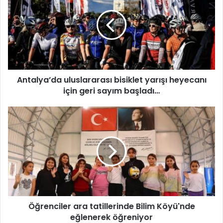
t
a
l
y
a
’
d
Antalya’da uluslararası bisiklet yarışı heyecanı
a
için geri sayım başladı…
u
l
u
Ö
s
ğ
l
r
a
e
r
n
a
c
r
i
a
l
s
e
ı
Öğrenciler ara tatillerinde Bilim Köyü'nde
r
b
eğlenerek öğreniyor
a