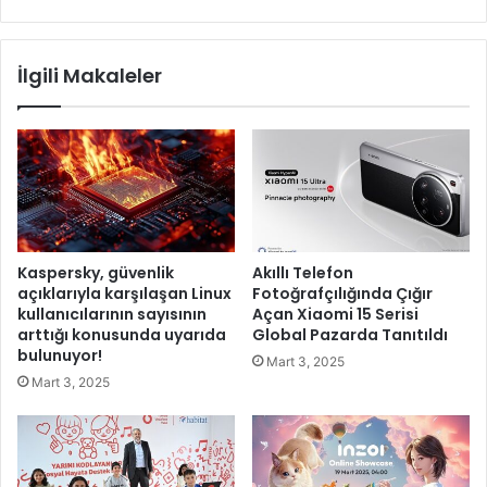
i
r
s
a
i
t
İlgili Makaleler
k
a
l
t
e
i
t
l
y
l
a
e
r
r
ı
i
ş
n
Kaspersky, güvenlik
Akıllı Telefon
ı
d
açıklarıyla karşılaşan Linux
Fotoğrafçılığında Çığır
h
e
kullanıcılarının sayısının
Açan Xiaomi 15 Serisi
e
B
arttığı konusunda uyarıda
Global Pazarda Tanıtıldı
y
i
bulunuyor!
Mart 3, 2025
e
l
Mart 3, 2025
c
i
a
m
n
K
ı
ö
i