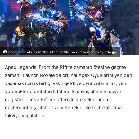
apex-legends-from-the-riftin-battle-pass-fragmani-yayinda.jpg
Apex Legends: From the Rift’te zamanın ötesine geçme
zamanı! Launch Royale’de orijinal Apex Oyunlarını yeniden
yaşamak için iş birliği vakti geldi ve oyuncular artık, yeni
yeteneklerle diriltilen Lifeline ile savaş alanının seyrini
değiştirebilir ve Rift Relic’leriyle yüksek oranda
güçlendirilmiş silahlar ve yetenekler ile teçhizatlarına
takviye yapabilirler.