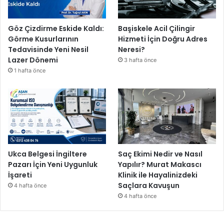
Göz Çizdirme Eskide Kaldı:
Başiskele Acil Çilingir
Görme Kusurlarının
Hizmeti İçin Doğru Adres
Tedavisinde Yeni Nesil
Neresi?
Lazer Dönemi
3 hafta önce
1 hafta önce
Ukca Belgesi İngiltere
Saç Ekimi Nedir ve Nasıl
Pazarı İçin Yeni Uygunluk
Yapılır? Murat Makascı
İşareti
Klinik ile Hayalinizdeki
Saçlara Kavuşun
4 hafta önce
4 hafta önce