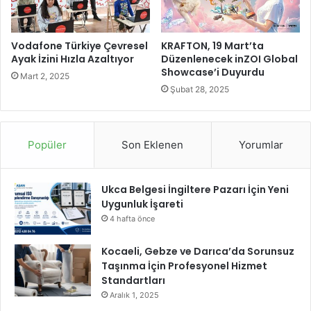
y
ç
ü
i
'
n
n
Vodafone Türkiye Çevresel
KRAFTON, 19 Mart’ta
g
Ayak İzini Hızla Azaltıyor
Düzenlenecek inZOI Global
d
Showcase’i Duyurdu
e
e
Mart 2, 2025
r
e
Şubat 28, 2025
i
ğ
s
l
a
e
Popüler
Son Eklenen
Yorumlar
y
n
ı
e
m
r
Ukca Belgesi İngiltere Pazarı İçin Yeni
b
e
Uygunluk İşareti
a
k
ş
ö
4 hafta önce
l
ğ
a
r
Kocaeli, Gebze ve Darıca’da Sorunsuz
d
e
Taşınma İçin Profesyonel Hizmet
ı
n
Standartları
…
i
Aralık 1, 2025
y