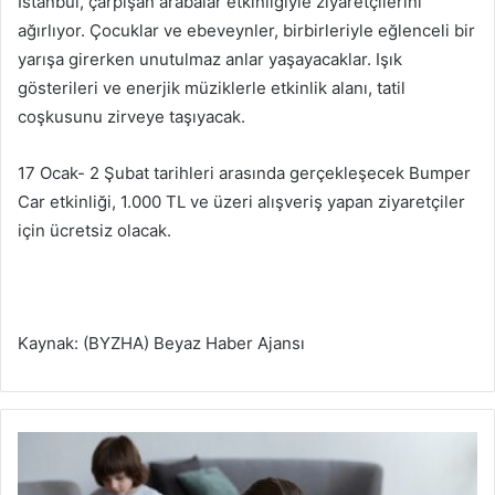
İstanbul, çarpışan arabalar etkinliğiyle ziyaretçilerini
ağırlıyor. Çocuklar ve ebeveynler, birbirleriyle eğlenceli bir
yarışa girerken unutulmaz anlar yaşayacaklar. Işık
gösterileri ve enerjik müziklerle etkinlik alanı, tatil
coşkusunu zirveye taşıyacak.
17 Ocak- 2 Şubat tarihleri arasında gerçekleşecek Bumper
Car etkinliği, 1.000 TL ve üzeri alışveriş yapan ziyaretçiler
için ücretsiz olacak.
Kaynak: (BYZHA) Beyaz Haber Ajansı
F
a
h