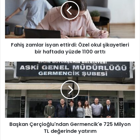
i
ş
z
a
m
l
Fahiş zamlar isyan ettirdi: Özel okul şikayetleri
a
bir haftada yüzde 1100 arttı
r
i
s
B
y
a
a
ş
n
k
e
a
t
n
t
Ç
i
e
r
r
d
Başkan Çerçioğlu'ndan Germencik'e 725 Milyon
ç
i
TL değerinde yatırım
i
:
o