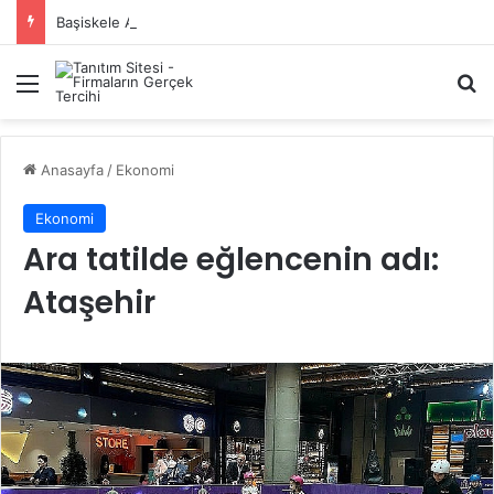
Başiskele Acil Çilingir Hizmeti İçin Doğru Adres Neresi?
Menü
A
Anasayfa
/
Ekonomi
Ekonomi
Ara tatilde eğlencenin adı:
Ataşehir