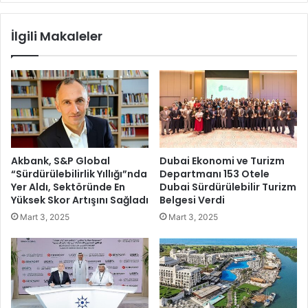
Ö
ğ
z
l
İlgili Makaleler
e
u
l
'
o
n
k
d
u
a
l
n
ş
G
i
e
k
r
Akbank, S&P Global
Dubai Ekonomi ve Turizm
a
m
“Sürdürülebilirlik Yıllığı”nda
Departmanı 153 Otele
y
e
Yer Aldı, Sektöründe En
Dubai Sürdürülebilir Turizm
e
n
Yüksek Skor Artışını Sağladı
Belgesi Verdi
t
c
Mart 3, 2025
Mart 3, 2025
l
i
e
k
r
'
i
e
b
7
i
2