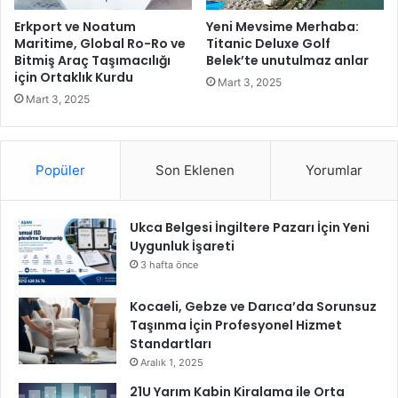
r
5
h
M
Erkport ve Noatum
Yeni Mevsime Merhaba:
a
i
Maritime, Global Ro-Ro ve
Titanic Deluxe Golf
f
Bitmiş Araç Taşımacılığı
Belek’te unutulmaz anlar
l
için Ortaklık Kurdu
t
y
Mart 3, 2025
a
o
Mart 3, 2025
d
n
a
T
y
L
Popüler
Son Eklenen
Yorumlar
ü
d
z
e
d
ğ
Ukca Belgesi İngiltere Pazarı İçin Yeni
e
e
Uygunluk İşareti
1
r
1
i
3 hafta önce
0
n
0
d
Kocaeli, Gebze ve Darıca’da Sorunsuz
a
e
Taşınma İçin Profesyonel Hizmet
r
y
Standartları
t
a
Aralık 1, 2025
t
t
21U Yarım Kabin Kiralama ile Orta
ı
ı