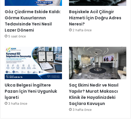
Göz Çizdirme Eskide Kaldı:
Başiskele Acil Çilingir
Görme Kusurlarının
Hizmeti İçin Doğru Adres
Tedavisinde Yeni Nesil
Neresi?
Lazer Dönemi
2 hafta önce
5 saat önce
Ukca Belgesi İngiltere
Saç Ekimi Nedir ve Nasıl
Pazarı İçin Yeni Uygunluk
Yapılır? Murat Makascı
İşareti
Klinik ile Hayalinizdeki
Saçlara Kavuşun
3 hafta önce
3 hafta önce