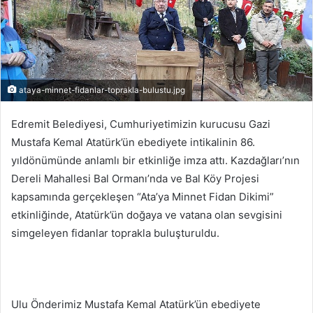
ataya-minnet-fidanlar-toprakla-bulustu.jpg
Edremit Belediyesi, Cumhuriyetimizin kurucusu Gazi
Mustafa Kemal Atatürk’ün ebediyete intikalinin 86.
yıldönümünde anlamlı bir etkinliğe imza attı. Kazdağları’nın
Dereli Mahallesi Bal Ormanı’nda ve Bal Köy Projesi
kapsamında gerçekleşen “Ata’ya Minnet Fidan Dikimi”
etkinliğinde, Atatürk’ün doğaya ve vatana olan sevgisini
simgeleyen fidanlar toprakla buluşturuldu.
Ulu Önderimiz Mustafa Kemal Atatürk’ün ebediyete