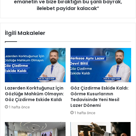
k
emanetin ve bize bıraktığın bu şanlı bayrak,
y
l
e
ilelebet payidar kalacak”
e
B
r
a
h
ş
İlgili Makaleler
a
k
l
a
k
n
l
ı
a
G
b
ö
u
r
l
k
u
e
Lazerden Korktuğunuz İçin
Göz Çizdirme Eskide Kaldı:
ş
m
Gözlüğe Mahkûm Olmayın:
Görme Kusurlarının
t
D
Göz Çizdirme Eskide Kaldı
Tedavisinde Yeni Nesil
u
u
Lazer Dönemi
1 hafta önce
m
1 hafta önce
a
n
:
“