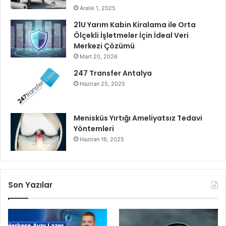
r
Aralık 1, 2025
a
21U Yarım Kabin Kiralama ile Orta
k
Ölçekli İşletmeler İçin İdeal Veri
t
Merkezi Çözümü
ı
Mart 20, 2026
ğ
ı
247 Transfer Antalya
n
Haziran 25, 2025
b
u
ş
Menisküs Yırtığı Ameliyatsız Tedavi
a
Yöntemleri
n
Haziran 16, 2025
l
ı
b
a
Son Yazılar
y
r
a
k