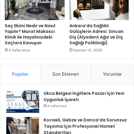
A
t
a
m
Saç Ekimi Nedir ve Nasıl
Ankara’da Sağlıklı
;
Yapılır? Murat Makascı
Gülüşlerin Adresi: Sincan
Klinik ile Hayalinizdeki
Diş (Alyadent Ağız ve Diş
e
Saçlara Kavuşun
Sağlığı Polikliniği)
m
a
4 hafta önce
Haziran 10, 2026
n
e
t
Popüler
Son Eklenen
Yorumlar
i
n
v
Ukca Belgesi İngiltere Pazarı İçin Yeni
e
Uygunluk İşareti
b
i
4 hafta önce
z
e
Kocaeli, Gebze ve Darıca’da Sorunsuz
b
Taşınma İçin Profesyonel Hizmet
ı
Standartları