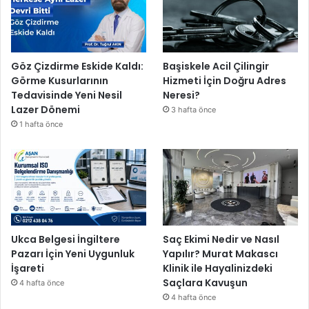
,
i
l
e
l
Göz Çizdirme Eskide Kaldı:
Başiskele Acil Çilingir
e
Görme Kusurlarının
Hizmeti İçin Doğru Adres
b
Tedavisinde Yeni Nesil
Neresi?
e
Lazer Dönemi
3 hafta önce
t
1 hafta önce
p
a
y
i
d
a
r
k
Ukca Belgesi İngiltere
Saç Ekimi Nedir ve Nasıl
a
Pazarı İçin Yeni Uygunluk
Yapılır? Murat Makascı
l
İşareti
Klinik ile Hayalinizdeki
a
Saçlara Kavuşun
4 hafta önce
c
4 hafta önce
a