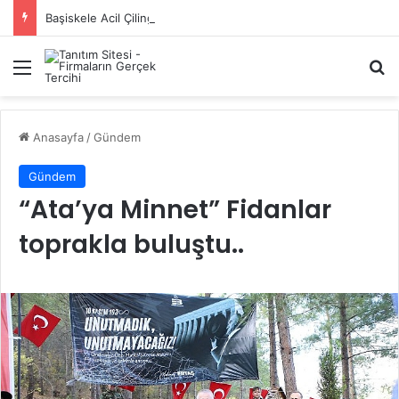
Başiskele Acil Çilingir Hizmeti İçin Doğru Adres Neresi?
Menü
A
Anasayfa
/
Gündem
Gündem
“Ata’ya Minnet” Fidanlar
toprakla buluştu..