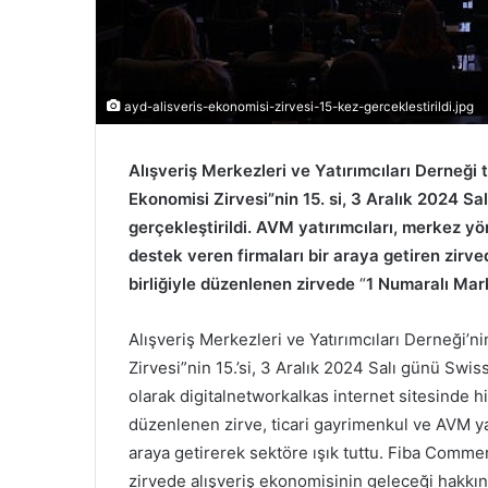
ayd-alisveris-ekonomisi-zirvesi-15-kez-gerceklestirildi.jpg
Alışveriş Merkezleri ve Yatırımcıları Derneği 
Ekonomisi Zirvesi”nin 15. si, 3 Aralık 2024 S
gerçekleştirildi. AVM yatırımcıları, merkez yö
destek veren firmaları bir araya getiren zirv
birliğiyle düzenlenen zirvede
“
1 Numaralı Mark
Alışveriş Merkezleri ve Yatırımcıları Derneği’n
Zirvesi”nin 15.’si, 3 Aralık 2024 Salı günü Swi
olarak digitalnetworkalkas internet sitesinde hibr
düzenlenen zirve, ticari gayrimenkul ve AVM yat
araya getirerek sektöre ışık tuttu. Fiba Comm
zirvede alışveriş ekonomisinin geleceği hakkın