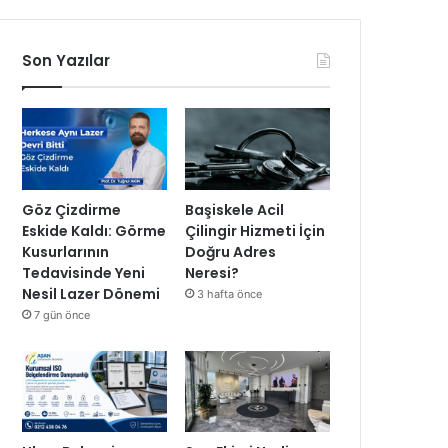
Son Yazılar
Göz Çizdirme
Başiskele Acil
Eskide Kaldı: Görme
Çilingir Hizmeti İçin
Kusurlarının
Doğru Adres
Tedavisinde Yeni
Neresi?
Nesil Lazer Dönemi
3 hafta önce
7 gün önce