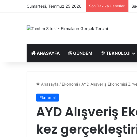
Cumartesi, Temmuz 25 2026
Son Dakika Haberleri
Sa
ANASAYFA
GÜNDEM
TEKNOLOJI
Anasayfa
/
Ekonomi
/
AYD Alışveriş Ekonomisi Zirves
Ekonomi
AYD Alışveriş Ek
kez gerçekleştiri