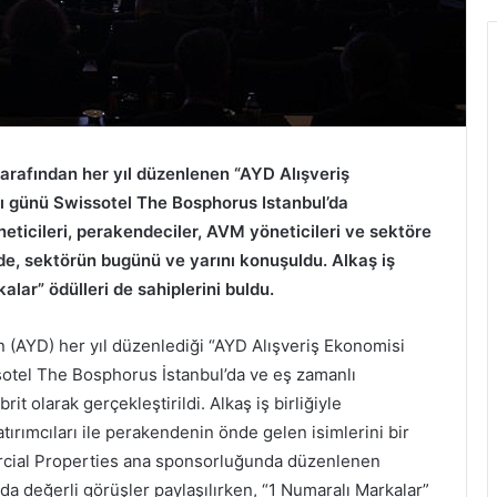
tarafından her yıl düzenlenen “AYD Alışveriş
alı günü Swissotel The Bosphorus Istanbul’da
neticileri, perakendeciler, AVM yöneticileri ve sektöre
ede, sektörün bugünü ve yarını konuşuldu. Alkaş iş
alar” ödülleri de sahiplerini buldu.
in (AYD) her yıl düzenlediği “AYD Alışveriş Ekonomisi
ssotel The Bosphorus İstanbul’da ve eş zamanlı
it olarak gerçekleştirildi. Alkaş iş birliğiyle
ırımcıları ile perakendenin önde gelen isimlerini bir
ercial Properties ana sponsorluğunda düzenlenen
da değerli görüşler paylaşılırken, “1 Numaralı Markalar”