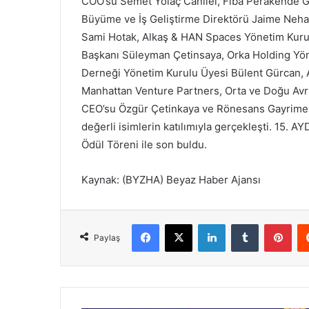
COO’su Semet Yolaç Canlıel, Fiba Perakende G
Büyüme ve İş Geliştirme Direktörü Jaime Neh
Sami Hotak, Alkaş & HAN Spaces Yönetim Kurul
Başkanı Süleyman Çetinsaya, Orka Holding Yön
Derneği Yönetim Kurulu Üyesi Bülent Gürcan, 
Manhattan Venture Partners, Orta ve Doğu Av
CEO’su Özgür Çetinkaya ve Rönesans Gayrimen
değerli isimlerin katılımıyla gerçekleşti. 15. A
Ödül Töreni ile son buldu.
Kaynak: (BYZHA) Beyaz Haber Ajansı
Facebook
X
LinkedIn
Tumblr
Pinterest
Paylaş