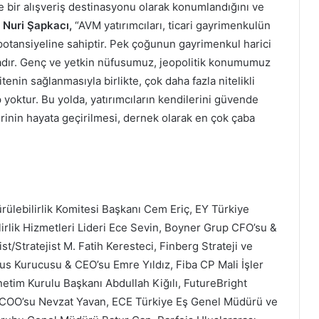
e bir alışveriş destinasyonu olarak konumlandığını ve
n
Nuri Şapkacı,
“AVM yatırımcıları, ticari gayrimenkulün
potansiyeline sahiptir. Pek çoğunun gayrimenkul harici
tadır. Genç ve yetkin nüfusumuz, jeopolitik konumumuz
enin sağlanmasıyla birlikte, çok daha fazla nitelikli
yoktur. Bu yolda, yatırımcıların kendilerini güvende
nin hayata geçirilmesi, dernek olarak en çok çaba
rülebilirlik Komitesi Başkanı Cem Eriç, EY Türkiye
ilirlik Hizmetleri Lideri Ece Sevin, Boyner Grup CFO’su &
/Stratejist M. Fatih Keresteci, Finberg Strateji ve
us Kurucusu & CEO’su Emre Yıldız, Fiba CP Mali İşler
etim Kurulu Başkanı Abdullah Kiğılı, FutureBright
 COO’su Nevzat Yavan, ECE Türkiye Eş Genel Müdürü ve