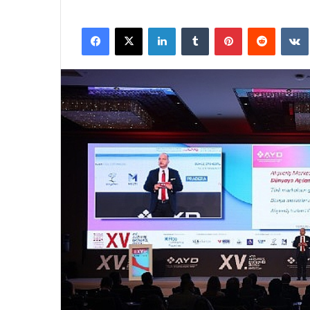
Facebook
X
LinkedIn
Tumblr
Pinterest
Reddit
VK