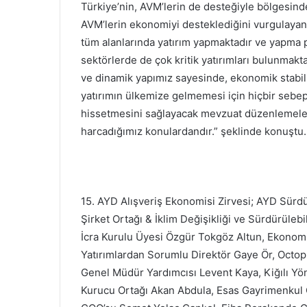
Türkiye’nin, AVM’lerin de desteğiyle bölgesind
AVM’lerin ekonomiyi desteklediğini vurgulaya
tüm alanlarında yatırım yapmaktadır ve yapma 
sektörlerde de çok kritik yatırımları bulunmak
ve dinamik yapımız sayesinde, ekonomik stabilit
yatırımın ülkemize gelmemesi için hiçbir sebep 
hissetmesini sağlayacak mevzuat düzenlemeleri
harcadığımız konulardandır.” şeklinde konuştu.
15. AYD Alışveriş Ekonomisi Zirvesi; AYD Sürdü
Şirket Ortağı & İklim Değişikliği ve Sürdürüleb
İcra Kurulu Üyesi Özgür Tokgöz Altun, Ekonomist
Yatırımlardan Sorumlu Direktör Gaye Ör, Octop
Genel Müdür Yardımcısı Levent Kaya, Kiğılı Yön
Kurucu Ortağı Akan Abdula, Esas Gayrimenkul