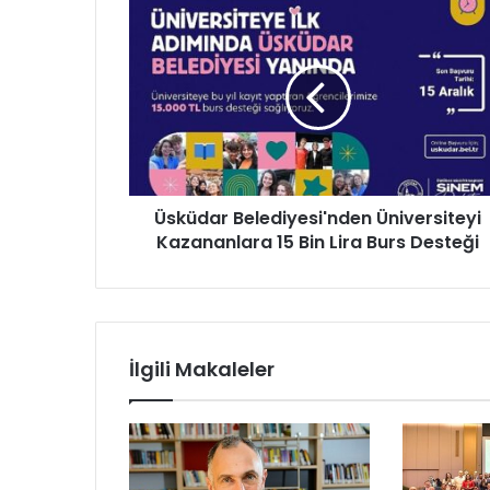
Ü
s
k
ü
d
a
r
B
e
Üsküdar Belediyesi'nden Üniversiteyi
l
Kazananlara 15 Bin Lira Burs Desteği
e
d
i
y
e
s
İlgili Makaleler
i
'
n
d
e