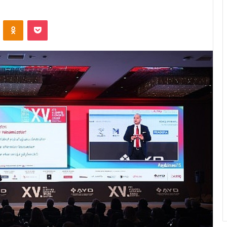
ontakte
Odnoklassniki
Pocket