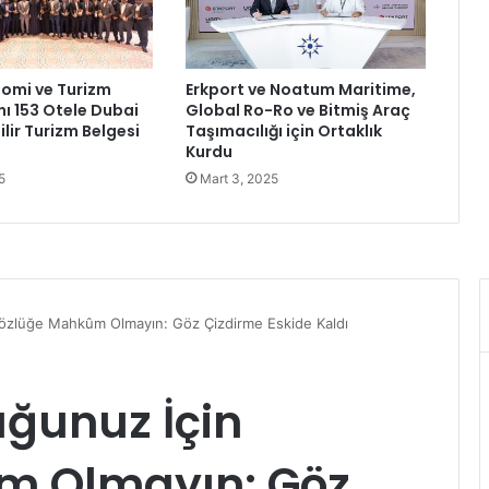
d
e
B
u
omi ve Turizm
Erkport ve Noatum Maritime,
d
 153 Otele Dubai
Global Ro-Ro ve Bitmiş Araç
a
lir Turizm Belgesi
Taşımacılığı için Ortaklık
m
Kurdu
a
5
Mart 3, 2025
Ç
a
l
ı
ş
m
a
l
a
r
ı
n
a
D