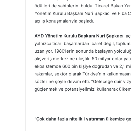
ödülleri de sahiplerini buldu. Ticaret Bakan Ya
Yönetim Kurulu Başkanı Nuri Şapkacı ve Fiba 
açılış konuşmalarıyla başladı.
AYD Yönetim Kurulu Başkanı Nuri Şapkacı
, a
yalnızca ticari başarılardan ibaret değil; to
uzanıyor. 1980’lerin sonunda başlayan yolcul
alışveriş merkezine ulaştık. 50 milyar dolar y
ekosistemde 600 bin kişiye doğrudan ve 2,1 mily
rakamlar, sektör olarak Türkiye’nin kalkınmasın
sözlerine şöyle devam etti: “Geleceğe dair viz
güçlenmek ve potansiyelimizi kullanarak ülkemi
“Çok daha fazla nitelikli yatırımın ülkemize g