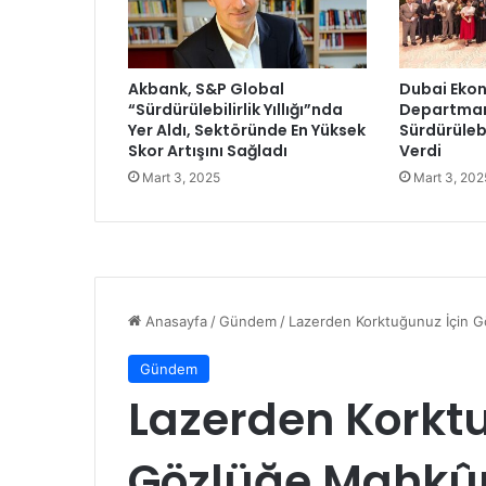
n
Ü
n
i
Akbank, S&P Global
Dubai Ekon
v
“Sürdürülebilirlik Yıllığı”nda
Departmanı
e
Yer Aldı, Sektöründe En Yüksek
Sürdürülebi
r
Skor Artışını Sağladı
Verdi
s
Mart 3, 2025
Mart 3, 202
i
t
e
y
i
K
a
z
a
n
a
n
l
a