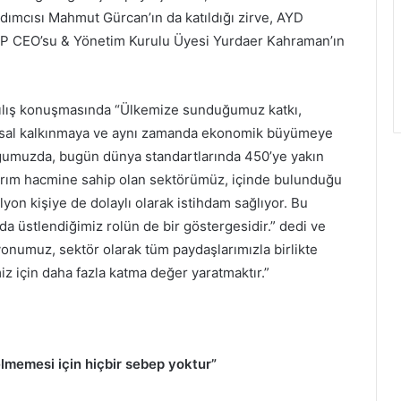
rdımcısı Mahmut Gürcan’ın da katıldığı zirve, AYD
CP CEO’su & Yönetim Kurulu Üyesi Yurdaer Kahraman’ın
çılış konuşmasında “Ülkemize sunduğumuz katkı,
plumsal kalkınmaya ve aynı zamanda ekonomik büyümeye
uğumuzda, bugün dünya standartlarında 450’ye yakın
atırım hacmine sahip olan sektörümüz, içinde bulunduğu
on kişiye de dolaylı olarak istihdam sağlıyor. Bu
da üstlendiğimiz rolün de bir göstergesidir.” dedi ve
yonumuz, sektör olarak tüm paydaşlarımızla birlikte
z için daha fazla katma değer yaratmaktır.”
elmemesi için hiçbir sebep yoktur”