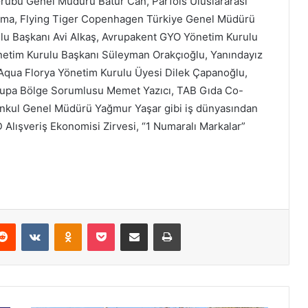
rubu Genel Müdürü Batur Can, Parfois Uluslararası
ama, Flying Tiger Copenhagen Türkiye Genel Müdürü
u Başkanı Avi Alkaş, Avrupakent GYO Yönetim Kurulu
etim Kurulu Başkanı Süleyman Orakçıoğlu, Yanındayız
Aqua Florya Yönetim Kurulu Üyesi Dilek Çapanoğlu,
rupa Bölge Sorumlusu Memet Yazıcı, TAB Gıda Co-
kul Genel Müdürü Yağmur Yaşar gibi iş dünyasından
YD Alışveriş Ekonomisi Zirvesi, “1 Numaralı Markalar”
Reddit
VKontakte
Odnoklassniki
Pocket
E-Posta ile paylaş
Yazdır