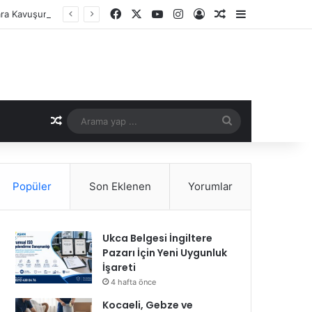
Facebook
X
YouTube
Instagram
Kayıt Ol
Rastgele Makale
Kenar Bölme
lara Kavuşun
Rastgele Makale
Arama
yap
...
Popüler
Son Eklenen
Yorumlar
Ukca Belgesi İngiltere
Pazarı İçin Yeni Uygunluk
İşareti
4 hafta önce
Kocaeli, Gebze ve