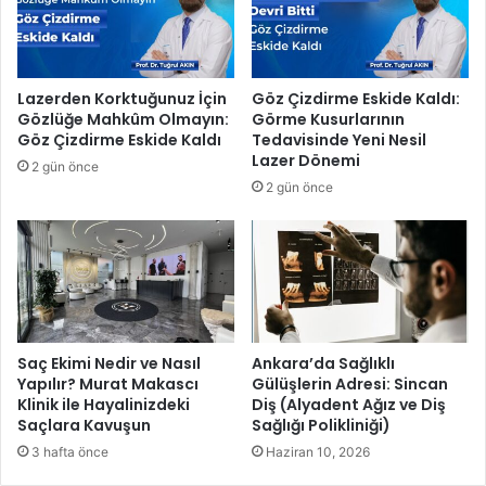
a
r
a
ç
Lazerden Korktuğunuz İçin
Göz Çizdirme Eskide Kaldı:
v
Gözlüğe Mahkûm Olmayın:
Görme Kusurlarının
e
Göz Çizdirme Eskide Kaldı
Tedavisinde Yeni Nesil
5
Lazer Dönemi
2 gün önce
p
2 gün önce
e
r
s
o
n
e
l
l
Saç Ekimi Nedir ve Nasıl
Ankara’da Sağlıklı
Yapılır? Murat Makascı
Gülüşlerin Adresi: Sincan
e
Klinik ile Hayalinizdeki
Diş (Alyadent Ağız ve Diş
B
Saçlara Kavuşun
Sağlığı Polikliniği)
o
l
3 hafta önce
Haziran 10, 2026
u