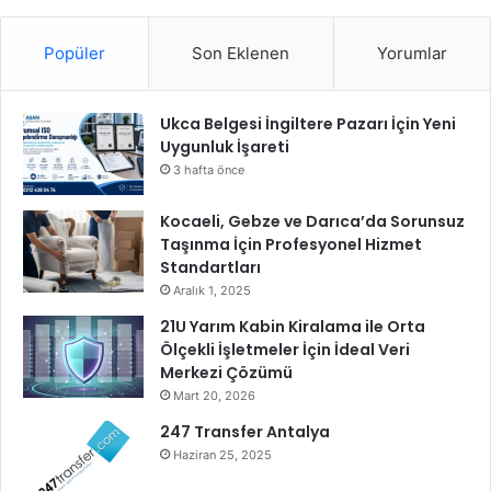
’
d
Popüler
Son Eklenen
Yorumlar
a
Ukca Belgesi İngiltere Pazarı İçin Yeni
Uygunluk İşareti
3 hafta önce
Kocaeli, Gebze ve Darıca’da Sorunsuz
Taşınma İçin Profesyonel Hizmet
Standartları
Aralık 1, 2025
21U Yarım Kabin Kiralama ile Orta
Ölçekli İşletmeler İçin İdeal Veri
Merkezi Çözümü
Mart 20, 2026
247 Transfer Antalya
Haziran 25, 2025