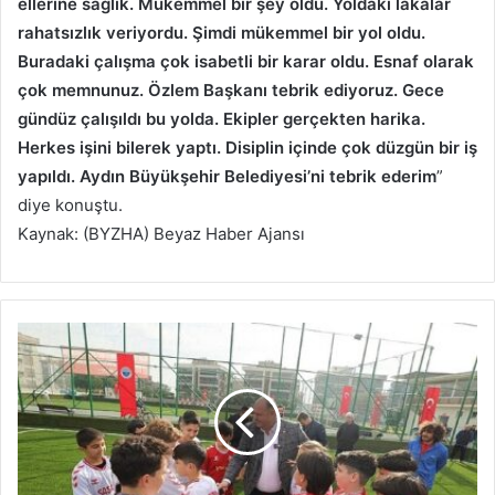
ellerine sağlık. Mükemmel bir şey oldu. Yoldaki lakalar
rahatsızlık veriyordu. Şimdi mükemmel bir yol oldu.
Buradaki çalışma çok isabetli bir karar oldu. Esnaf olarak
çok memnunuz. Özlem Başkanı tebrik ediyoruz. Gece
gündüz çalışıldı bu yolda. Ekipler gerçekten harika.
Herkes işini bilerek yaptı. Disiplin içinde çok düzgün bir iş
yapıldı. Aydın Büyükşehir Belediyesi’ni tebrik ederim
”
diye konuştu.
Kaynak: (BYZHA) Beyaz Haber Ajansı
B
a
ş
k
a
n
Ç