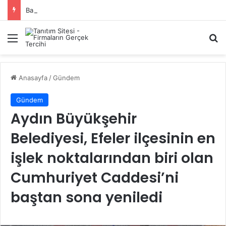
Başiskele Acil Çilingir Hizmeti İçin Doğru Adres Neresi?
Menü
A
Anasayfa
/
Gündem
Gündem
Aydın Büyükşehir
Belediyesi, Efeler ilçesinin en
işlek noktalarından biri olan
Cumhuriyet Caddesi’ni
baştan sona yeniledi