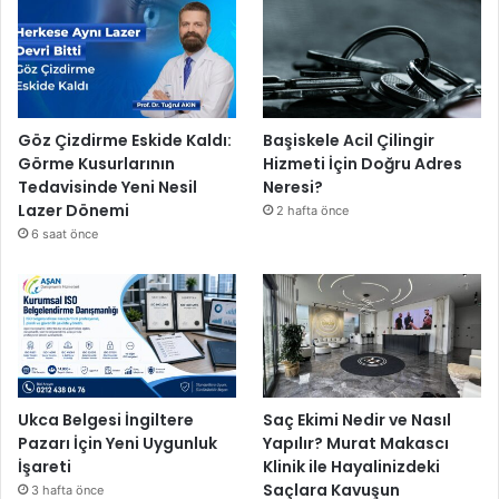
t
t
ı
Göz Çizdirme Eskide Kaldı:
Başiskele Acil Çilingir
Görme Kusurlarının
Hizmeti İçin Doğru Adres
Tedavisinde Yeni Nesil
Neresi?
Lazer Dönemi
2 hafta önce
6 saat önce
Ukca Belgesi İngiltere
Saç Ekimi Nedir ve Nasıl
Pazarı İçin Yeni Uygunluk
Yapılır? Murat Makascı
İşareti
Klinik ile Hayalinizdeki
Saçlara Kavuşun
3 hafta önce