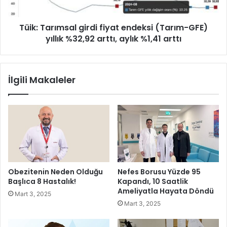
’
r
a
ı
1
Tüik: Tarımsal girdi fiyat endeksi (Tarım-GFE)
m
M
yıllık %32,92 arttı, aylık %1,41 arttı
s
i
a
l
l
y
g
İlgili Makaleler
a
i
r
r
1
d
6
i
2
f
M
i
i
y
l
a
y
t
Obezitenin Neden Olduğu
Nefes Borusu Yüzde 95
o
e
Başlıca 8 Hastalık!
Kapandı, 10 Saatlik
n
n
Ameliyatla Hayata Döndü
Mart 3, 2025
M
d
Mart 3, 2025
e
e
t
k