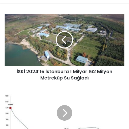
İ
S
K
İ
2
0
2
4
’
İSKİ 2024’te İstanbul’a 1 Milyar 162 Milyon
t
Metreküp Su Sağladı
e
İ
s
T
t
ü
a
i
n
k
b
:
u
T
l
a