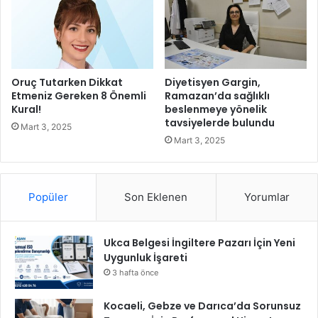
r
s
e
i
k
(
ü
T
p
a
S
r
Oruç Tutarken Dikkat
Diyetisyen Gargin,
u
ı
Etmeniz Gereken 8 Önemli
Ramazan’da sağlıklı
S
m
Kural!
beslenmeye yönelik
a
tavsiyelerde bulundu
-
Mart 3, 2025
ğ
G
Mart 3, 2025
l
F
a
E
d
)
ı
Popüler
Son Eklenen
Yorumlar
y
ı
l
Ukca Belgesi İngiltere Pazarı İçin Yeni
l
Uygunluk İşareti
ı
k
3 hafta önce
%
3
Kocaeli, Gebze ve Darıca’da Sorunsuz
2