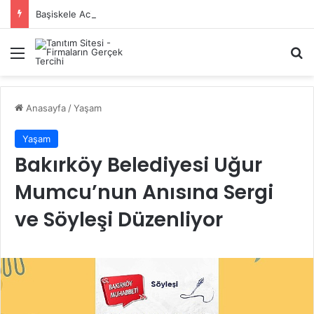
Başiskele Acil Çilingir Hizmeti İçin Doğru Adres Neresi?
Menü
A
Anasayfa
/
Yaşam
Yaşam
Bakırköy Belediyesi Uğur
Mumcu’nun Anısına Sergi
ve Söyleşi Düzenliyor