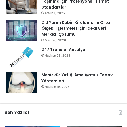
Taşınma İçin Profesyonel Hizmet
,
Standartları
9
Aralık 1, 2025
2
21U Yarım Kabin Kiralama ile Orta
a
Ölçekli İşletmeler İçin İdeal Veri
r
Merkezi Çözümü
t
Mart 20, 2026
t
ı
247 Transfer Antalya
,
Haziran 25, 2025
a
y
l
Menisküs Yırtığı Ameliyatsız Tedavi
ı
Yöntemleri
k
Haziran 16, 2025
%
1
,
4
Son Yazılar
1
a
r