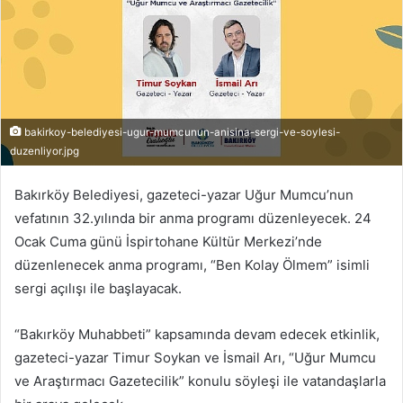
bakirkoy-belediyesi-ugur-mumcunun-anisina-sergi-ve-soylesi-
duzenliyor.jpg
Bakırköy Belediyesi, gazeteci-yazar Uğur Mumcu’nun
vefatının 32.yılında bir anma programı düzenleyecek. 24
Ocak Cuma günü İspirtohane Kültür Merkezi’nde
düzenlenecek anma programı, “Ben Kolay Ölmem” isimli
sergi açılışı ile başlayacak.
“Bakırköy Muhabbeti” kapsamında devam edecek etkinlik,
gazeteci-yazar Timur Soykan ve İsmail Arı, “Uğur Mumcu
ve Araştırmacı Gazetecilik” konulu söyleşi ile vatandaşlarla