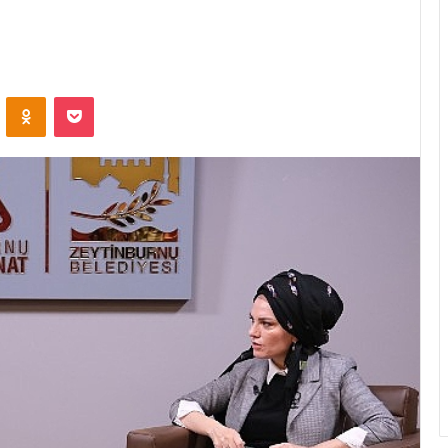
ontakte
Odnoklassniki
Pocket