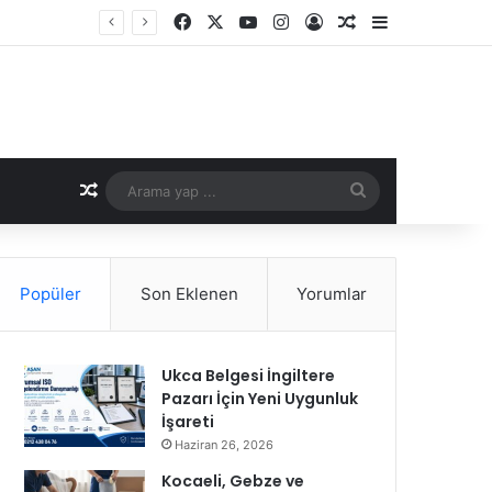
Facebook
X
YouTube
Instagram
Kayıt Ol
Rastgele Makale
Kenar Bölme
ara Kavuşun
Rastgele Makale
Arama
yap
...
Popüler
Son Eklenen
Yorumlar
Ukca Belgesi İngiltere
Pazarı İçin Yeni Uygunluk
İşareti
Haziran 26, 2026
Kocaeli, Gebze ve