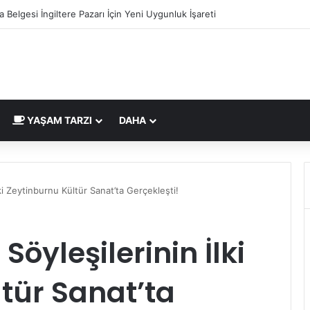
Ekimi Nedir ve Nasıl Yapılır? Murat Makascı Klinik ile Hayalinizdeki Saçl
YAŞAM TARZI
DAHA
lki Zeytinburnu Kültür Sanat’ta Gerçekleşti!
Söyleşilerinin İlki
tür Sanat’ta