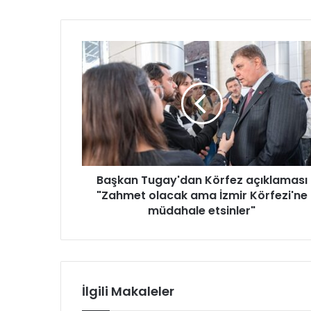
B
a
ş
k
a
n
T
u
g
Başkan Tugay'dan Körfez açıklaması
a
"Zahmet olacak ama İzmir Körfezi'ne
y
'
müdahale etsinler"
d
a
n
K
ö
İlgili Makaleler
r
f