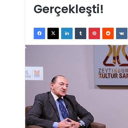
Gerçekleşti!
Facebook
X
LinkedIn
Tumblr
Pinterest
Reddit
VK