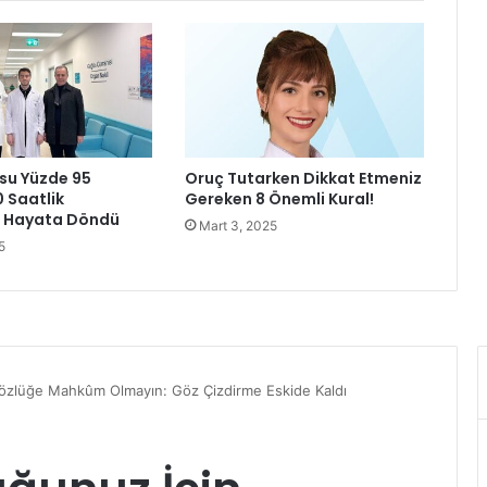
p
F
u
a
r
ı
k
su Yüzde 95
Oruç Tutarken Dikkat Etmeniz
a
0 Saatlik
Gereken 8 Önemli Kural!
p
a Hayata Döndü
Mart 3, 2025
ı
5
l
a
r
ı
n
ı
a
ç
t
ı