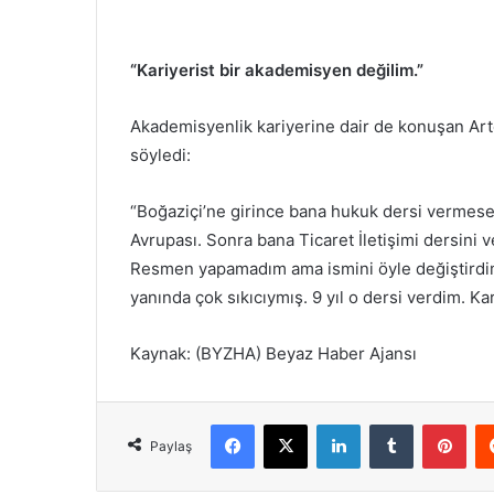
“Kariyerist bir akademisyen değilim.”
Akademisyenlik kariyerine dair de konuşan Arte
söyledi:
“Boğaziçi’ne girince bana hukuk dersi vermesem
Avrupası. Sonra bana Ticaret İletişimi dersini v
Resmen yapamadım ama ismini öyle değiştirdim
yanında çok sıkıcıymış. 9 yıl o dersi verdim. Ka
Kaynak: (BYZHA) Beyaz Haber Ajansı
Facebook
X
LinkedIn
Tumblr
Pinterest
Paylaş