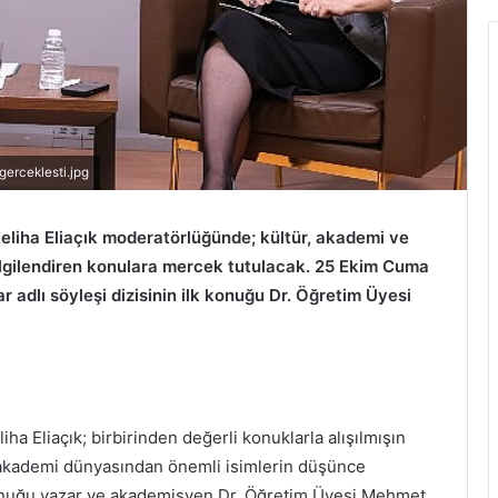
gerceklesti.jpg
eliha Eliaçık moderatörlüğünde; kültür, akademi ve
ilgilendiren konulara mercek tutulacak. 25 Ekim Cuma
r adlı söyleşi dizisinin ilk konuğu Dr. Öğretim Üyesi
ha Eliaçık; birbirinden değerli konuklarla alışılmışın
e akademi dünyasından önemli isimlerin düşünce
k konuğu yazar ve akademisyen Dr. Öğretim Üyesi Mehmet