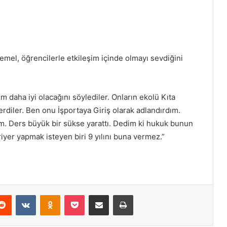
mel, öğrencilerle etkileşim içinde olmayı sevdiğini
 daha iyi olacağını söylediler. Onların ekolü Kıta
erdiler. Ben onu İşportaya Giriş olarak adlandırdım.
. Ders büyük bir sükse yarattı. Dedim ki hukuk bunun
riyer yapmak isteyen biri 9 yılını buna vermez.”
Reddit
VKontakte
Odnoklassniki
Pocket
E-Posta ile paylaş
Yazdır