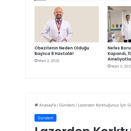
e
z
a
ç
ı
k
l
Obezitenin Neden Olduğu
Nefes Boru
a
Başlıca 8 Hastalık!
Kapandı, 1
m
Ameliyatl
Mart 3, 2025
a
Mart 3, 202
s
ı
"
Z
a
h
m
e
t
o
l