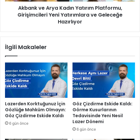
i
A
l
Akbank ve Arya Kadın Yatırım Platformu,
r
i
Girişimcileri Yeni Yatırımlara ve Geleceğe
y
k
a
Hazırlıyor
ç
K
i
a
Ç
d
İlgili Makaleler
ö
ı
z
n
ü
Y
m
a
l
t
e
ı
r
r
i
ı
v
m
Lazerden Korktuğunuz İçin
Göz Çizdirme Eskide Kaldı:
e
P
Gözlüğe Mahkûm Olmayın:
Görme Kusurlarının
G
l
Göz Çizdirme Eskide Kaldı
Tedavisinde Yeni Nesil
ü
a
Lazer Dönemi
6 gün önce
ç
t
6 gün önce
l
f
ü
o