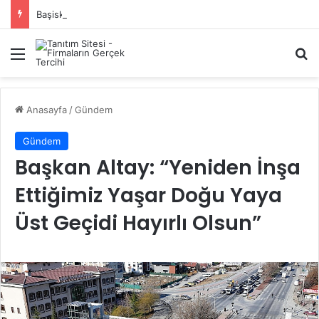
Başiskele Acil Çilingir Hizmeti İçin Doğru Adres Neresi?
Menü
A
Anasayfa
/
Gündem
Gündem
Başkan Altay: “Yeniden İnşa
Ettiğimiz Yaşar Doğu Yaya
Üst Geçidi Hayırlı Olsun”