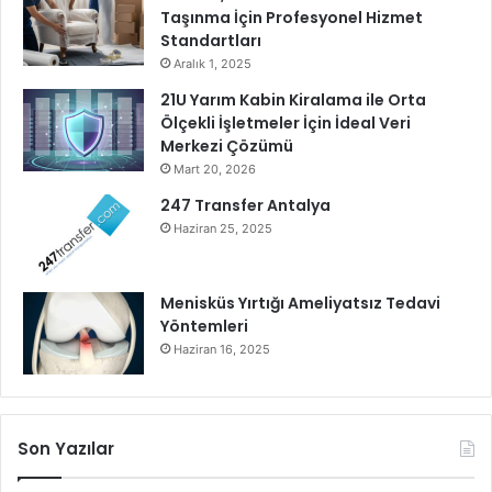
n
Y
Taşınma İçin Profesyonel Hizmet
s
a
Standartları
S
t
Aralık 1, 2025
e
ı
21U Yarım Kabin Kiralama ile Orta
k
r
Ölçekli İşletmeler İçin İdeal Veri
t
ı
Merkezi Çözümü
ö
m
r
Mart 20, 2026
l
ü
a
247 Transfer Antalya
n
r
Haziran 25, 2025
d
a
e
v
Y
e
Menisküs Yırtığı Ameliyatsız Tedavi
e
G
Yöntemleri
n
e
Haziran 16, 2025
i
l
B
e
i
c
r
e
Son Yazılar
D
ğ
ö
e