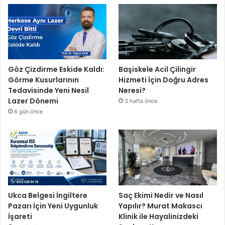
n
H
e
a
m
z
B
ı
a
r
ş
l
l
ı
Göz Çizdirme Eskide Kaldı:
Başiskele Acil Çilingir
a
y
Görme Kusurlarının
Hizmeti İçin Doğru Adres
t
o
Tedavisinde Yeni Nesil
Neresi?
ı
r
Lazer Dönemi
3 hafta önce
y
6 gün önce
o
r
Ukca Belgesi İngiltere
Saç Ekimi Nedir ve Nasıl
Pazarı İçin Yeni Uygunluk
Yapılır? Murat Makascı
İşareti
Klinik ile Hayalinizdeki