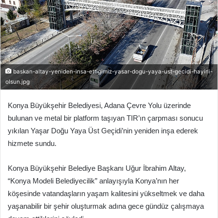
baskan-altay-yeniden-insa-ettigimiz-yasar-dogu-yaya-ust-gecidi-hayirli-
olsun.jpg
Konya Büyükşehir Belediyesi, Adana Çevre Yolu üzerinde
bulunan ve metal bir platform taşıyan TIR’ın çarpması sonucu
yıkılan Yaşar Doğu Yaya Üst Geçidi’nin yeniden inşa ederek
hizmete sundu.
Konya Büyükşehir Belediye Başkanı Uğur İbrahim Altay,
“Konya Modeli Belediyecilik” anlayışıyla Konya’nın her
köşesinde vatandaşların yaşam kalitesini yükseltmek ve daha
yaşanabilir bir şehir oluşturmak adına gece gündüz çalışmaya