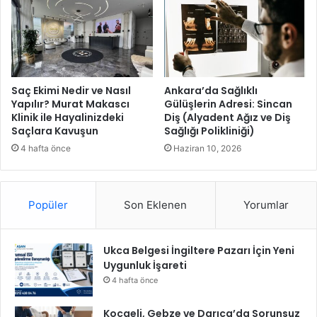
V
r
i
m
z
u
y
,
o
G
n
i
Saç Ekimi Nedir ve Nasıl
Ankara’da Sağlıklı
u
r
Yapılır? Murat Makascı
Gülüşlerin Adresi: Sincan
y
Klinik ile Hayalinizdeki
Diş (Alyadent Ağız ve Diş
i
l
Saçlara Kavuşun
Sağlığı Polikliniği)
ş
a
i
4 hafta önce
Haziran 10, 2026
K
m
a
c
t
i
ı
Popüler
Son Eklenen
Yorumlar
l
l
e
ı
r
m
Ukca Belgesi İngiltere Pazarı İçin Yeni
i
F
Uygunluk İşareti
Y
i
e
4 hafta önce
n
n
a
i
Kocaeli, Gebze ve Darıca’da Sorunsuz