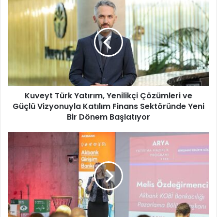
K
u
v
e
y
t
T
ü
r
Kuveyt Türk Yatırım, Yenilikçi Çözümleri ve
k
Güçlü Vizyonuyla Katılım Finans Sektöründe Yeni
Y
a
Bir Dönem Başlatıyor
t
ı
A
r
k
ı
b
m
a
,
n
Y
k
e
v
n
e