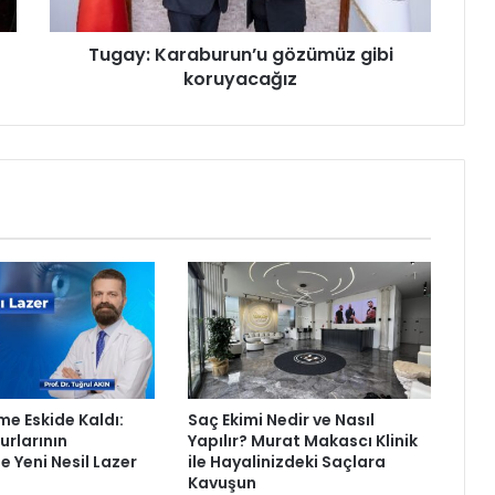
a
r
Tugay: Karaburun’u gözümüz gibi
a
koruyacağız
b
u
r
u
n
’
u
g
ö
z
ü
m
ü
z
g
me Eskide Kaldı:
Saç Ekimi Nedir ve Nasıl
i
rlarının
Yapılır? Murat Makascı Klinik
b
e Yeni Nesil Lazer
ile Hayalinizdeki Saçlara
i
Kavuşun
k