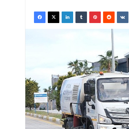
Facebook
X
LinkedIn
Tumblr
Pinterest
Reddit
VK