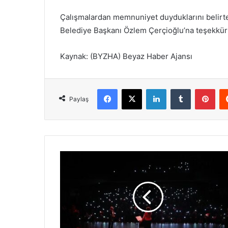
Çalışmalardan memnuniyet duyduklarını belirte
Belediye Başkanı Özlem Çerçioğlu’na teşekkür 
Kaynak: (BYZHA) Beyaz Haber Ajansı
Facebook
X
LinkedIn
Tumblr
Pinterest
Paylaş
B
a
k
ı
r
k
ö