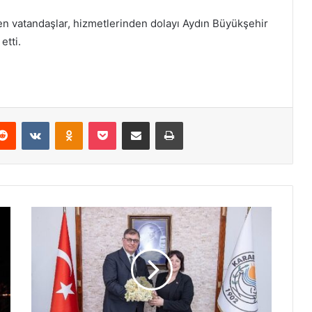
n vatandaşlar, hizmetlerinden dolayı Aydın Büyükşehir
etti.
Reddit
VKontakte
Odnoklassniki
Pocket
E-Posta ile paylaş
Yazdır
T
u
g
a
y
:
K