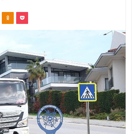
ontakte
Odnoklassniki
Pocket