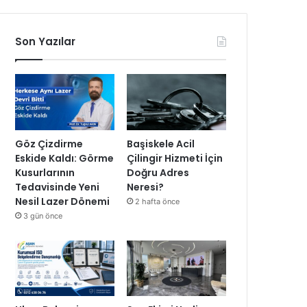
Son Yazılar
Göz Çizdirme
Başiskele Acil
Eskide Kaldı: Görme
Çilingir Hizmeti İçin
Kusurlarının
Doğru Adres
Tedavisinde Yeni
Neresi?
Nesil Lazer Dönemi
2 hafta önce
3 gün önce