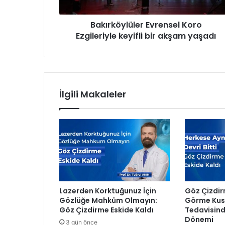
y
l
Bakırköylüler Evrensel Koro
ü
Ezgileriyle keyifli bir akşam yaşadı
l
e
r
E
v
r
İlgili Makaleler
e
n
s
e
l
K
o
r
o
Lazerden Korktuğunuz İçin
Göz Çizdir
E
Gözlüğe Mahkûm Olmayın:
Görme Kusu
z
Göz Çizdirme Eskide Kaldı
Tedavisind
g
Dönemi
3 gün önce
i