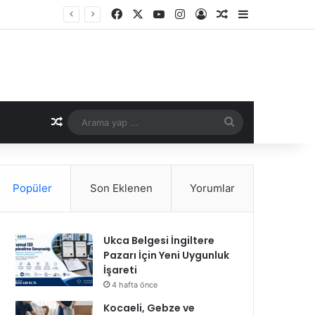
Facebook
X
YouTube
Instagram
Kayıt Ol
Rastgele Makale
Kenar Bölme
Rastgele Makale
Arama
yap
...
Popüler
Son Eklenen
Yorumlar
Ukca Belgesi İngiltere
Pazarı İçin Yeni Uygunluk
İşareti
4 hafta önce
Kocaeli, Gebze ve