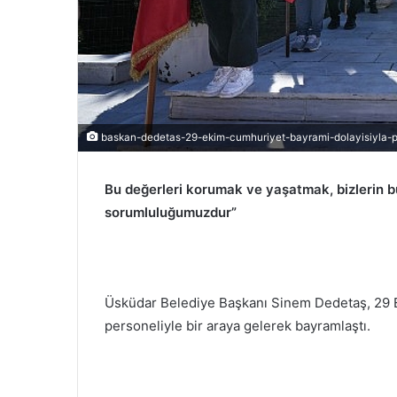
baskan-dedetas-29-ekim-cumhuriyet-bayrami-dolayisiyla-pe
Bu değerleri korumak ve yaşatmak, bizlerin 
sorumluluğumuzdur”
Üsküdar Belediye Başkanı Sinem Dedetaş, 29 E
personeliyle bir araya gelerek bayramlaştı.