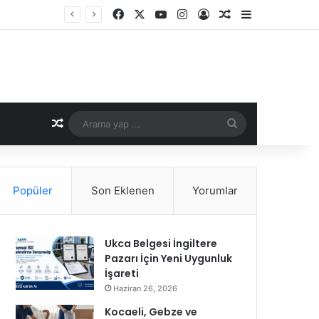
Facebook
X
YouTube
Instagram
Kayıt Ol
Rastgele Makale
Kenar Bölme
Rastgele Makale
Arama
yap
...
Popüler
Son Eklenen
Yorumlar
Ukca Belgesi İngiltere
Pazarı İçin Yeni Uygunluk
İşareti
Haziran 26, 2026
Kocaeli, Gebze ve