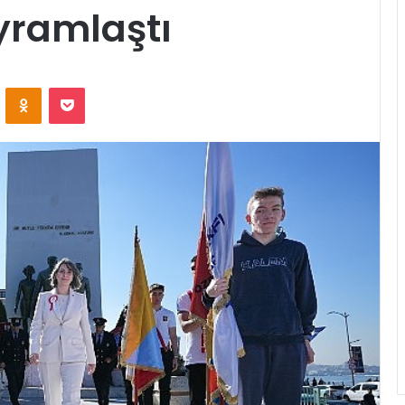
yramlaştı
ontakte
Odnoklassniki
Pocket