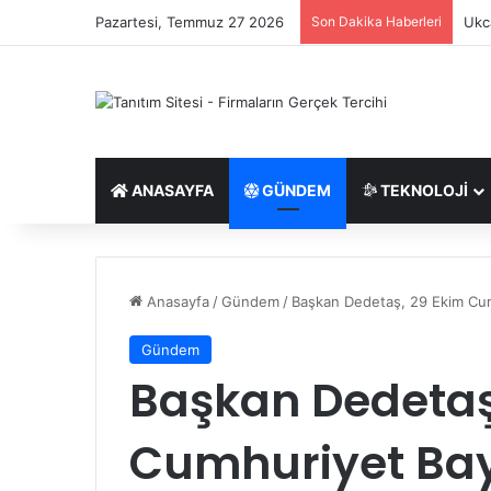
Pazartesi, Temmuz 27 2026
Son Dakika Haberleri
Ukca
ANASAYFA
GÜNDEM
TEKNOLOJI
Anasayfa
/
Gündem
/
Başkan Dedetaş, 29 Ekim Cumh
Gündem
Başkan Dedetaş
Cumhuriyet Bay