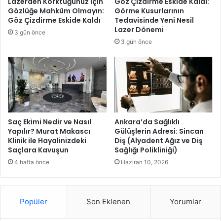
Lazerden Korktuğunuz İçin
Göz Çizdirme Eskide Kaldı:
a
r
Gözlüğe Mahkûm Olmayın:
Görme Kusurlarının
y
ı
Göz Çizdirme Eskide Kaldı
Tedavisinde Yeni Nesil
n
y
Lazer Dönemi
3 gün önce
a
ı
3 gün önce
k
l
g
t
ö
a
r
t
s
i
e
l
l
i
l
n
Saç Ekimi Nedir ve Nasıl
Ankara’da Sağlıklı
e
i
Yapılır? Murat Makascı
Gülüşlerin Adresi: Sincan
ş
Klinik ile Hayalinizdeki
Diş (Alyadent Ağız ve Diş
n
Saçlara Kavuşun
Sağlığı Polikliniği)
t
k
i
e
4 hafta önce
Haziran 10, 2026
r
y
m
f
e
i
Popüler
Son Eklenen
Yorumlar
:
n
K
i