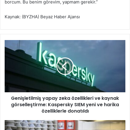
borcum. Bu benim görevim, yapmam gerekir.”
Kaynak: (BYZHA) Beyaz Haber Ajansı
G
e
n
i
ş
l
e
t
i
Genişletilmiş yapay zeka özellikleri ve kaynak
l
görselleştirme: Kaspersky SIEM yeni ve harika
m
i
özelliklerle donatıldı
ş
y
B
a
o