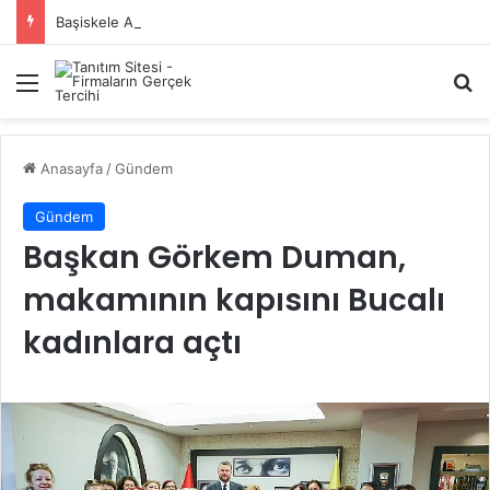
Başiskele Acil Çilingir Hizmeti İçin Doğru Adres Neresi?
Menü
A
Anasayfa
/
Gündem
Gündem
Başkan Görkem Duman,
makamının kapısını Bucalı
kadınlara açtı