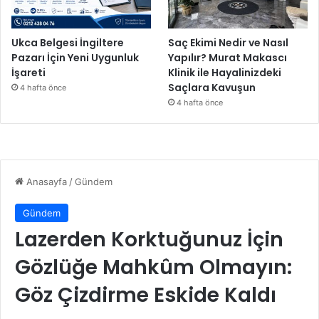
d
ı
Ukca Belgesi İngiltere
Saç Ekimi Nedir ve Nasıl
Pazarı İçin Yeni Uygunluk
Yapılır? Murat Makascı
İşareti
Klinik ile Hayalinizdeki
Saçlara Kavuşun
4 hafta önce
4 hafta önce