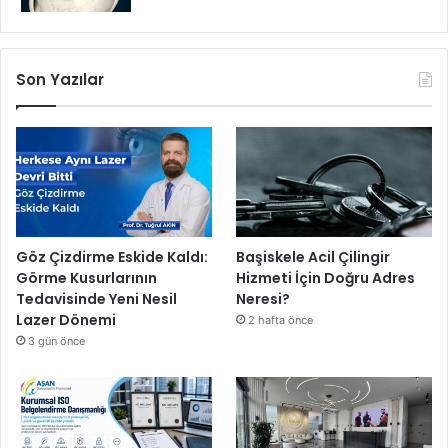
k
a
ö
Son Yazılar
z
e
l
l
i
k
l
e
r
Göz Çizdirme Eskide Kaldı:
Başiskele Acil Çilingir
l
Görme Kusurlarının
Hizmeti İçin Doğru Adres
e
Tedavisinde Yeni Nesil
Neresi?
d
Lazer Dönemi
2 hafta önce
o
3 gün önce
n
a
t
ı
l