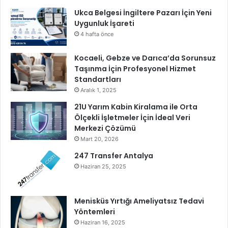
a
ç
s
Ukca Belgesi İngiltere Pazarı İçin Yeni
ı
p
Uygunluk İşareti
k
e
a
4 hafta önce
r
r
s
ı
Kocaeli, Gebze ve Darıca’da Sorunsuz
k
y
Taşınma İçin Profesyonel Hizmet
y
o
Standartları
S
r
Aralık 1, 2025
I
21U Yarım Kabin Kiralama ile Orta
E
Ölçekli İşletmeler İçin İdeal Veri
M
Merkezi Çözümü
y
Mart 20, 2026
e
n
247 Transfer Antalya
i
Haziran 25, 2025
v
e
h
Menisküs Yırtığı Ameliyatsız Tedavi
a
Yöntemleri
r
Haziran 16, 2025
i