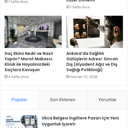
Lazer Dönemi
1 hafta önce
m
1 hafta önce
T
ü
r
k
i
y
e
,
Saç Ekimi Nedir ve Nasıl
Ankara’da Sağlıklı
E
Yapılır? Murat Makascı
Gülüşlerin Adresi: Sincan
Klinik ile Hayalinizdeki
Diş (Alyadent Ağız ve Diş
A
Saçlara Kavuşun
Sağlığı Polikliniği)
S
p
4 hafta önce
Haziran 10, 2026
o
r
t
Popüler
Son Eklenen
Yorumlar
s
W
R
Ukca Belgesi İngiltere Pazarı İçin Yeni
C
Uygunluk İşareti
2