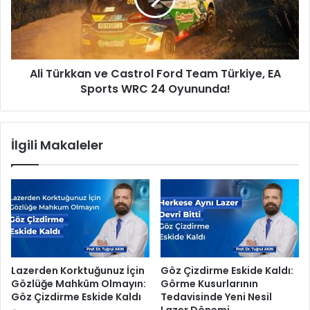
ü
h
r
a
k
l
k
l
a
Ali Türkkan ve Castrol Ford Team Türkiye, EA
e
n
s
Sports WRC 24 Oyununda!
v
i
e
n
C
e
a
İlgili Makaleler
o
s
t
t
o
r
b
o
ü
l
s
F
d
o
u
r
r
d
Lazerden Korktuğunuz İçin
Göz Çizdirme Eskide Kaldı:
a
T
Gözlüğe Mahkûm Olmayın:
Görme Kusurlarının
ğ
e
Göz Çizdirme Eskide Kaldı
Tedavisinde Yeni Nesil
ı
a