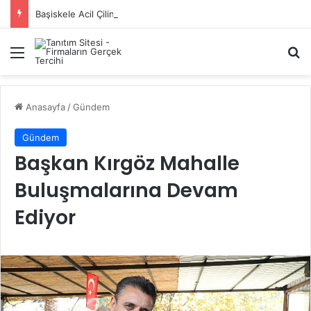
Başiskele Acil Çilingir Hizmeti İçin Doğru Adres Neresi?
Menü
A
Anasayfa
/
Gündem
Gündem
Başkan Kırgöz Mahalle
Buluşmalarına Devam
Ediyor