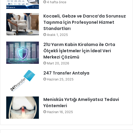
4
4 hafta önce
O
y
Kocaeli, Gebze ve Darıca’da Sorunsuz
u
Taşınma İçin Profesyonel Hizmet
n
Standartları
u
Aralık 1, 2025
n
21U Yarım Kabin Kiralama ile Orta
d
Ölçekli İşletmeler İçin İdeal Veri
a
Merkezi Çözümü
!
Mart 20, 2026
247 Transfer Antalya
Haziran 25, 2025
Menisküs Yırtığı Ameliyatsız Tedavi
Yöntemleri
Haziran 16, 2025