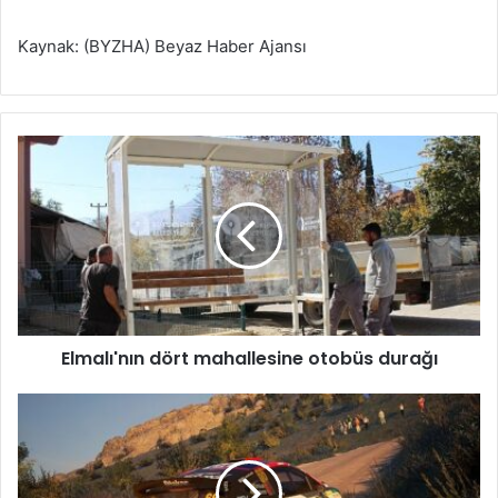
Kaynak: (BYZHA) Beyaz Haber Ajansı
E
l
m
a
l
ı
'
n
ı
Elmalı'nın dört mahallesine otobüs durağı
n
d
ö
A
r
l
t
i
m
T
a