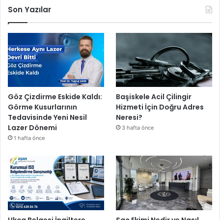
Son Yazılar
Göz Çizdirme Eskide Kaldı:
Başiskele Acil Çilingir
Görme Kusurlarının
Hizmeti İçin Doğru Adres
Tedavisinde Yeni Nesil
Neresi?
Lazer Dönemi
3 hafta önce
1 hafta önce
Ukca Belgesi İngiltere
Saç Ekimi Nedir ve Nasıl