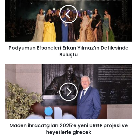
d
y
u
m
u
n
E
Podyumun Efsaneleri Erkan Yılmaz'ın Defilesinde
f
Buluştu
s
a
n
M
e
a
l
d
e
e
r
n
i
i
E
h
r
r
k
a
a
Maden ihracatçıları 2025’e yeni URGE projesi ve
c
n
heyetlerle girecek
a