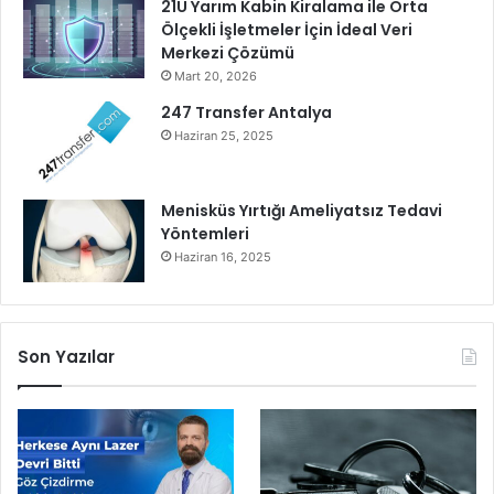
21U Yarım Kabin Kiralama ile Orta
e
Ölçekli İşletmeler İçin İdeal Veri
c
Merkezi Çözümü
e
Mart 20, 2026
k
247 Transfer Antalya
Haziran 25, 2025
Menisküs Yırtığı Ameliyatsız Tedavi
Yöntemleri
Haziran 16, 2025
Son Yazılar