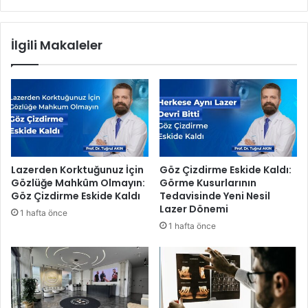
Y
t
ı
ç
l
ı
İlgili Makaleler
m
l
a
a
z
r
'
ı
ı
2
n
0
D
2
e
5
f
’
Lazerden Korktuğunuz İçin
Göz Çizdirme Eskide Kaldı:
i
e
Gözlüğe Mahkûm Olmayın:
Görme Kusurlarının
l
y
Göz Çizdirme Eskide Kaldı
Tedavisinde Yeni Nesil
e
e
Lazer Dönemi
1 hafta önce
s
n
1 hafta önce
i
i
n
U
d
R
e
G
B
E
u
p