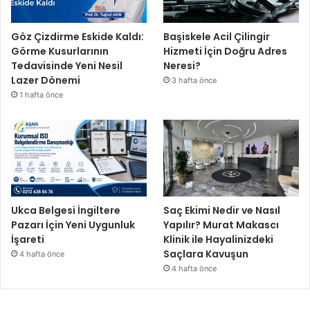
Göz Çizdirme Eskide Kaldı:
Başiskele Acil Çilingir
Görme Kusurlarının
Hizmeti İçin Doğru Adres
Tedavisinde Yeni Nesil
Neresi?
Lazer Dönemi
3 hafta önce
1 hafta önce
Ukca Belgesi İngiltere
Saç Ekimi Nedir ve Nasıl
Pazarı İçin Yeni Uygunluk
Yapılır? Murat Makascı
İşareti
Klinik ile Hayalinizdeki
Saçlara Kavuşun
4 hafta önce
4 hafta önce