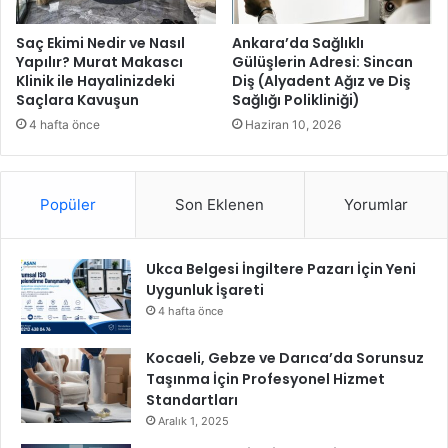
l
r
u
o
Saç Ekimi Nedir ve Nasıl
Ankara’da Sağlıklı
ş
j
Yapılır? Murat Makascı
Gülüşlerin Adresi: Sincan
t
Klinik ile Hayalinizdeki
Diş (Alyadent Ağız ve Diş
e
Saçlara Kavuşun
Sağlığı Polikliniği)
u
s
i
4 hafta önce
Haziran 10, 2026
v
e
h
Popüler
Son Eklenen
Yorumlar
e
y
e
Ukca Belgesi İngiltere Pazarı İçin Yeni
t
Uygunluk İşareti
l
e
4 hafta önce
r
l
Kocaeli, Gebze ve Darıca’da Sorunsuz
e
Taşınma İçin Profesyonel Hizmet
g
Standartları
i
Aralık 1, 2025
r