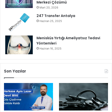
Merkezi Çözümü
a
Mart 20, 2026
n
s
247 Transfer Antalya
ı
Haziran 25, 2025
”
n
d
Menisküs Yırtığı Ameliyatsız Tedavi
a
Yöntemleri
g
Haziran 16, 2025
e
n
ç
l
Son Yazılar
e
r
l
e
b
u
l
u