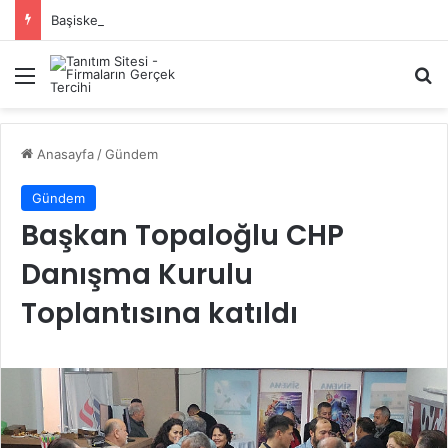
Başiskele Acil Çilingir Hizmeti İçin Doğru Adres Neresi?
Menü
A
Anasayfa
/
Gündem
Gündem
Başkan Topaloğlu CHP
Danışma Kurulu
Toplantısına katıldı