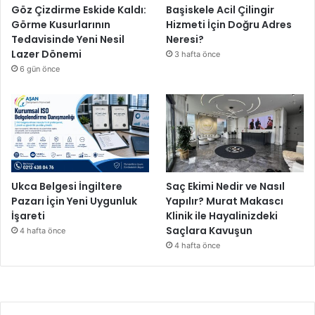
ş
Göz Çizdirme Eskide Kaldı:
Başiskele Acil Çilingir
t
Görme Kusurlarının
Hizmeti İçin Doğru Adres
u
Tedavisinde Yeni Nesil
Neresi?
Lazer Dönemi
3 hafta önce
6 gün önce
Ukca Belgesi İngiltere
Saç Ekimi Nedir ve Nasıl
Pazarı İçin Yeni Uygunluk
Yapılır? Murat Makascı
İşareti
Klinik ile Hayalinizdeki
Saçlara Kavuşun
4 hafta önce
4 hafta önce