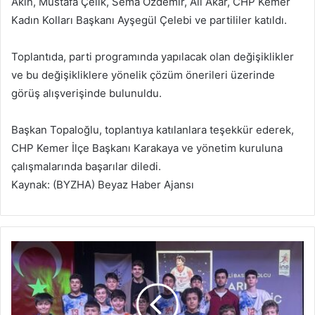
Akın, Mustafa Çelik, Sema Özdemir, Ali Akar, CHP Kemer
Kadın Kolları Başkanı Ayşegül Çelebi ve partililer katıldı.
Toplantıda, parti programında yapılacak olan değişiklikler
ve bu değişikliklere yönelik çözüm önerileri üzerinde
görüş alışverişinde bulunuldu.
Başkan Topaloğlu, toplantıya katılanlara teşekkür ederek,
CHP Kemer İlçe Başkanı Karakaya ve yönetim kuruluna
çalışmalarında başarılar diledi.
Kaynak: (BYZHA) Beyaz Haber Ajansı
M
i
l
l
i