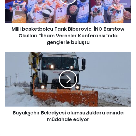
b
a
s
k
Milli basketbolcu Tarık Biberovic, İNO Barstow
e
Okulları “İlham Verenler Konferansı”nda
t
b
gençlerle buluştu
o
l
B
c
ü
u
y
T
ü
a
k
r
ş
ı
e
k
h
B
i
i
Büyükşehir Belediyesi olumsuzluklara anında
r
b
müdahale ediyor
B
e
e
r
l