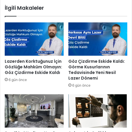
o
e
İlgili Makaleler
v
d
i
i
c
y
,
e
İ
s
N
i
O
o
B
l
a
u
Lazerden Korktuğunuz İçin
Göz Çizdirme Eskide Kaldı:
r
m
Gözlüğe Mahkûm Olmayın:
Görme Kusurlarının
s
s
Göz Çizdirme Eskide Kaldı
Tedavisinde Yeni Nesil
t
u
Lazer Dönemi
6 gün önce
o
z
6 gün önce
w
l
O
u
k
k
u
l
l
a
l
r
a
a
r
a