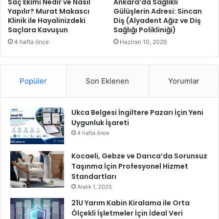
Saç Ekimi Nedir ve Nasıl
Ankara’da Sağlıklı
ı
n
Yapılır? Murat Makascı
Gülüşlerin Adresi: Sincan
“
Klinik ile Hayalinizdeki
Diş (Alyadent Ağız ve Diş
ı
Saçlara Kavuşun
Sağlığı Polikliniği)
İ
n
l
d
4 hafta önce
Haziran 10, 2026
h
a
a
m
m
ü
Popüler
Son Eklenen
Yorumlar
V
d
e
a
r
h
e
Ukca Belgesi İngiltere Pazarı İçin Yeni
a
n
Uygunluk İşareti
l
l
e
4 hafta önce
e
e
r
d
Kocaeli, Gebze ve Darıca’da Sorunsuz
K
i
Taşınma İçin Profesyonel Hizmet
o
y
Standartları
n
o
Aralık 1, 2025
f
r
21U Yarım Kabin Kiralama ile Orta
e
Ölçekli İşletmeler İçin İdeal Veri
r