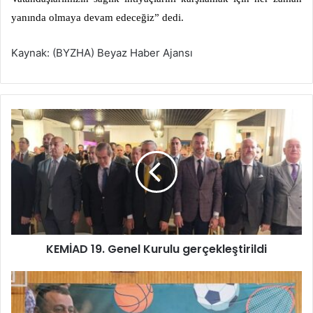
yanında olmaya devam edeceğiz” dedi.
Kaynak: (BYZHA) Beyaz Haber Ajansı
K
E
M
İ
A
D
1
9
.
KEMİAD 19. Genel Kurulu gerçekleştirildi
G
e
n
B
e
ü
l
y