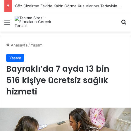
Başiskele Acil Çilingir Hizmeti İçin Doğru Adres Neresi?
Menü
A
Anasayfa
/
Yaşam
Yaşam
Bayraklı’da 7 ayda 13 bin
516 kişiye ücretsiz sağlık
hizmeti