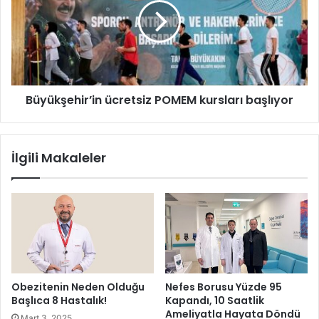
K
ü
u
k
r
ş
u
e
l
h
u
i
Büyükşehir’in ücretsiz POMEM kursları başlıyor
g
r
e
’
r
i
ç
n
İlgili Makaleler
e
ü
k
c
l
r
e
e
ş
t
t
s
i
i
r
z
i
P
Obezitenin Neden Olduğu
Nefes Borusu Yüzde 95
l
O
Başlıca 8 Hastalık!
Kapandı, 10 Saatlik
d
M
Ameliyatla Hayata Döndü
Mart 3, 2025