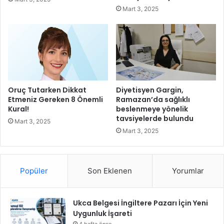
i
E
Mart 3, 2025
M
k
u
r
s
l
a
r
Oruç Tutarken Dikkat
Diyetisyen Gargin,
ı
Etmeniz Gereken 8 Önemli
Ramazan’da sağlıklı
Kural!
beslenmeye yönelik
b
tavsiyelerde bulundu
a
Mart 3, 2025
ş
Mart 3, 2025
l
ı
y
Popüler
Son Eklenen
Yorumlar
o
r
Ukca Belgesi İngiltere Pazarı İçin Yeni
Uygunluk İşareti