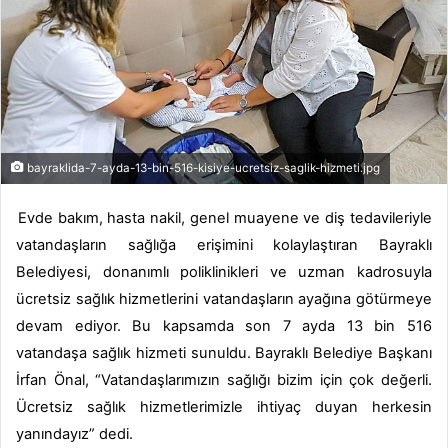
bayraklida-7-ayda-13-bin-516-kisiye-ucretsiz-saglik-hizmeti.jpg
Evde bakım, hasta nakil, genel muayene ve diş tedavileriyle
vatandaşların sağlığa erişimini kolaylaştıran Bayraklı
Belediyesi, donanımlı poliklinikleri ve uzman kadrosuyla
ücretsiz sağlık hizmetlerini vatandaşların ayağına götürmeye
devam ediyor. Bu kapsamda son 7 ayda 13 bin 516
vatandaşa sağlık hizmeti sunuldu. Bayraklı Belediye Başkanı
İrfan Önal, “Vatandaşlarımızın sağlığı bizim için çok değerli.
Ücretsiz sağlık hizmetlerimizle ihtiyaç duyan herkesin
yanındayız” dedi.