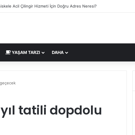
a Belgesi İngiltere Pazarı İçin Yeni Uygunluk İşareti
YAŞAM TARZI
DAHA
u geçecek
yıl tatili dopdolu