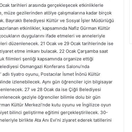
 Ocak tarihleri arasında gerçekleşecek etkinliklerle
e, müze gezilerinden atölye çalışmalarına kadar birçok
acak. Bayraklı Belediyesi Kültür ve Sosyal İşler Müdürlüğü
hazırlanan etkinlikler, kapsamında Nafiz Gürman Kültür
ocukların duygularını ifade etmeleri ve anneleriyle
eleri düzenlenecek. 21 Ocak ve 29 Ocak tarihlerinde ise
i ziyaret etme imkanı bulacak. 22 Ocak Çarşamba saat
k filimleri şenliği kapsamında organize ettiği
lı Belediyesi Osmangazi Konferans Salonu’nda
adlı tiyatro oyunu, Postacılar İsmet İnönü Kültür
linde izlenebilecek. Aynı gün öğrenciler için bilgisayar
enlenecek. 27 ve 28 Ocak da ise Çiğli Belediyesi
lenecek geziyle öğrenciler bilimle dolu bir gün
ürman Kültür Merkezi’nde kutu oyunu ve İngilizce oyun
iyet bilinci geliştirme eğitimi gerçekleştirilecek. 30-
leriyle birlikte Ata Anı Evi’ni ziyaret ederek tatillerini