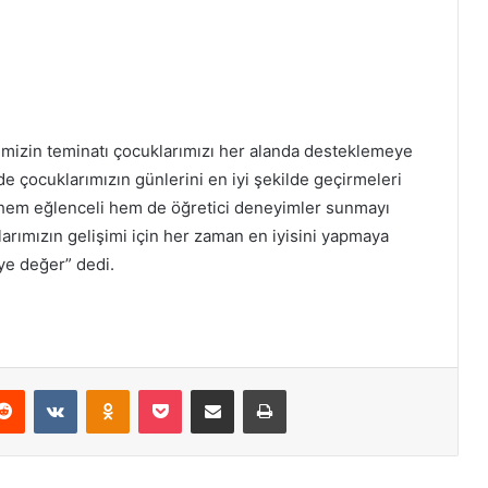
Z
imizin teminatı çocuklarımızı her alanda desteklemeye
e çocuklarımızın günlerini en iyi şekilde geçirmeleri
a hem eğlenceli hem de öğretici deneyimler sunmayı
larımızın gelişimi için her zaman en iyisini yapmaya
eye değer” dedi.
Reddit
VKontakte
Odnoklassniki
Pocket
E-Posta ile paylaş
Yazdır