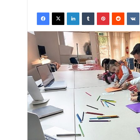
Facebook
X
LinkedIn
Tumblr
Pinterest
Reddit
VK