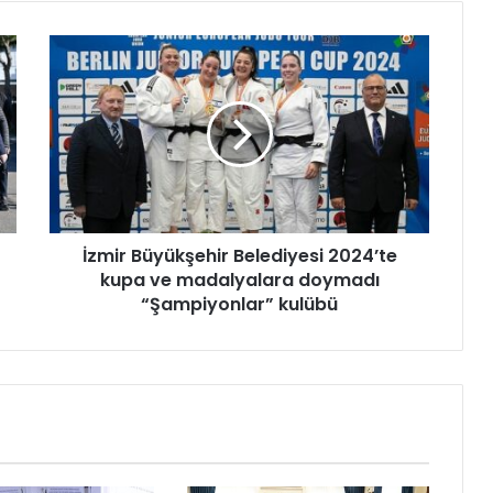
İ
z
m
i
r
B
ü
y
ü
İzmir Büyükşehir Belediyesi 2024’te
k
kupa ve madalyalara doymadı
ş
e
“Şampiyonlar” kulübü
h
i
r
B
e
l
e
d