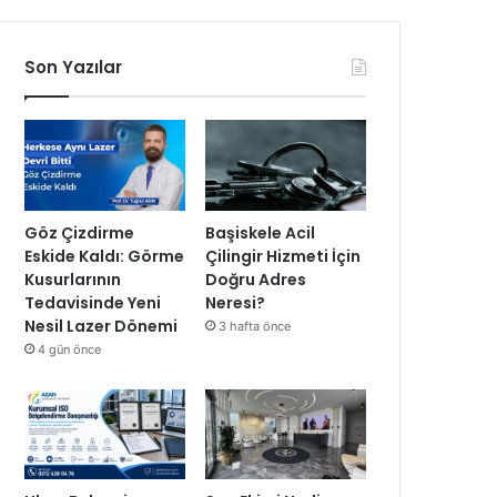
Son Yazılar
Göz Çizdirme
Başiskele Acil
Eskide Kaldı: Görme
Çilingir Hizmeti İçin
Kusurlarının
Doğru Adres
Tedavisinde Yeni
Neresi?
Nesil Lazer Dönemi
3 hafta önce
4 gün önce