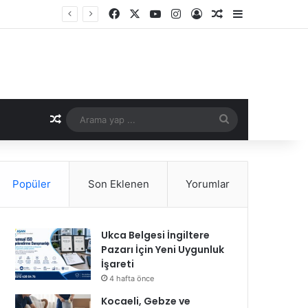
Facebook
X
YouTube
Instagram
Kayıt Ol
Rastgele Makale
Kenar Bölme
Rastgele Makale
Arama
yap
...
Popüler
Son Eklenen
Yorumlar
Ukca Belgesi İngiltere
Pazarı İçin Yeni Uygunluk
İşareti
4 hafta önce
Kocaeli, Gebze ve