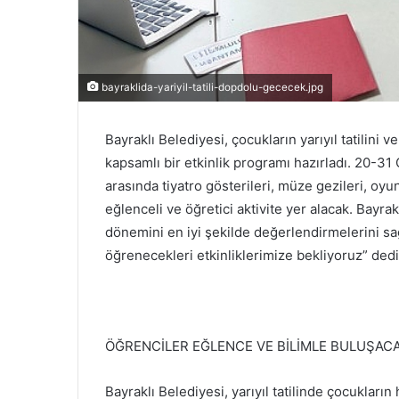
bayraklida-yariyil-tatili-dopdolu-gececek.jpg
Bayraklı Belediyesi, çocukların yarıyıl tatilini
kapsamlı bir etkinlik programı hazırladı. 20-31
arasında tiyatro gösterileri, müze gezileri, oyu
eğlenceli ve öğretici aktivite yer alacak. Bayrak
dönemini en iyi şekilde değerlendirmelerini sa
öğrenecekleri etkinliklerimize bekliyoruz” ded
ÖĞRENCİLER EĞLENCE VE BİLİMLE BULUŞAC
Bayraklı Belediyesi, yarıyıl tatilinde çocuklar