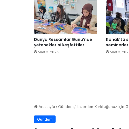
s
f
a
l
t
ç
Dünya Ressamlar Günü’nde
Konak’ta s
a
yeteneklerini keşfettiler
seminerler
l
Mart 3, 2025
Mart 3, 202
ı
ş
m
a
l
a
r
ı
n
ı
i
n
c