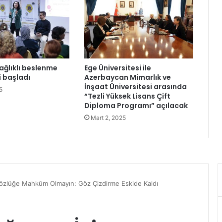
i
y
e
s
i
2
ağlıklı beslenme
Ege Üniversitesi ile
0
i başladı
Azerbaycan Mimarlık ve
2
İnşaat Üniversitesi arasında
5
4
“Tezli Yüksek Lisans Çift
’
Diploma Programı” açılacak
t
Mart 2, 2025
e
k
u
p
a
v
e
m
a
d