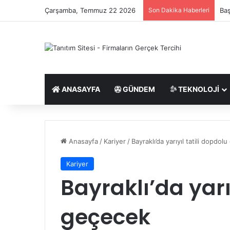
Çarşamba, Temmuz 22 2026
Son Dakika Haberleri
Ukc
ANASAYFA
GÜNDEM
TEKNOLOJI
Anasayfa
/
Kariyer
/
Bayraklı’da yarıyıl tatili dopdol
Kariyer
Bayraklı’da yarı
geçecek