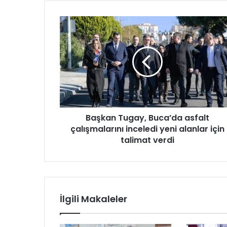
B
a
ş
k
a
n
T
u
g
Başkan Tugay, Buca’da asfalt
a
çalışmalarını inceledi yeni alanlar için
y
,
talimat verdi
B
u
c
a
’
İlgili Makaleler
d
a
a