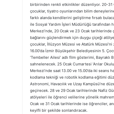
birbirinden renkli etkinlikler düzenliyor. 20-31
çocuklar, tiyatro oyunlarından bilim deneylerin
farklı alanda kendilerini geliştirme fırsatı bul
ile Sosyal Yardım İşleri Müdürlüğü tarafından 
Merkezi’nde, 20 Ocak ve 23 Ocak tarihlerinde ç
bağlarını güçlendirmek için duygu çiçeği atöly
çocuklar, İllüzyon Müzesi ve Atatürk Müzesi’n
16.00’da İzmir Büyükşehir Belediyesinin 5. Çocu
‘Tembeller Ailesi’ adlı film gösterimi, Bayrak
sahnelenecek. 25 Ocak Cumartesi ‘Arılar Okulu’ 
Merkezi’nde saat 13.00 ve 15.00’da iki seans ha
kodlama tekniği ve robotik kodlama eğitimi düz
Astronomi, Havacılık ve Uzay Kampüsü’ne düzen
geçirecek. 28 ve 29 Ocak tarihlerinde Nafiz G
atölyeleri ile öğrenci velilerine yönelik mahrem
Ocak ve 31 Ocak tarihlerinde ise öğrenciler, anne
keyifli bir şekilde sonlandıracak.