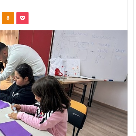
ontakte
Odnoklassniki
Pocket