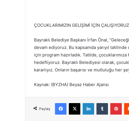
ÇOCUKLARIMIZIN GELİŞİMİ İÇİN ÇALIŞIYORU
Bayraklı Belediye Başkanı İrfan Önal, “Geleceğ
devam ediyoruz. Bu kapsamda yarıyıl tatilinde d
için program hazırladık. Tatilde, çocuklarımız
hedefliyoruz. Bayraklı Belediyesi olarak, çocuk
kararlıyız. Onların başarısı ve mutluluğu her ş
Kaynak: (BYZHA) Beyaz Haber Ajansı
Facebook
X
LinkedIn
Tumblr
Pinterest
Paylaş