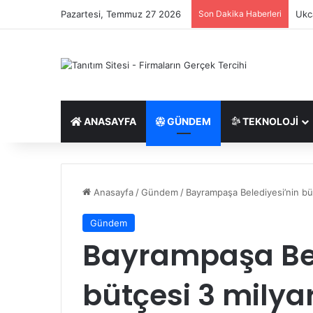
Pazartesi, Temmuz 27 2026
Son Dakika Haberleri
Ukca
ANASAYFA
GÜNDEM
TEKNOLOJI
Anasayfa
/
Gündem
/
Bayrampaşa Belediyesi’nin büt
Gündem
Bayrampaşa Bel
bütçesi 3 milyar