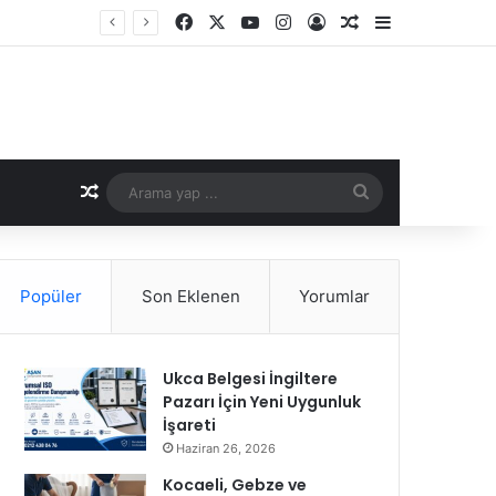
Facebook
X
YouTube
Instagram
Kayıt Ol
Rastgele Makale
Kenar Bölme
Rastgele Makale
Arama
yap
...
Popüler
Son Eklenen
Yorumlar
Ukca Belgesi İngiltere
Pazarı İçin Yeni Uygunluk
İşareti
Haziran 26, 2026
Kocaeli, Gebze ve