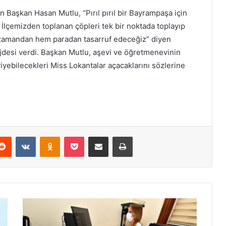
Başkan Hasan Mutlu, “Pırıl pırıl bir Bayrampaşa için
 İlçemizden toplanan çöpleri tek bir noktada toplayıp
 zamandan hem paradan tasarruf edeceğiz” diyen
desi verdi. Başkan Mutlu, aşevi ve öğretmenevinin
iyebilecekleri Miss Lokantalar açacaklarını sözlerine
Reddit
VKontakte
Odnoklassniki
Pocket
E-Posta ile paylaş
Yazdır
A
P
İ