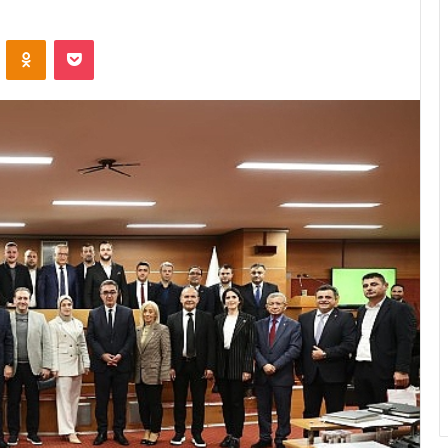
ontakte
Odnoklassniki
Pocket