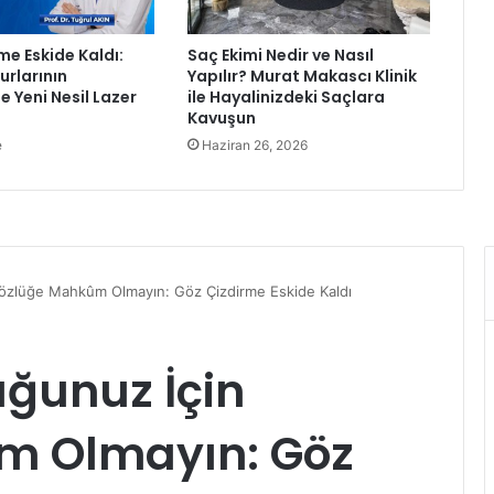
0
0
me Eskide Kaldı:
Saç Ekimi Nedir ve Nasıl
b
rlarının
Yapılır? Murat Makascı Klinik
i
e Yeni Nesil Lazer
ile Hayalinizdeki Saçlara
n
Kavuşun
b
e
Haziran 26, 2026
e
l
g
e
y
l
e
T
ü
r
k
i
y
e
’