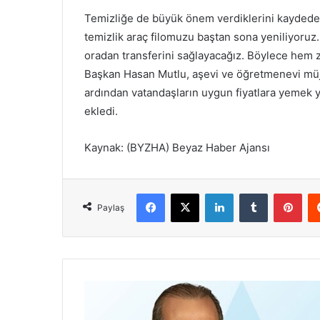
Temizliğe de büyük önem verdiklerini kaydeden 
temizlik araç filomuzu baştan sona yeniliyoruz.
oradan transferini sağlayacağız. Böylece hem
Başkan Hasan Mutlu, aşevi ve öğretmenevi müj
ardından vatandaşların uygun fiyatlara yemek y
ekledi.
Kaynak: (BYZHA) Beyaz Haber Ajansı
Facebook
X
LinkedIn
Tumblr
Pinterest
Paylaş
D
i
y