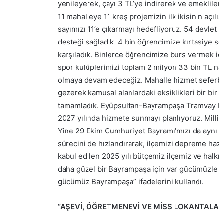
yenileyerek, çayı 3 TL’ye indirerek ve emeklil
11 mahalleye 11 kreş projemizin ilk ikisinin açı
sayımızı 11’e çıkarmayı hedefliyoruz. 54 devle
desteği sağladık. 4 bin öğrencimize kırtasiye s
karşıladık. Binlerce öğrencimize burs vermek i
spor kulüplerimizi toplam 2 milyon 33 bin TL n
olmaya devam edeceğiz. Mahalle hizmet seferbe
gezerek kamusal alanlardaki eksiklikleri bir bir 
tamamladık. Eyüpsultan-Bayrampaşa Tramvay Hatt
2027 yılında hizmete sunmayı planlıyoruz. Milli
Yine 29 Ekim Cumhuriyet Bayramı’mızı da aynı
sürecini de hızlandırarak, ilçemizi depreme haz
kabul edilen 2025 yılı bütçemiz ilçemiz ve halkım
daha güzel bir Bayrampaşa için var gücümüzle
gücümüz Bayrampaşa”
ifadelerini kullandı.
“AŞEVİ, ÖĞRETMENEVİ VE MİSS LOKANTALA