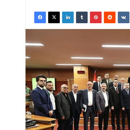
Facebook
X
LinkedIn
Tumblr
Pinterest
Reddit
VK