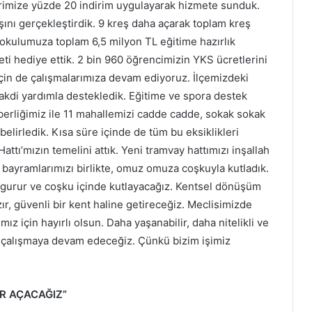
erimize yüzde 20 indirim uygulayarak hizmete sunduk.
lışını gerçekleştirdik. 9 kreş daha açarak toplam kreş
t okulumuza toplam 6,5 milyon TL eğitime hazırlık
eti hediye ettik. 2 bin 960 öğrencimizin YKS ücretlerini
çin de çalışmalarımıza devam ediyoruz. İlçemizdeki
akdi yardımla destekledik. Eğitime ve spora destek
rliğimiz ile 11 mahallemizi cadde cadde, sokak sokak
belirledik. Kısa süre içinde de tüm bu eksiklikleri
ı’mızın temelini attık. Yeni tramvay hattımızı inşallah
 bayramlarımızı birlikte, omuz omuza coşkuyla kutladık.
 gurur ve coşku içinde kutlayacağız. Kentsel dönüşüm
ır, güvenli bir kent haline getireceğiz. Meclisimizde
ız için hayırlı olsun. Daha yaşanabilir, daha nitelikli ve
 çalışmaya devam edeceğiz. Çünkü bizim işimiz
R AÇACAĞIZ”