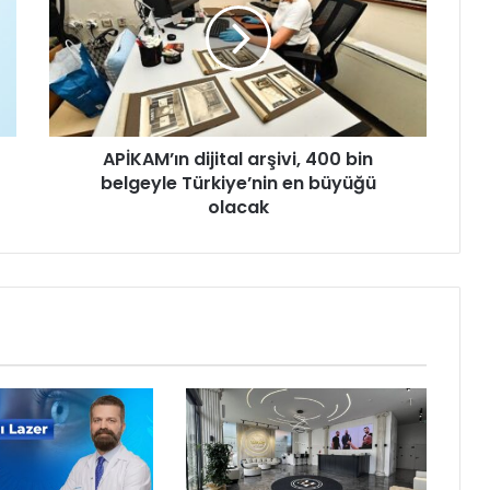
K
A
M
’
ı
n
APİKAM’ın dijital arşivi, 400 bin
d
belgeyle Türkiye’nin en büyüğü
i
j
olacak
i
t
a
l
a
r
ş
i
v
i
,
4