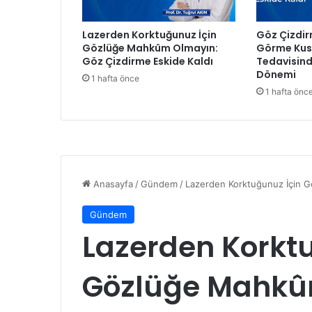
s
a
Lazerden Korktuğunuz İçin
Göz Çizdir
l
Gözlüğe Mahkûm Olmayın:
Görme Kusu
Ö
Göz Çizdirme Eskide Kaldı
Tedavisind
n
Dönemi
1 hafta önce
e
1 hafta önc
r
i