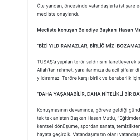
Öte yandan, öncesinde vatandaşlarla istişare 
mecliste onaylandı.
Mecliste konuşan Belediye Başkanı Hasan Mutl
“BİZİ YILDIRAMAZLAR, BİRLİĞİMİZİ BOZAMA
TUSAŞ’a yapılan terör saldırısını lanetleyerek
Allah’tan rahmet, yaralılarımıza da acil şifalar d
yıldıramaz. Teröre karşı birlik ve beraberlik iç
“DAHA YAŞANABİLİR, DAHA NİTELİKLİ BİR 
Konuşmasının devamında, göreve geldiği günden
tek tek anlatan Başkan Hasan Mutlu, “Eğitimden 
kentsel dönüşüme, spordan sanata, temizlikten 
hayata geçirdik. Vatandaşımızın olanı vatandaş