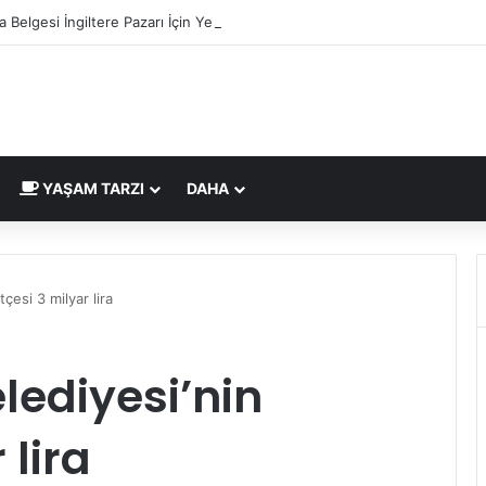
 Belgesi İngiltere Pazarı İçin Yeni Uygunluk İşareti
YAŞAM TARZI
DAHA
çesi 3 milyar lira
ediyesi’nin
 lira