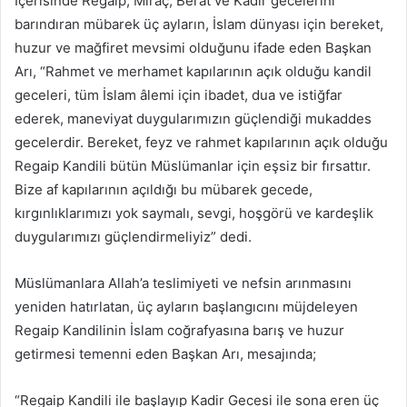
İçerisinde Regaip, Miraç, Berat ve Kadir gecelerini
barındıran mübarek üç ayların, İslam dünyası için bereket,
huzur ve mağfiret mevsimi olduğunu ifade eden Başkan
Arı, “Rahmet ve merhamet kapılarının açık olduğu kandil
geceleri, tüm İslam âlemi için ibadet, dua ve istiğfar
ederek, maneviyat duygularımızın güçlendiği mukaddes
gecelerdir. Bereket, feyz ve rahmet kapılarının açık olduğu
Regaip Kandili bütün Müslümanlar için eşsiz bir fırsattır.
Bize af kapılarının açıldığı bu mübarek gecede,
kırgınlıklarımızı yok saymalı, sevgi, hoşgörü ve kardeşlik
duygularımızı güçlendirmeliyiz” dedi.
Müslümanlara Allah’a teslimiyeti ve nefsin arınmasını
yeniden hatırlatan, üç ayların başlangıcını müjdeleyen
Regaip Kandilinin İslam coğrafyasına barış ve huzur
getirmesi temenni eden Başkan Arı, mesajında;
“Regaip Kandili ile başlayıp Kadir Gecesi ile sona eren üç