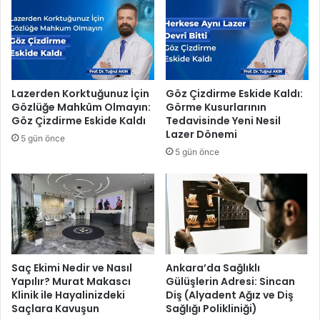
e
c
’
a
y
e
i
l
K
i
o
’
Lazerden Korktuğunuz İçin
Göz Çizdirme Eskide Kaldı:
n
y
Gözlüğe Mahkûm Olmayın:
Görme Kusurlarının
u
e
Göz Çizdirme Eskide Kaldı
Tedavisinde Yeni Nesil
k
8
Lazer Dönemi
5 gün önce
E
m
5 gün önce
d
o
i
d
y
e
o
r
r
n
k
ü
t
Saç Ekimi Nedir ve Nasıl
Ankara’da Sağlıklı
Yapılır? Murat Makascı
Gülüşlerin Adresi: Sincan
ü
Klinik ile Hayalinizdeki
Diş (Alyadent Ağız ve Diş
p
Saçlara Kavuşun
Sağlığı Polikliniği)
h