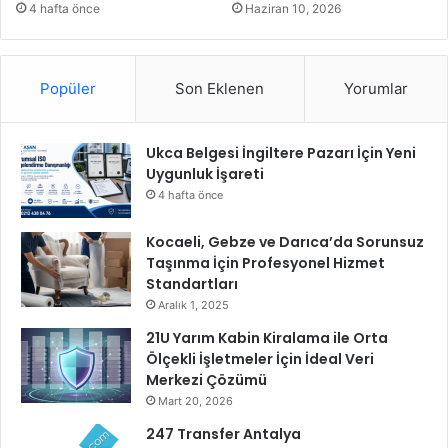
a
4 hafta önce
Haziran 10, 2026
n
e
Popüler
Son Eklenen
Yorumlar
Ukca Belgesi İngiltere Pazarı İçin Yeni
Uygunluk İşareti
4 hafta önce
Kocaeli, Gebze ve Darıca’da Sorunsuz
Taşınma İçin Profesyonel Hizmet
Standartları
Aralık 1, 2025
21U Yarım Kabin Kiralama ile Orta
Ölçekli İşletmeler İçin İdeal Veri
Merkezi Çözümü
Mart 20, 2026
247 Transfer Antalya