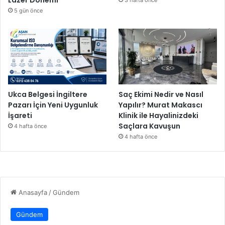
Lazer Dönemi
3 hafta önce
5 gün önce
Ukca Belgesi İngiltere
Saç Ekimi Nedir ve Nasıl
Pazarı İçin Yeni Uygunluk
Yapılır? Murat Makascı
İşareti
Klinik ile Hayalinizdeki
Saçlara Kavuşun
4 hafta önce
4 hafta önce