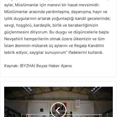
aylar, Müslümanlar için manevi bir hasat mevsimidir.
Müslümanlar arasında yardımlaşma, dayanışma, hayır ve
iyilik duygularının artarak yoğunlaştığı kandil gecelerinde;
sevgi, hoşgörü, kardeşlik, birlik ve beraberliğimizin
güçlenmesini diliyorum. Bu duygu ve düşüncelerle başta
Nevşehirli hemşerilerim olmak üzere ülkemizin ve tüm
İslam âleminin mübarek üç aylarını ve Regaip Kandilini
tebrik ediyor, saygılar sunuyorum” ifadelerini kullandı.
Kaynak: (BYZHA) Beyaz Haber Ajansı
İ
n
e
g
ö
l