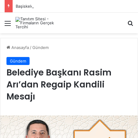
Başiskele Acil Çilingir Hizmeti İçin Doğru Adres Neresi?
Menü
A
Anasayfa
/
Gündem
Gündem
Belediye Başkanı Rasim
Arı’dan Regaip Kandili
Mesajı