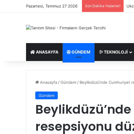
Pazartesi, Temmuz 27 2026
Son Dakika Haberleri
Ukca
ANASAYFA
GÜNDEM
TEKNOLOJI
Anasayfa
/
Gündem
/
Beylikdüzü’nde Cumhuriyet r
Gündem
Beylikdüzü’nde
resepsiyonu dü