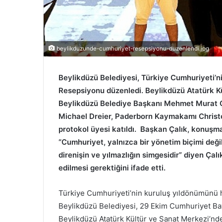
beylikduzunde-cumhuriyet-resepsiyonu-duzenlendi.jpg
Beylikdüzü Belediyesi, Türkiye Cumhuriyeti’n
Resepsiyonu düzenledi. Beylikdüzü Atatürk K
Beylikdüzü Belediye Başkanı Mehmet Murat Ç
Michael Dreier, Paderborn Kaymakamı Christo
protokol üyesi katıldı. Başkan Çalık, konuşm
“Cumhuriyet, yalnızca bir yönetim biçimi değild
direnişin ve yılmazlığın simgesidir” diyen Çal
edilmesi gerektiğini ifade etti.
Türkiye Cumhuriyeti’nin kuruluş yıldönümünü he
Beylikdüzü Belediyesi, 29 Ekim Cumhuriyet B
Beylikdüzü Atatürk Kültür ve Sanat Merkezi’n