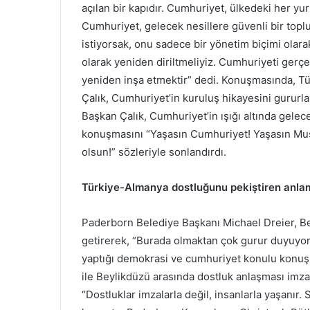
açılan bir kapıdır. Cumhuriyet, ülkedeki her yur
Cumhuriyet, gelecek nesillere güvenli bir top
istiyorsak, onu sadece bir yönetim biçimi olara
olarak yeniden diriltmeliyiz. Cumhuriyeti gerç
yeniden inşa etmektir” dedi. Konuşmasında, Tü
Çalık, Cumhuriyet’in kuruluş hikayesini gururla 
Başkan Çalık, Cumhuriyet’in ışığı altında gele
konuşmasını “Yaşasın Cumhuriyet! Yaşasın Mus
olsun!” sözleriyle sonlandırdı.
Türkiye-Almanya dostluğunu pekiştiren anla
Paderborn Belediye Başkanı Michael Dreier, B
getirerek, “Burada olmaktan çok gurur duyuyo
yaptığı demokrasi ve cumhuriyet konulu konuşm
ile Beylikdüzü arasında dostluk anlaşması im
“Dostluklar imzalarla değil, insanlarla yaşanır