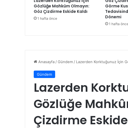
Lazerden Korktuğunuz İçin
Göz Çizdir
ı
Gözlüğe Mahkûm Olmayın:
Görme Kusu
t
Göz Çizdirme Eskide Kaldı
Tedavisind
o
Dönemi
1 hafta önce
p
1 hafta önc
r
a
k
l
a
r
d
a
y
a
r
ı
ş
t
ı
.