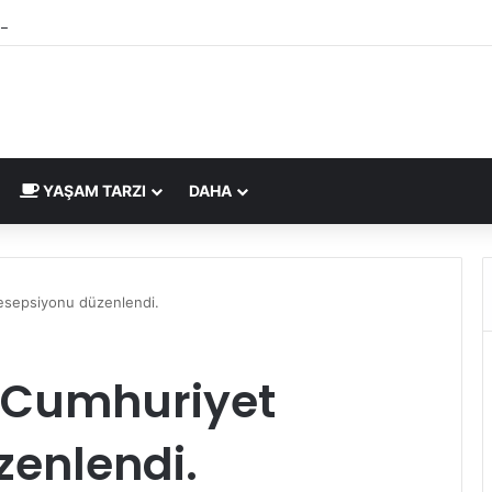
 Belgesi İngiltere Pazarı İçin Yeni Uygunluk İşareti
YAŞAM TARZI
DAHA
esepsiyonu düzenlendi.
 Cumhuriyet
zenlendi.