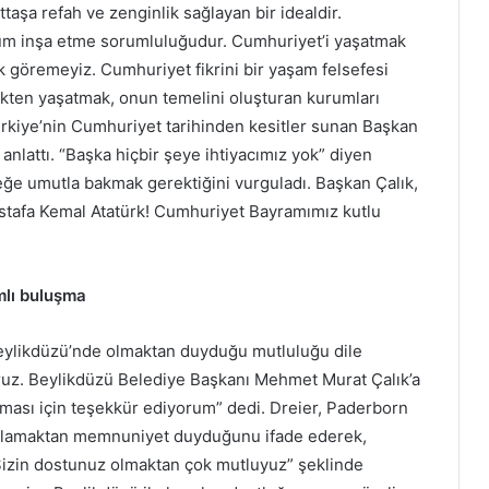
ttaşa refah ve zenginlik sağlayan bir idealdir.
lum inşa etme sorumluluğudur. Cumhuriyet’i yaşatmak
k göremeyiz. Cumhuriyet fikrini bir yaşam felsefesi
ekten yaşatmak, onun temelini oluşturan kurumları
rkiye’nin Cumhuriyet tarihinden kesitler sunan Başkan
anlattı. “Başka hiçbir şeye ihtiyacımız yok” diyen
ceğe umutla bakmak gerektiğini vurguladı. Başkan Çalık,
tafa Kemal Atatürk! Cumhuriyet Bayramımız kutlu
mlı buluşma
eylikdüzü’nde olmaktan duyduğu mutluluğu dile
ruz. Beylikdüzü Belediye Başkanı Mehmet Murat Çalık’a
ası için teşekkür ediyorum” dedi. Dreier, Paderborn
zalamaktan memnuniyet duyduğunu ifade ederek,
. Sizin dostunuz olmaktan çok mutluyuz” şeklinde