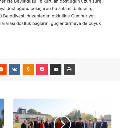
r ise Beylikdüzü ile kurulan dostluğun uzun süreli
anya dostluğunu pekiştiren bu anlamlı buluşma,
üzü Belediyesi, düzenlenen etkinlikle Cumhuriyet
lararası dostluk bağlarını güçlendirmeye de büyük
Reddit
VKontakte
Odnoklassniki
Pocket
E-Posta ile paylaş
Yazdır
B
a
y
ı
n