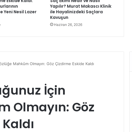
me Eskide Kaldı:
Saç Ekimi Nedir ve Nasıl
t
rlarının
Yapılır? Murat Makascı Klinik
B
e Yeni Nesil Lazer
ile Hayalinizdeki Saçlara
a
Kavuşun
y
e
Haziran 26, 2026
r
a
m
ı
m
ı
z
ı
n
1
0
1
.
Y
ı
l
D
ö