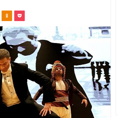
ontakte
Odnoklassniki
Pocket