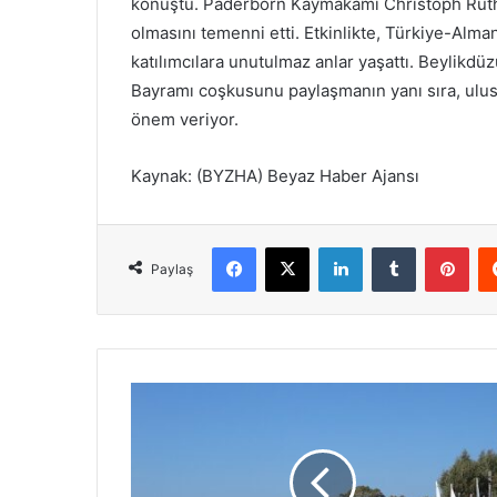
konuştu. Paderborn Kaymakamı Christoph Rüthe
olmasını temenni etti. Etkinlikte, Türkiye-Alm
katılımcılara unutulmaz anlar yaşattı. Beylikd
Bayramı coşkusunu paylaşmanın yanı sıra, ulus
önem veriyor.
Kaynak: (BYZHA) Beyaz Haber Ajansı
Facebook
X
LinkedIn
Tumblr
Pinterest
Paylaş
F
o
ç
a
l