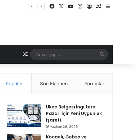
Facebook
X
YouTube
Instagram
Kayıt Ol
Rastgele Makale
Kenar Bölme
Rastgele Makale
Arama
yap
...
Popüler
Son Eklenen
Yorumlar
Ukca Belgesi İngiltere
Pazarı İçin Yeni Uygunluk
İşareti
Haziran 26, 2026
Kocaeli, Gebze ve