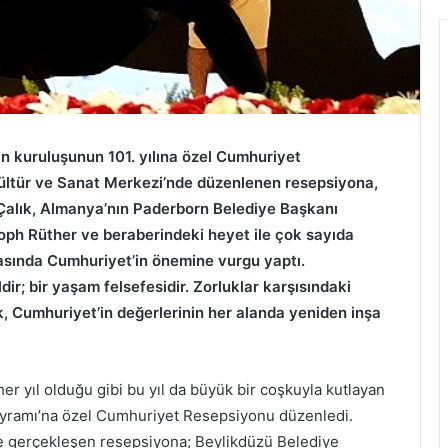
in kuruluşunun 101. yılına özel Cumhuriyet
ültür ve Sanat Merkezi’nde düzenlenen resepsiyona,
alık, Almanya’nın Paderborn Belediye Başkanı
ph Rüther ve beraberindeki heyet ile çok sayıda
asında Cumhuriyet’in önemine vurgu yaptı.
ir; bir yaşam felsefesidir. Zorluklar karşısındaki
ık, Cumhuriyet’in değerlerinin her alanda yeniden inşa
r yıl olduğu gibi bu yıl da büyük bir coşkuyla kutlayan
ayramı’na özel Cumhuriyet Resepsiyonu düzenledi.
de gerçekleşen resepsiyona; Beylikdüzü Belediye