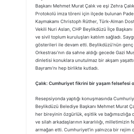
Başkanı Mehmet Murat Çalık ve eşi Zehra Çalık
Protokolü imza töreni için ilçede bulunan Pad
Kaymakamı Christoph Rüther, Türk-Alman Dost
Vekili Nuri Aslan, CHP Beylikdüzü İlçe Başkanı M
ve sivil toplum kuruluşları katılım sağladı. Say
gösterileri ile devam etti. Beylikdüzü’nün ge
Orkestrası’nın da sahne aldığı gecede Gazi Mus
dinletisi konuklara unutulmaz bir akşam yaşatt
Bayramı’nı hep birlikte kutladı.
Çalık: Cumhuriyet fikrini bir yaşam felsefesi o
Resepsiyonda yaptığı konuşmasında Cumhuriyet’
Beylikdüzü Belediye Başkanı Mehmet Murat Çalı
her bireyinin özgürlük, eşitlik ve bağımsızlığa 
ve silah arkadaşlarının kararlılığı, milletimizin
armağan etti. Cumhuriyet’in yalnızca bir rejim d