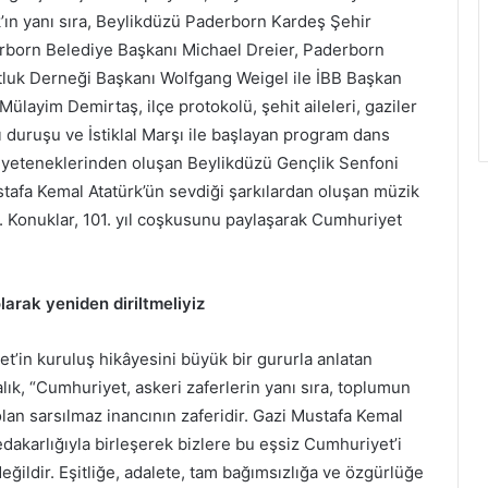
’ın yanı sıra, Beylikdüzü Paderborn Kardeş Şehir
erborn Belediye Başkanı Michael Dreier, Paderborn
luk Derneği Başkanı Wolfgang Weigel ile İBB Başkan
ülayim Demirtaş, ilçe protokolü, şehit aileleri, gaziler
gı duruşu ve İstiklal Marşı ile başlayan program dans
nç yeteneklerinden oluşan Beylikdüzü Gençlik Senfoni
tafa Kemal Atatürk’ün sevdiği şarkılardan oluşan müzik
ı. Konuklar, 101. yıl coşkusunu paylaşarak Cumhuriyet
larak yeniden diriltmeliyiz
in kuruluş hikâyesini büyük bir gururla anlatan
k, “Cumhuriyet, askeri zaferlerin yanı sıra, toplumun
olan sarsılmaz inancının zaferidir. Gazi Mustafa Kemal
 fedakarlığıyla birleşerek bizlere bu eşsiz Cumhuriyet’i
eğildir. Eşitliğe, adalete, tam bağımsızlığa ve özgürlüğe