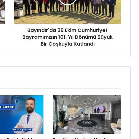
d
ı
r
'
Bayındır'da 29 Ekim Cumhuriyet
d
Bayramımızın 101. Yıl Dönümü Büyük
a
2
Bir Coşkuyla Kutlandı
9
E
k
i
m
C
u
m
h
u
r
i
y
e