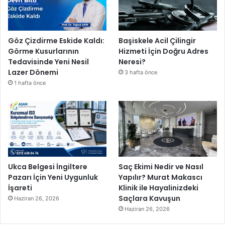
İ
s
t
a
Göz Çizdirme Eskide Kaldı:
Başiskele Acil Çilingir
n
Görme Kusurlarının
Hizmeti İçin Doğru Adres
b
Tedavisinde Yeni Nesil
Neresi?
u
Lazer Dönemi
3 hafta önce
l
1 hafta önce
M
a
r
a
t
o
n
u
Ukca Belgesi İngiltere
Saç Ekimi Nedir ve Nasıl
’
Pazarı İçin Yeni Uygunluk
Yapılır? Murat Makascı
n
İşareti
Klinik ile Hayalinizdeki
d
Saçlara Kavuşun
Haziran 26, 2026
a
Haziran 26, 2026
Y