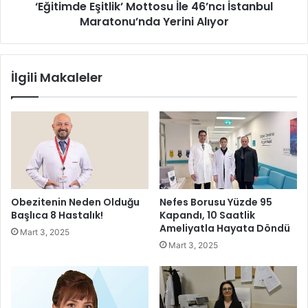
u
‘Eğitimde Eşitlik’ Mottosu İle 46’ncı İstanbul
a
k
n
Maratonu’nda Yerini Alıyor
l
K
a
a
F
y
İlgili Makaleler
e
n
s
a
t
k
i
l
v
a
a
r
l
ı
i
E
9
ğ
Obezitenin Neden Olduğu
Nefes Borusu Yüzde 95
Ü
i
Başlıca 8 Hastalık!
Kapandı, 10 Saatlik
l
t
Ameliyatla Hayata Döndü
Mart 3, 2025
k
i
Mart 3, 2025
e
m
d
v
e
e
n
S
1