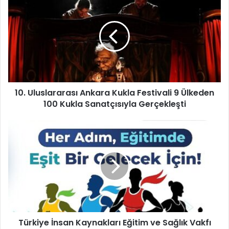
0
.
U
l
u
s
l
a
10. Uluslararası Ankara Kukla Festivali 9 Ülkeden
r
100 Kukla Sanatçısıyla Gerçekleşti
a
r
a
T
s
ü
ı
r
A
k
n
i
k
y
a
e
r
İ
a
n
K
Türkiye İnsan Kaynakları Eğitim ve Sağlık Vakfı
s