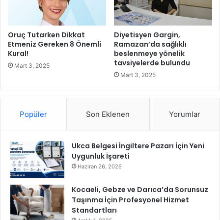
a
0
ğ
0
l
K
ı
Oruç Tutarken Dikkat
Diyetisyen Gargin,
u
k
Etmeniz Gereken 8 Önemli
Ramazan’da sağlıklı
k
V
Kural!
beslenmeye yönelik
l
tavsiyelerde bulundu
a
Mart 3, 2025
a
k
Mart 3, 2025
S
f
a
ı
n
‘
a
Popüler
Son Eklenen
Yorumlar
E
t
ğ
ç
i
ı
t
Ukca Belgesi İngiltere Pazarı İçin Yeni
s
i
Uygunluk İşareti
ı
m
Haziran 26, 2026
y
d
l
e
Kocaeli, Gebze ve Darıca’da Sorunsuz
a
E
Taşınma İçin Profesyonel Hizmet
G
ş
Standartları
e
i