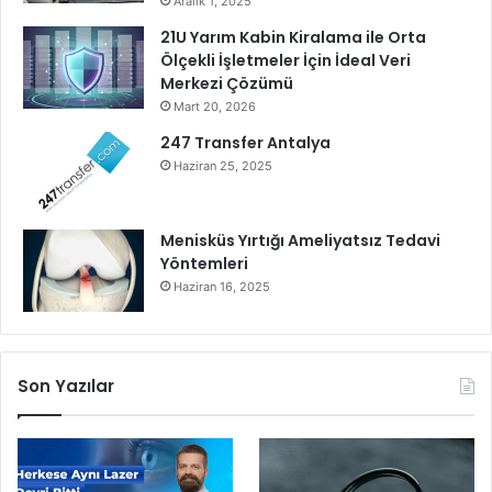
Aralık 1, 2025
r
t
21U Yarım Kabin Kiralama ile Orta
ç
l
Ölçekli İşletmeler İçin İdeal Veri
e
i
Merkezi Çözümü
k
k
l
Mart 20, 2026
’
e
M
247 Transfer Antalya
ş
o
Haziran 25, 2025
t
t
i
t
o
Menisküs Yırtığı Ameliyatsız Tedavi
s
Yöntemleri
u
Haziran 16, 2025
İ
l
e
4
Son Yazılar
6
’
n
c
ı