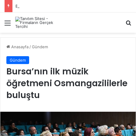
Başiskele Acil Çilingir Hizmeti İçin Doğru Adres Neresi?
Menü
A
Anasayfa
/
Gündem
Gündem
Bursa’nın ilk müzik
öğretmeni Osmangazililerle
buluştu