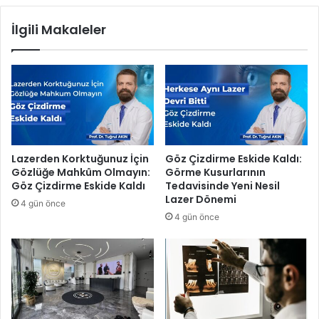
e
a
r
İlgili Makaleler
y
a
f
m
a
i
a
k
ç
K
ı
u
l
r
d
s
ı
u
Lazerden Korktuğunuz İçin
Göz Çizdirme Eskide Kaldı:
,
n
Gözlüğe Mahkûm Olmayın:
Görme Kusurlarının
h
a
Göz Çizdirme Eskide Kaldı
Tedavisinde Yeni Nesil
a
B
Lazer Dönemi
4 gün önce
k
ü
4 gün önce
s
y
a
ü
h
k
i
İ
p
l
l
g
e
i