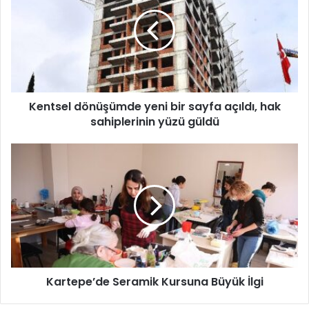
n
t
s
e
l
d
ö
Kentsel dönüşümde yeni bir sayfa açıldı, hak
n
sahiplerinin yüzü güldü
ü
ş
ü
K
m
a
d
r
e
t
y
e
e
p
n
e
i
’
b
d
i
Kartepe’de Seramik Kursuna Büyük İlgi
e
r
S
s