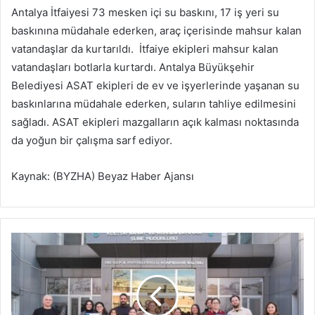
Antalya İtfaiyesi 73 mesken içi su baskını, 17 iş yeri su
baskınına müdahale ederken, araç içerisinde mahsur kalan
vatandaşlar da kurtarıldı. İtfaiye ekipleri mahsur kalan
vatandaşları botlarla kurtardı. Antalya Büyükşehir
Belediyesi ASAT ekipleri de ev ve işyerlerinde yaşanan su
baskınlarına müdahale ederken, suların tahliye edilmesini
sağladı. ASAT ekipleri mazgalların açık kalması noktasında
da yoğun bir çalışma sarf ediyor.
Kaynak: (BYZHA) Beyaz Haber Ajansı
B
ü
y
ü
k
ş