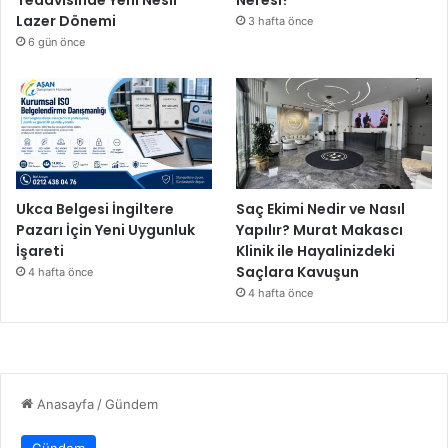
Tedavisinde Yeni Nesil
Neresi?
Lazer Dönemi
3 hafta önce
6 gün önce
Ukca Belgesi İngiltere
Saç Ekimi Nedir ve Nasıl
Pazarı İçin Yeni Uygunluk
Yapılır? Murat Makascı
İşareti
Klinik ile Hayalinizdeki
Saçlara Kavuşun
4 hafta önce
4 hafta önce