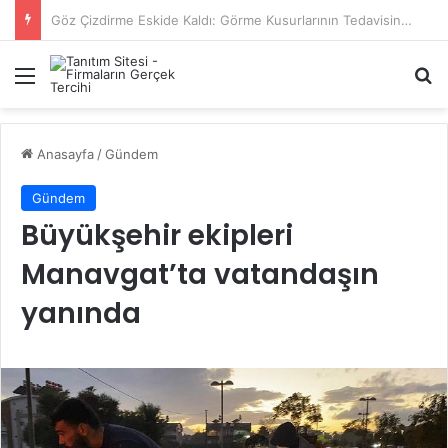
Başiskele Acil Çilingir Hizmeti İçin Doğru Adres Neresi?
Menü
A
Anasayfa
/
Gündem
Gündem
Büyükşehir ekipleri
Manavgat’ta vatandaşın
yanında