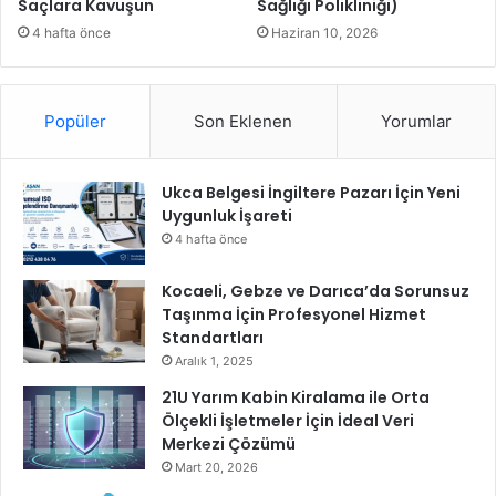
Saçlara Kavuşun
Sağlığı Polikliniği)
e
n
4 hafta önce
Haziran 10, 2026
i
Popüler
Son Eklenen
Yorumlar
Ukca Belgesi İngiltere Pazarı İçin Yeni
Uygunluk İşareti
4 hafta önce
Kocaeli, Gebze ve Darıca’da Sorunsuz
Taşınma İçin Profesyonel Hizmet
Standartları
Aralık 1, 2025
21U Yarım Kabin Kiralama ile Orta
Ölçekli İşletmeler İçin İdeal Veri
Merkezi Çözümü
Mart 20, 2026