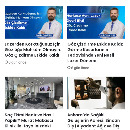
u
l
v
ı
a
m
r
i
ı
n
g
i
u
k
Lazerden Korktuğunuz İçin
Göz Çizdirme Eskide Kaldı:
r
l
Gözlüğe Mahkûm Olmayın:
Görme Kusurlarının
u
e
Göz Çizdirme Eskide Kaldı
Tedavisinde Yeni Nesil
r
r
Lazer Dönemi
6 gün önce
l
e
6 gün önce
a
t
s
i
u
y
n
a
a
t
r
r
o
ş
Saç Ekimi Nedir ve Nasıl
Ankara’da Sağlıklı
Yapılır? Murat Makascı
Gülüşlerin Adresi: Sincan
ö
Klinik ile Hayalinizdeki
Diş (Alyadent Ağız ve Diş
l