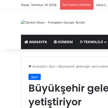
Pazar, Temmuz 19 2026
Son Dakika Haberleri
Ukca Bel
ANASAYFA
GÜNDEM
TEKNOLOJI
Anasayfa
/
Spor
/
Büyükşehir geleceğin sporcularını
Spor
Büyükşehir gele
yetiştiriyor