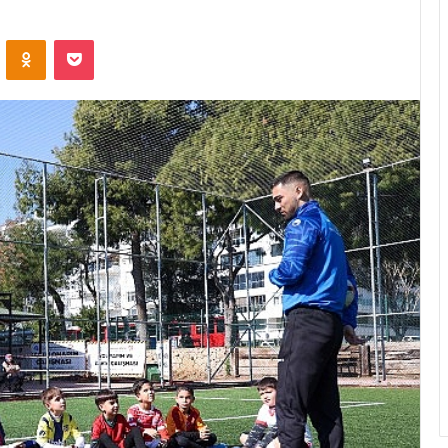
ontakte
Odnoklassniki
Pocket