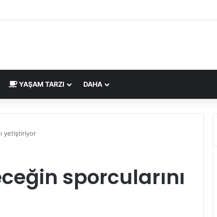
gesi İngiltere Pazarı İçin Yeni Uygunluk İşareti
YAŞAM TARZI
DAHA
 yetiştiriyor
ceğin sporcularını