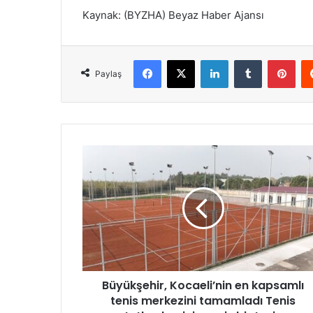
Kaynak: (BYZHA) Beyaz Haber Ajansı
Facebook
X
LinkedIn
Tumblr
Pinterest
Paylaş
B
ü
y
ü
k
ş
e
h
i
Büyükşehir, Kocaeli’nin en kapsamlı
r
tenis merkezini tamamladı Tenis
,