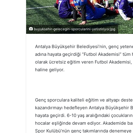
buyuksehir-gelecegin-sporcularini-yetistiriyor.jpg
Antalya Büyükşehir Belediyesi’nin, genç yeten
adına hayata geçirdiği “Futbol Akademisi” tüm h
olarak ücretsiz eğitim veren Futbol Akademisi,
haline geliyor.
Genç sporculara kaliteli eğitim ve altyapı dest
kazandırmayı hedefleyen Antalya Büyükşehir Be
hayata geçirdi. 6-10 yaş aralığındaki çocuklar
hocalar eşliğinde devam ediyor. Akademide baş
Spor Kulübü’nün genç takımlarında denemeye a