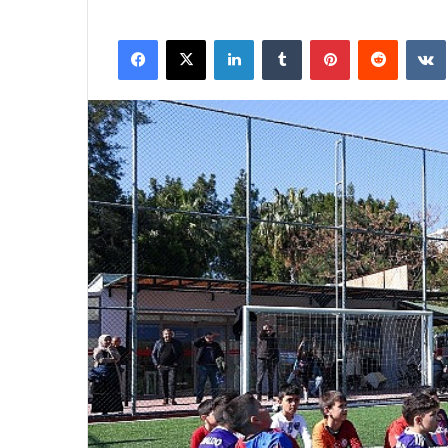
Facebook
X
LinkedIn
Tumblr
Pinterest
Reddit
VK