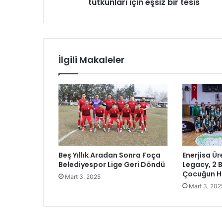
K
tutkunları için eşsiz bir tesis
o
c
a
e
l
İlgili Makaleler
i
’
n
i
n
e
n
k
a
Beş Yıllık Aradan Sonra Foça
Enerjisa Ür
p
Belediyespor Lige Geri Döndü
Legacy, 2 
s
Çocuğun H
Mart 3, 2025
a
Mart 3, 202
m
l
ı
t