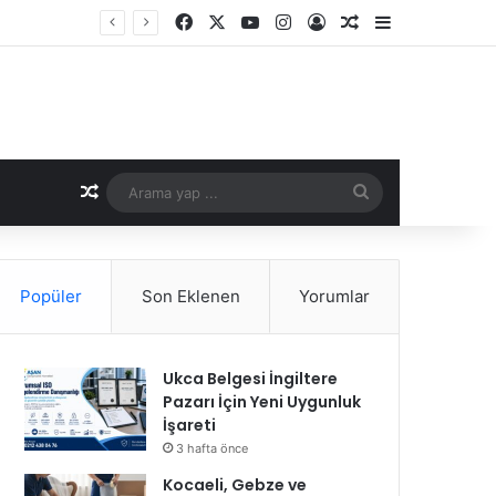
Facebook
X
YouTube
Instagram
Kayıt Ol
Rastgele Makale
Kenar Bölme
Rastgele Makale
Arama
yap
...
Popüler
Son Eklenen
Yorumlar
Ukca Belgesi İngiltere
Pazarı İçin Yeni Uygunluk
İşareti
3 hafta önce
Kocaeli, Gebze ve