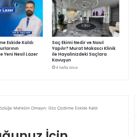
i
a
l
t
y
a
me Eskide Kaldı:
Saç Ekimi Nedir ve Nasıl
p
rlarının
Yapılır? Murat Makascı Klinik
ı
e Yeni Nesil Lazer
ile Hayalinizdeki Saçlara
y
Kavuşun
a
4 hafta önce
v
e
r
d
i
ğ
i
ö
n
e
m