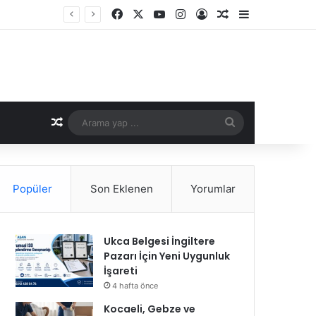
Facebook
X
YouTube
Instagram
Kayıt Ol
Rastgele Makale
Kenar Bölme
Rastgele Makale
Arama
yap
...
Popüler
Son Eklenen
Yorumlar
Ukca Belgesi İngiltere
Pazarı İçin Yeni Uygunluk
İşareti
4 hafta önce
Kocaeli, Gebze ve