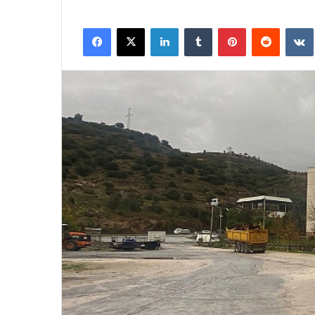
Facebook
X
LinkedIn
Tumblr
Pinterest
Reddit
VK