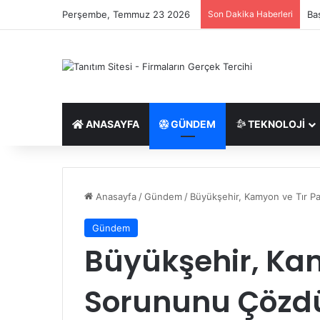
Perşembe, Temmuz 23 2026
Son Dakika Haberleri
Uk
ANASAYFA
GÜNDEM
TEKNOLOJI
Anasayfa
/
Gündem
/
Büyükşehir, Kamyon ve Tır 
Gündem
Büyükşehir, Kam
Sorununu Çözd