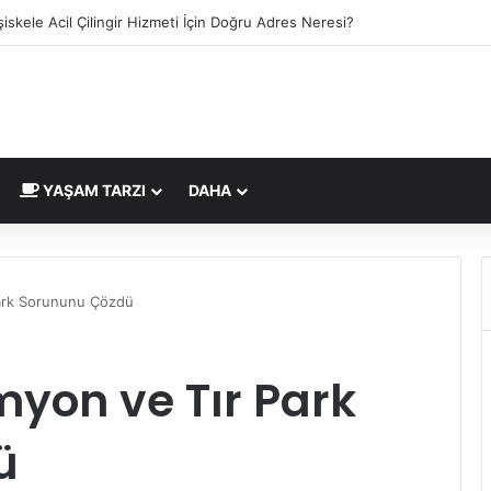
ca Belgesi İngiltere Pazarı İçin Yeni Uygunluk İşareti
YAŞAM TARZI
DAHA
Park Sorununu Çözdü
yon ve Tır Park
ü