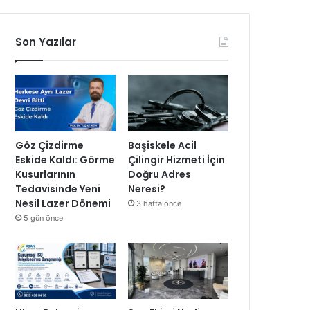
Son Yazılar
Göz Çizdirme
Başiskele Acil
Eskide Kaldı: Görme
Çilingir Hizmeti İçin
Kusurlarının
Doğru Adres
Tedavisinde Yeni
Neresi?
Nesil Lazer Dönemi
3 hafta önce
5 gün önce