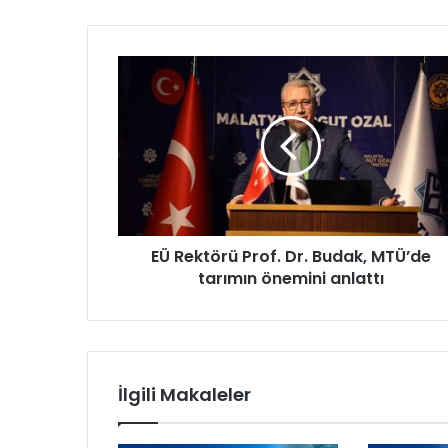
E
Ü
R
e
k
t
ö
r
ü
EÜ Rektörü Prof. Dr. Budak, MTÜ’de
P
tarımın önemini anlattı
r
o
f
.
D
r
İlgili Makaleler
.
B
u