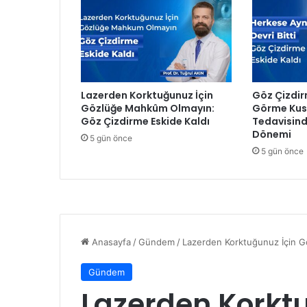
d
a
k
,
M
T
Lazerden Korktuğunuz İçin
Göz Çizdir
Ü
Gözlüğe Mahkûm Olmayın:
Görme Kusu
’
Göz Çizdirme Eskide Kaldı
Tedavisind
d
Dönemi
5 gün önce
e
5 gün önce
t
a
r
ı
m
ı
n
ö
n
e
m