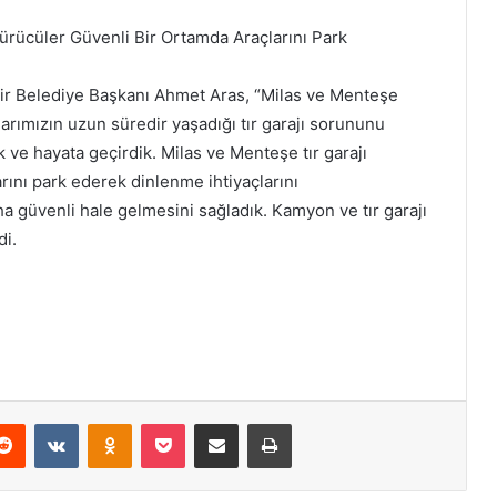
Sürücüler Güvenli Bir Ortamda Araçlarını Park
hir Belediye Başkanı Ahmet Aras, “Milas ve Menteşe
arımızın uzun süredir yaşadığı tır garajı sorununu
k ve hayata geçirdik. Milas ve Menteşe tır garajı
rını park ederek dinlenme ihtiyaçlarını
daha güvenli hale gelmesini sağladık. Kamyon ve tır garajı
di.
Reddit
VKontakte
Odnoklassniki
Pocket
E-Posta ile paylaş
Yazdır